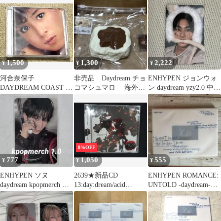
1,500
1,300
2,222
¥
¥
¥
河合奈保子
非売品 Daydream チョ
ENHYPEN ジョンウォ
DAYDREAM COAST オ
コマシュマロ 海外ス
ン daydream yzy2.0 中華
ンデマンドCD
クイーズ daydream
トレカ
8%OFF
777
1,050
555
¥
¥
¥
ENHYPEN ソヌ
2639★新品CD
ENHYPEN ROMANCE:
daydream kpopmerch ト
13:day:dream/acid
UNTOLD -daydream-
レカ
android
CD