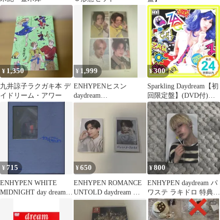
1,350
1,999
300
¥
¥
¥
九井諒子ラクガキ本 デ
ENHYPENヒスン
Sparkling Daydream【初
イドリーム・アワー
daydream
回限定盤】(DVD付)
ROMANCE:UNTOLD
[CD] ZAQ_02
まとめ売り
715
650
800
¥
¥
¥
ENHYPEN WHITE
ENHYPEN ROMANCE
ENHYPEN daydream パ
MIDNIGHT day dream
UNTOLD daydream ジ
ワステ ラキドロ 特典
ROMANCE:UNTOLD
ェイ トレカ
トレカ ソヌ