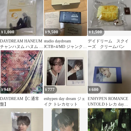
1,000
9,500
1,500
¥
¥
¥
DAYDREAM HANEUM
studio daydream
デイドリーム スクイ
チャンハヌム ハヌム ア
JCTB×4/MD ジャンクシ
ーズ クリームパン
クリルスタンド アクス
ョンボックス
タ
948
777
600
¥
¥
¥
DAYDREAM【C:通常
enhypen day dream ジェ
ENHYPEN ROMANCE
盤】
イク トレカセット
UNTOLDトレカ day
dream ソヌ