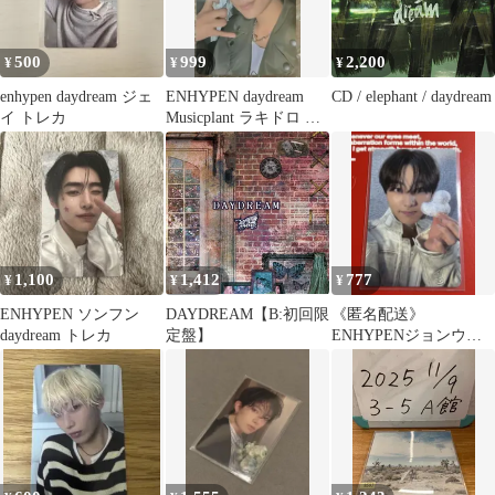
500
999
2,200
¥
¥
¥
enhypen daydream ジェ
ENHYPEN daydream
CD / elephant / daydream
イ トレカ
Musicplant ラキドロ ジ
ェイ
1,100
1,412
777
¥
¥
¥
ENHYPEN ソンフン
DAYDREAM【B:初回限
《匿名配送》
daydream トレカ
定盤】
ENHYPENジョンウォ
ン daydream トレカ