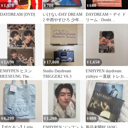
1,678
700
680
¥
¥
¥
DAYDREAM [DVD]
いけないDAY DREAM
DAYDREAM = デイ ド
2 中西やすひろ 少年マ
リーム : Doubt
ガジンコミックス
Everything p…
1,699
17,000
1,650
¥
¥
¥
ENHYPEN ヒスン
Studio Daydream
ENHYPEN daydream
HEESEUNG The
TRIGGER2 V6.3
yizhiyu 一直娱 トレカ
daydream トレカ
ソヌ
6,299
1,200
888
¥
¥
¥
【ポケモン】Little
ENHYPEN ソンフン ト
新品未開封 JANG