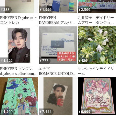
333
1,999
2,500
¥
¥
¥
ENHYPEN Daydream ヒ
ENHYPEN
九井諒子 デイドリー
スン トレカ
DAYDREAM アルバム
ムアワー ダンジョン
ソヌ、ジェイク、ジェ
飯 2冊セット
イ
1,222
777
480
¥
¥
¥
ENHYPEN ソンフン
エナプ
サンシャインデイドリ
daydream studiochoom
ROMANCE:UNTOLD -
ーム
スチュム
daydream- JAPAN おま
け
1,200
7,444
6,999
¥
¥
¥