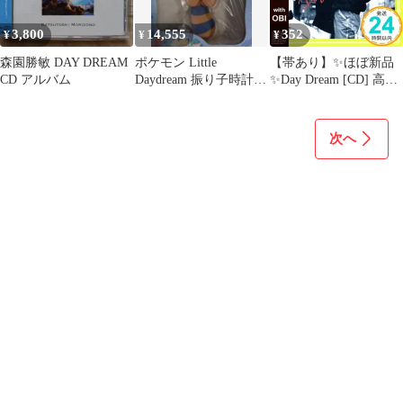
3,800
14,555
352
¥
¥
¥
森園勝敏 DAY DREAM
ポケモン Little
【帯あり】✨ほぼ新品
CD アルバム
Daydream 振り子時計
✨Day Dream [CD] 高橋
オタチ リトルデイドリ
真梨子? 清水信之? 川口
ーム
淳一? 奥慶一? 岩本正
樹? 佐藤博? 武部聡志;
次へ
松元晃彦_06