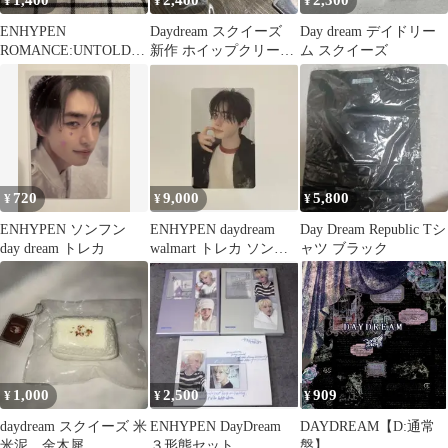
1,400
2,400
2,300
¥
¥
¥
ENHYPEN
Daydream スクイーズ
Day dream デイドリー
ROMANCE:UNTOLD
新作 ホイップクリーム
ム スクイーズ
daydream ヒスン トレカ
巻 蓬松泥
720
9,000
5,800
¥
¥
¥
ENHYPEN ソンフン
ENHYPEN daydream
Day Dream Republic Tシ
day dream トレカ
walmart トレカ ソンフ
ャツ ブラック
ン
1,000
2,500
909
¥
¥
¥
daydream スクイーズ 米
ENHYPEN DayDream
DAYDREAM【D:通常
米泥 金木犀
３形態セット
盤】