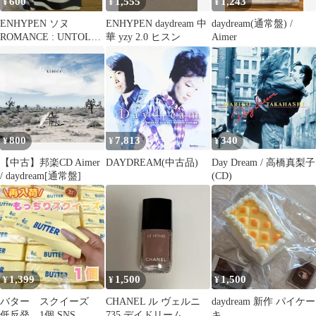
600
1,555
1,243
¥
¥
¥
ENHYPEN ソヌ
ENHYPEN daydream 中
daydream(通常盤) /
ROMANCE : UNTOLD
華 yzy 2.0 ヒスン
Aimer
daydream トレカ
800
7,813
340
¥
¥
¥
【中古】邦楽CD Aimer
DAYDREAM(中古品)
Day Dream / 高橋真梨子
/ daydream[通常盤]
(CD)
1,399
1,500
1,500
¥
¥
¥
バター スクイーズ
CHANEL ル ヴェルニ
daydream 新作 パイケー
低反発 1個 SNS ス
735 デイドリーム
キ