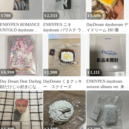
700
2,333
1,490
¥
¥
¥
ENHYPEN ROMANCE
ENHYPEN ニキ
DayDream daydoream デ
UNTOLD daydream ラ
daydream パワステ ラキ
イドリーム DD ⑱ ス
キドロ
ドロ トレカ
クイーズ
6,999
1,900
1,111
¥
¥
¥
Day Dream Dear Darling
DayDream くまクッキ
ENHYPEN daydream
顔だけじゃ好きになり
ー スクイーズ
weverse albums ver. 未開
ません
封