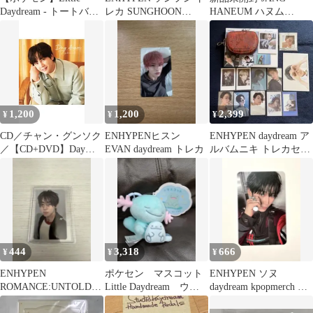
Daydream - トートバッ
レカ SUNGHOON
HANEUM ハヌム
グ
daydream トレカ
DAYDREAM アルバム
1,200
1,200
2,399
¥
¥
¥
CD／チャン・グンソク
ENHYPENヒスン
ENHYPEN daydream ア
／【CD+DVD】Day
EVAN daydream トレカ
ルバムニキ トレカセッ
dream 初回限定盤B
ト
444
3,318
666
¥
¥
¥
ENHYPEN
ポケセン マスコット
ENHYPEN ソヌ
ROMANCE:UNTOLD
Little Daydream ウパ
daydream kpopmerch ト
daydream SUNGHOON
ー
レカ