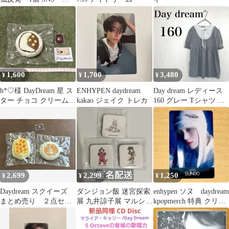
トレス解消 高反発
ASMR
1,600
1,700
3,480
¥
¥
¥
h*♡様 DayDream 星 ス
ENHYPEN daydream
Day dream レディース
ター チョコ クリーム
kakao ジェイク トレカ
160 グレー Tシャツ ボ
ティラミス スクイーズ
タン袖
2,699
2,299
1,250
¥
¥
¥
Daydream スクイーズ
ダンジョン飯 迷宮探索
enhypen ソヌ daydream
まとめ売り ２点セッ
展 九井諒子展 マルシル
kpopmerch 特典 クリア
ト ラテアート 目玉
デイドリームアワー 缶
トレカ
焼き
バッジ