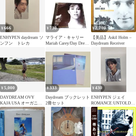
666
730
2,700
¥
¥
¥
ENHYPEN daydream ソ
マライア・キャリー
【美品】Askil Holm –
ンフン トレカ
Mariah Carey/Day Dream
Daydream Receiver
CD13曲1枚
5,000
333
430
¥
¥
¥
DAYDREAM OVY
Daydream ブックレット
ENHYPEN ジェイ
KAJA USA オーガニッ
2冊セット
ROMANCE:UNTOLD
クコットン カリフォル
daydreamトレカ
ニア