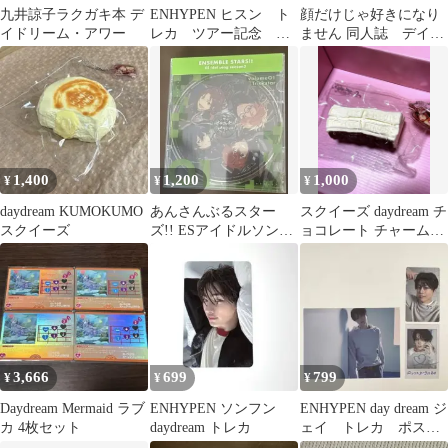
九井諒子ラクガキ本 デ
ENHYPEN ヒスン ト
顔だけじゃ好きになり
イドリーム・アワー
レカ ツアー記念 ラ
ません 同人誌 デイ・
キドロ daydream
ドリーム・ディア・ダ
ーリン
1,400
1,200
1,000
¥
¥
¥
daydream KUMOKUMO
あんさんぶるスター
スクイーズ daydream チ
スクイーズ
ズ!! ESアイドルソング
ョコレート チャーム付
season3 Daydream…
き
3,666
699
799
¥
¥
¥
Daydream Mermaid ラブ
ENHYPEN ソンフン
ENHYPEN day dream ジ
カ 4枚セット
daydream トレカ
ェイ トレカ ポスト
カード