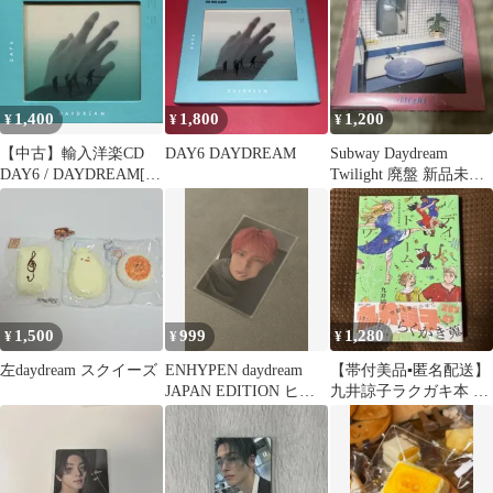
1,400
1,800
1,200
¥
¥
¥
【中古】輸入洋楽CD
DAY6 DAYDREAM
Subway Daydream
DAY6 / DAYDREAM[輸
Twilight 廃盤 新品未開
入盤]
封 最終価格
1,500
999
1,280
¥
¥
¥
左daydream スクイーズ
ENHYPEN daydream
【帯付美品▪️匿名配送】
JAPAN EDITION ヒス
九井諒子ラクガキ本 デ
ン トレカ
イドリーム・アワー