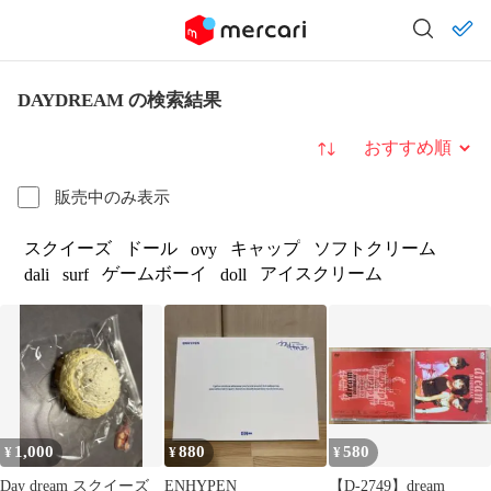
DAYDREAM の検索結果
並び替え
販売中のみ表示
スクイーズ
ドール
キャップ
ソフトクリーム
ovy
ゲームボーイ
アイスクリーム
dali
surf
doll
1,000
880
580
¥
¥
¥
Day dream スクイーズ
ENHYPEN
【D-2749】dream