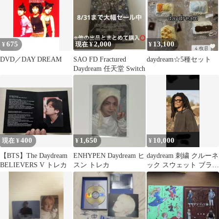
675
2,000
13,100
¥
現在 ¥
¥
DVD／DAY DREAM
SAO FD Fractured
daydream☆5種セット
Daydream 任天堂 Switch
400
1,650
10,000
現在 ¥
¥
¥
【BTS】The Daydream
ENHYPEN Daydream ヒ
daydream 刺繍 クルーネ
BELIEVERS V トレカ
スン トレカ
ック スウェット ブラッ
ク OVY