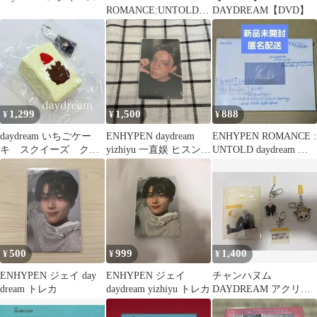
ROMANCE:UNTOLD -
DAYDREAM【DVD】
daydream- CD
1,299
1,500
888
¥
¥
¥
daydream いちごケー
ENHYPEN daydream
ENHYPEN ROMANCE :
キ スクイーズ クリ
yizhiyu 一直娱 ヒスン
UNTOLD daydream 新
ーム感 希少
トレカ
品未開封
500
999
1,400
¥
¥
¥
ENHYPEN ジェイ day
ENHYPEN ジェイ
チャンハヌム
dream トレカ
daydream yizhiyu トレカ
DAYDREAM アクリル
スタンド キーホルダー
セット