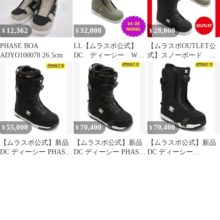
26％OFF
12,362
32,000
28,000
¥
¥
¥
PHASE BOA
LL【ムラスポ公式】
【ムラスポOUTLET公
ADYO100078 26.5cm
DC ディーシー WS
式】スノーボード ブ
PHASE BOA（OVS）
ーツ 新品 未使用
24-25 NEW レディ
DC ディーシー
ース ブーツ スノー
WOMENS PHASE BOA
ボード 26％OFF
フェイズボア レディ
ース 24-25 訳あり
ムラサキスポーツ
OUTLET アウトレット
55,000
70,400
70,400
¥
¥
¥
【ムラスポ公式】新品
【ムラスポ公式】新品
【ムラスポ公式】新品
DC ディーシー PHASE
DC ディーシー PHASE
DC ディーシー
BOA PRO BKW スノー
BOA PRO STEP ON ス
WOMENS PHASE BOA
ボード ブーツ メンズ
ノーボード ブーツ メン
PRO STEP ON スノーボ
ムラサキスポーツ 25-
ズ ムラサキスポーツ
ード ブーツ レディース
26モデル
25-26モデル MM C21
ムラサキスポーツ 25-
【2526】
26モデル MM C21
【2526】