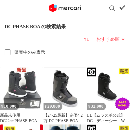
DC PHASE BOA の検索結果
並び替え
販売中のみ表示
18,000
29,800
32,000
¥
¥
¥
新品未使用
【24-25最新】定価4.2
LL【ムラスポ公式】
DC22cmPHASE BOAレ
万 DC PHASE BOA
DC ディーシー WS
ディーススノーボード
27cm 新品 スノボ
PHASE