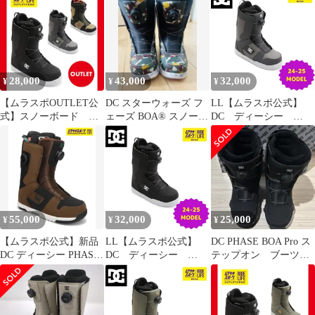
ブーツフェーズボア
BOA（BKW） 24-
25 NEW レディー
ス ブーツ スノーボ
ード 26％OFF
28,000
43,000
32,000
¥
¥
¥
【ムラスポOUTLET公
DC スターウォーズ フ
LL【ムラスポ公式】
式】スノーボード ブ
ェーズ BOA® スノーボ
DC ディーシー
ーツ 新品 未使用
ードブーツ
PHASE
DC ディーシー PHASE
BOA（XSSS） 24-
BOA フェイズボア メ
25 NEW メンズ ブ
ンズ 24-25 訳あり
ーツ スノーボード
ムラサキスポーツ
26％OFF
OUTLET アウトレット
55,000
32,000
25,000
¥
¥
¥
【ムラスポ公式】新品
LL【ムラスポ公式】
DC PHASE BOA Pro ス
DC ディーシー PHASE
DC ディーシー
テップオン ブーツ
BOA PRO 200 スノーボ
PHASE
26cm
ード ブーツ メンズ ム
BOA（BKW） 24-
ラサキスポーツ 25-26
25 NEW メンズ ブ
モデル
ーツ スノーボード