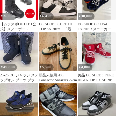
SHOES DP 005705
36,000
6,450
38,000
¥
¥
¥
【ムラスポOUTLET公
DC SHOES CURE HI
DC SHOE CO USA
式】スノーボード ブ
TOP SN 28cm 「最終
CYPHER スニーカー
ーツ 新品 未使用
値下げ」
27cm
DC ディーシー
CONTROL コントロー
ル メンズ 24-25 訳
あり ムラサキスポー
ツ OUTLET アウトレッ
ト
49,800
5,500
4,800
¥
¥
¥
25-26 DC ジャッジ ステ
新品未使用♪DC
美品 DC SHOES PURE
ップオン ブーツ ブラッ
Connector Sneakers 27cm
HIGH-TOP TX SE 28cm
ク 25.5 ディーシー
レッド