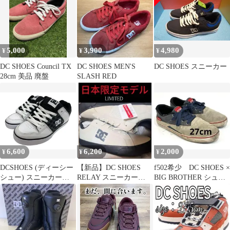
5,000
3,900
4,980
¥
¥
¥
DC SHOES Council TX
DC SHOES MEN'S
DC SHOES スニーカー
28cm 美品 廃盤
SLASH RED
6,600
6,200
2,000
¥
¥
¥
DCSHOES (ディーシー
【新品】DC SHOES
f502希少 DC SHOES ×
シュー) スニーカー
RELAY スニーカー
BIG BROTHER シュー
DM236016 26.0 ホワイ
JAPAN LIMITED
ズ スニーカー
ト×ブラック×柄 メン
ズ/004