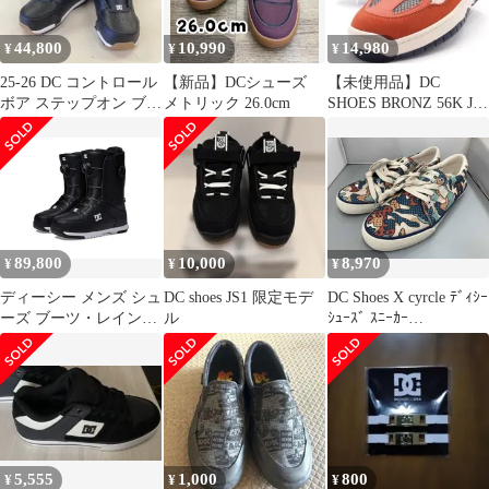
44,800
10,990
14,980
¥
¥
¥
25-26 DC コントロール
【新品】DCシューズ
【未使用品】DC
ボア ステップオン ブー
メトリック 26.0cm
SHOES BRONZ 56K JS1
ツ ブラック 28.0
27.5cm
89,800
10,000
8,970
¥
¥
¥
ディーシー メンズ シュ
DC shoes JS1 限定モデ
DC Shoes X cyrcle ﾃﾞｨｼｰ
ーズ ブーツ・レインブ
ル
ｼｭｰｽﾞ ｽﾆｰｶｰ
ーツ DC Control Dual
MEN'SCOUNCIL
BOA Snowboard Boots
CYCLE ADYS300085
BlackBlackWhi ブラック
5,555
1,000
800
¥
¥
¥