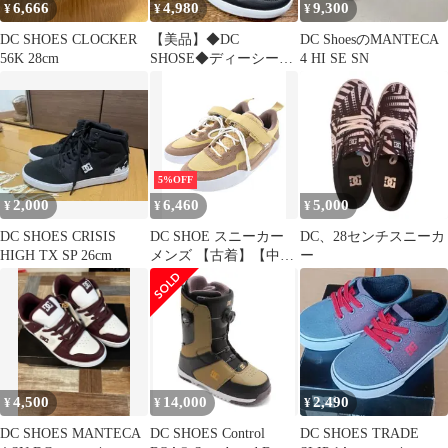
6,666
4,980
9,300
¥
¥
¥
DC SHOES CLOCKER
【美品】◆DC
DC ShoesのMANTECA
56K 28cm
SHOSE◆ディーシーシ
4 HI SE SN
ューズ 26.0cm スニーカ
ー
5%OFF
2,000
6,460
5,000
¥
¥
¥
DC SHOES CRISIS
DC SHOE スニーカー
DC、28センチスニーカ
HIGH TX SP 26cm
メンズ 【古着】【中
ー
古】【送料無料】
4,500
14,000
2,490
¥
¥
¥
DC SHOES MANTECA
DC SHOES Control
DC SHOES TRADE