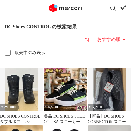
DC Shoes CONTROL の検索結果
並び替え
販売中のみ表示
29,000
4,500
6,200
¥
¥
¥
DC SHOES CONTROL
美品 DC SHOES SHOE
【新品】DC SHOES
ダブルボア 25cm
CO USA スニーカー
CONNECTOR スニーカ
27.0
ー 日本限定 29cm