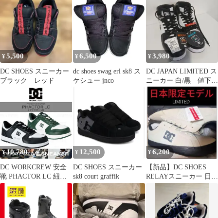
5,500
6,500
3,980
¥
¥
¥
DC SHOES スニーカー
dc shoes swag erl sk8 ス
DC JAPAN LIMITED ス
ブラック レッド
ケシュー jnco
ニーカー 白/黒 値下げ
中です
10,780
12,500
6,200
¥
¥
¥
DC WORKCREW 安全
DC SHOES スニーカー
【新品】DC SHOES
靴 PHACTOR LC 紐タ
sk8 court graffik
RELAYスニーカー 日本
イプ ローカット JSAA
限定モデル 29cm
A種認定 プロテクティ
ブスニーカー ワークシ
ューズ メンズ DC