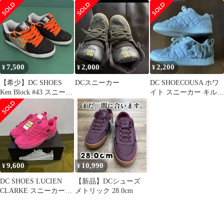
90s
ー drip
ズ 25.5cm
7,500
2,000
2,200
¥
¥
¥
【希少】DC SHOES
DCスニーカー
DC SHOECOUSA ホワ
Ken Block #43 スニーカ
イト スニーカー キルテ
ー 27cm
ィング パイソン柄
9,600
10,990
¥
¥
DC SHOES LUCIEN
【新品】DCシューズ
CLARKE スニーカー
メトリック 28.0cm
Hot Pink