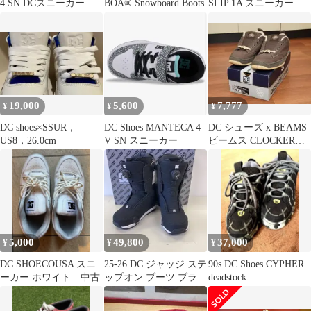
4 SN DCスニーカー
BOA® Snowboard Boots
SLIP 1A スニーカー
19,000
5,600
7,777
¥
¥
¥
DC shoes×SSUR，
DC Shoes MANTECA 4
DC シューズ x BEAMS
US8，26.0cm
V SN スニーカー
ビームス CLOCKER
US9.5 中古
5,000
49,800
37,000
¥
¥
¥
DC SHOECOUSA スニ
25-26 DC ジャッジ ステ
90s DC Shoes CYPHER
ーカー ホワイト 中古
ップオン ブーツ ブラッ
deadstock
ク 27.5 ディーシー