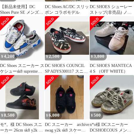
【新品未使用】DC
DC Shoes AC/DC スリッ
DC SHOES シューレー
Shoes Pure SE メンズ
ポン コラボモデル
ストップ(非売品) ノベ
28cm
ルティ
4,200
2,500
3,800
¥
¥
¥
DC Shoes スニーカー ス
DC SHOES COUNCIL
DC SHOES MANTECA
ケシューsk8 supreme
SP ADYS300117 スニー
4 S （OFF WHITE）
swag y2k
カー 28
8,500
6,000
500
¥
¥
¥
モ*。様 DC Shoes スニ
DC スニーカー archive
n*o様 DCスニーカー
ーカー 26cm sk8 y2k 00s
swag y2k sk8 スケータ
DCSHOECOUS メン