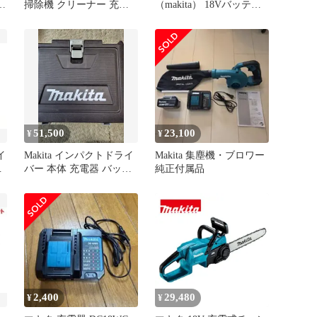
防
掃除機 クリーナー 充電
（makita） 18Vバッテリ
器 バッテリー セット
9.0Ah BL1890 A-79809 バ
ッテリー 純正品 リチウ
ムイオンバッテリ
51,500
23,100
¥
¥
イ
Makita インパクトドライ
Makita 集塵機・ブロワー
ー
バー 本体 充電器 バッテ
純正付属品
リー2個フルセット値下
げ
2,400
29,480
¥
¥