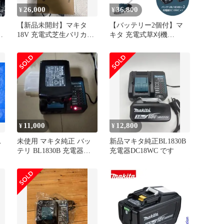
26,000
36,800
¥
¥
【新品未開封】マキタ
【バッテリー2個付】マ
8V
18V 充電式芝生バリカン
キタ 充電式草刈機
MUM604DWF フルセット
MUR190SDWF 18V 充電
器×1 バッテリー×2 Uハン
ドル 草刈り 草刈 刈払い
刈払機
11,000
12,800
¥
¥
ス
未使用 マキタ純正 バッ
新品マキタ純正BL1830B
テリ BL1830B 充電器
充電器DC18WC です
DC18WCセット