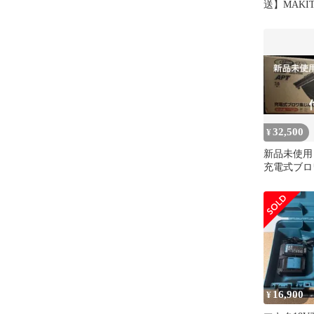
送】MAKI
タ 充電器 1
ンパクトタ
JPADC18W
7202)
32,500
¥
新品未使用 
充電式ブロ
MUB187
16,900
¥