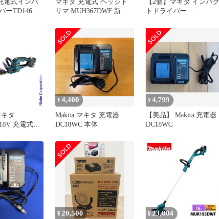
V充電式インパ
マキタ 充電式 ヘッジト
【2個】マキタ インパ
ーTD146DX
リマ MUH367DWF 新・
トドライバー
テリ2個.ケー
高級刃 360mm 18V
TD173DRGX用ケース 2
3.0Ah【バッテリ・充電
セット
器 付属】 makita 電動 コ
ードレス DIY ガーデニン
グ 園芸 家庭用 業務用 ヘ
ッジトリマー
4,400
4,799
¥
¥
マキタ
Makita マキタ 充電器
【美品】 Makita 充電器
） 18V 充電式ヘ
DC18WC 本体
DC18WC
360mm バッ
充電器付き
DWF バッテリー
トリマー 剪定
純正品
20,500
23,804
¥
¥