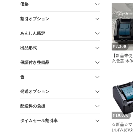
価格
割引オプション
あんしん鑑定
7,300
¥
出品形式
【新品未使用
充電器 本体 
保証付き整備品
色
発送オプション
配送料の負担
10,070
¥
タイムセール割引率
☆新品☆マ
14.4V/1