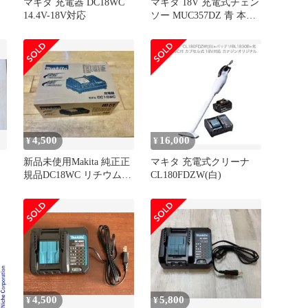
ク
マキタ 充電器 DC18WC
マキタ 18V 充電式チェン
14.4V-18V対応
ソー MUC357DZ 青 本体
個
のみ 350mm 90PX ブラシ
レス 切断機 園芸 makita
4,500
16,000
¥
¥
新品未使用Makita 純正正
マキタ 充電式クリーナ
規品DC18WC リチウムイ
CL180FDZW(白)
オン充電器
4,500
5,800
¥
¥