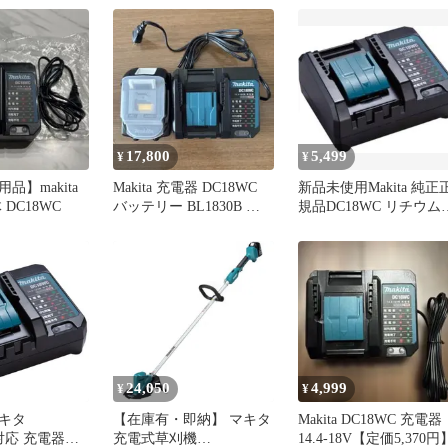
17,800
5,499
¥
¥
品】makita
Makita 充電器 DC18WC
新品未使用Makita 純正
DC18WC
バッテリー BL1830B セ
規品DC18WC リチウム
ット
オン充電器
24,050
4,999
¥
¥
キタ
【在庫有・即納】 マキタ
Makita DC18WC 充電器
8V対応 充電器
充電式草刈機
14.4-18V【定価5,370円