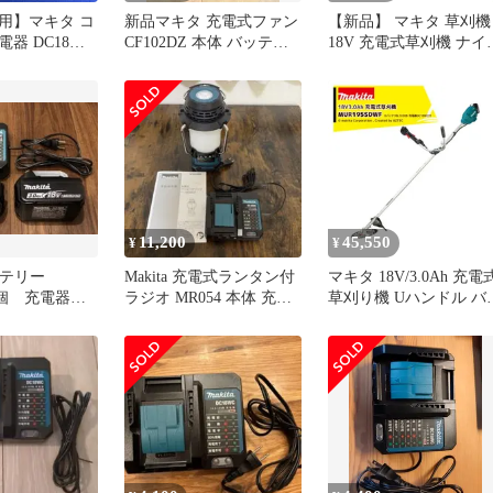
用】マキタ コ
新品マキタ 充電式ファン
【新品】 マキタ 草刈機
器 DC18WC
CF102DZ 本体 バッテリ
18V 充電式草刈機 ナイ
8V対応
ー 充電器セット
ンコード バッテリー・
電器付き makita
MUR193DWF 純正品 電
動 草刈り機 刈払機 充
式
11,200
45,550
¥
¥
バッテリー
Makita 充電式ランタン付
マキタ 18V/3.0Ah 充電
 2個 充電器セ
ラジオ MR054 本体 充電
草刈り機 Uハンドル バ
器付 バッテリー無
テリBL1830B・充電器
DC18WCセット品 重量
3.8kg MUR195SDWF 
タ 草刈機