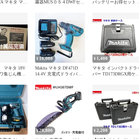
TA マキタ マキ
霧器MUS０５４DWFセッ
バッテリーお得セット 
8V／14.4V コ
ト品＋カバー付除草ノズ
災、キャンプ
イプ
ルセット
C (DC18WC
16,080
1,400
¥
¥
マキタ 18V
Makita マキタ DF471D
マキタ インパクトドラ
ワ集じん機
14.4V 充電式ドライバド
バー TD173DRGX用ケ
DWF フルセット
リル セット
ス（TD173DZなどに）
28,800
2,200
¥
¥