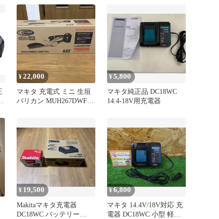
22,000
5,800
¥
¥
正
マキタ 充電式 ミニ 生垣
マキタ純正品 DC18WC
イ
バリカン MUH267DWF
14.4-18V用充電器
新品未開封
19,500
6,800
¥
¥
Makitaマキタ充電器
マキタ 14.4V/18V対応 充
】
DC18WC バッテリー
電器 DC18WC 小型 軽量