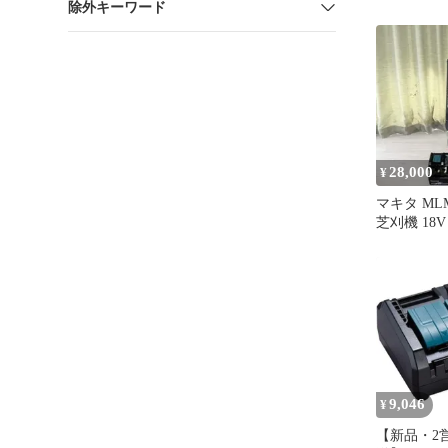
除外キーワード
DC18WC
内純正品 db1
28,000
¥
マキタ ML
芝刈機 18
3.0Ah 充
9,046
¥
【新品・2