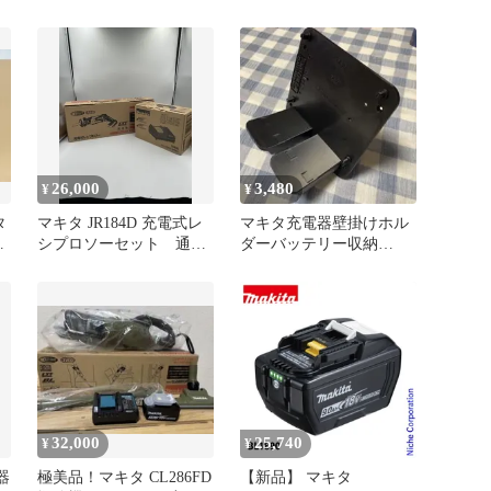
BL1830B セット個別◯
中古品
26,000
3,480
¥
¥
タ
マキタ JR184D 充電式レ
マキタ充電器壁掛けホル
シプロソーセット 通電•
ダーバッテリー収納
動作確認済み
DC18WCDC18RCDC18RF
32,000
25,740
¥
¥
器
極美品！マキタ CL286FD
【新品】 マキタ