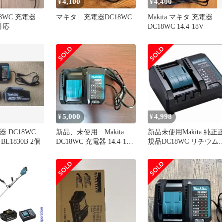
4,100
4,400
¥
¥
C18WC 充電器
マキタ 充電器DC18WC
Makita マキタ 充電器
V対応
DC18WC 14.4-18V
5,000
4,998
¥
¥
電器 DC18WC
新品、未使用 Makita
新品未使用Makita 純正
L1830B 2個
DC18WC 充電器 14.4-18V
規品DC18WC リチウム
用
オン充電器