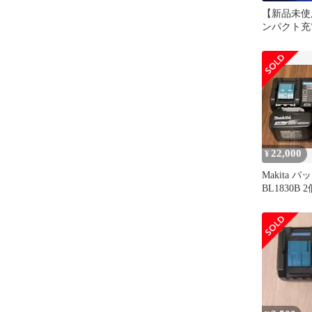
【新品未使
ンパクト充電
14.4V・1
22,000
¥
Makita 
BL1830B
ット 新品