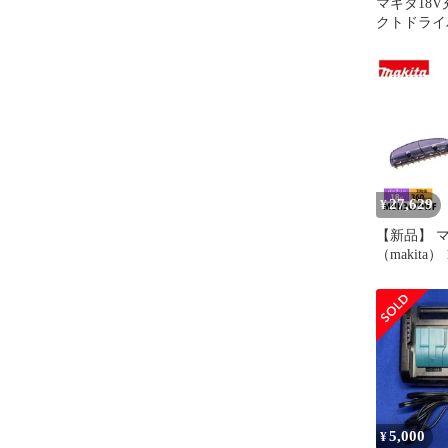
マキタ18
クトドライバ
充電器バッ
ス
27,629
¥
【新品】 
（makita
ッジトリマ 
テリー ・
MUH367
式 ヘッジ
垣根 生垣 
5,000
¥