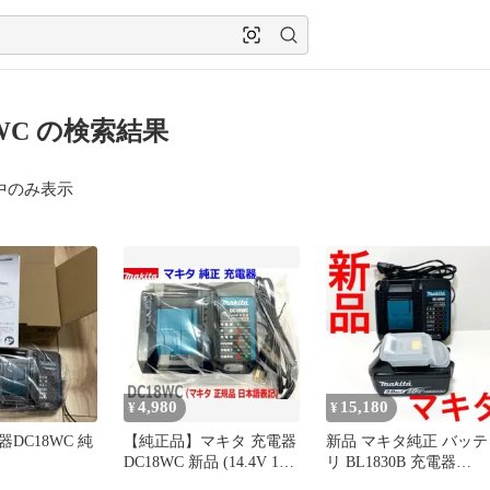
8WC の検索結果
中のみ表示
4,980
15,180
¥
¥
DC18WC 純
【純正品】マキタ 充電器
新品 マキタ純正 バッテ
DC18WC 新品 (14.4V 18V
リ BL1830B 充電器
充電可能)
DC18WC makita