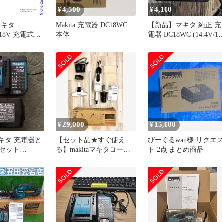
4,500
4,100
¥
¥
マキタ
Makita 充電器 DC18WC
【新品】マキタ 純正 充
） 18V 充電式草
本体
電器 DC18WC (14.4V/1
ンドル バッテリ
対応)
器付き
DWF 草刈機 刈
機 充電式 バ
電動 APT
29,000
15,000
¥
¥
キタ 充電器と
【セット品★すぐ使え
びーぐるwan様 リクエ
セット
る】makitaマキタコード
ト 2点 まとめ商品
L1830B
レスサイクロン掃除機セ
ット