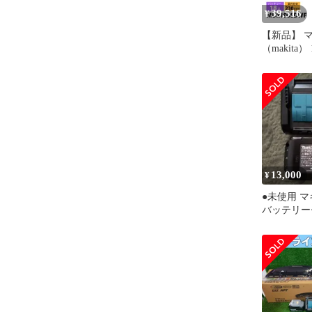
39,516
¥
【新品】 
（makita
刈機 Uハ
ー ・充電
MUR196S
払機 刈払い
ッテリー式 
13,000
¥
●未使用 マ
バッテリー
DC18WC、B