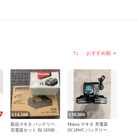
並び替え
14,500
30,000
¥
¥
新品マキタ バッテリー、
Makita マキタ 充電器
充電器セット BL1830B＋
DC18WC バッテリー
DC18WC
BL1830B 2個