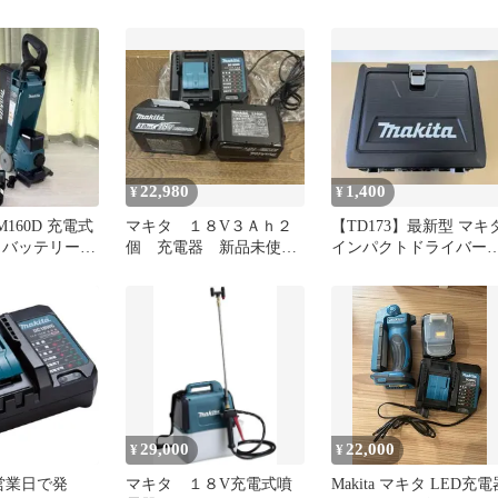
 小型、軽量・国
MUR194DWF バッテリ
af860
BL1830B+充電器DC18WC
付 刈込幅φ200mm 金属8
枚刃式 18V対応 makita
22,980
1,400
¥
¥
M160D 充電式
マキタ １８V３Ａｈ２
【TD173】最新型 マキ
V バッテリー
個 充電器 新品未使用
インパクトドライバー
電器付き
セット！
TD173DRGX用ケース
29,000
22,000
¥
¥
営業日で発
マキタ １８V充電式噴
Makita マキタ LED充電