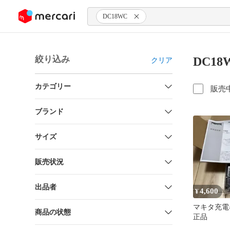
ンツにスキップ
DC18WC
絞り込み
DC1
クリア
カテゴリー
販売
ブランド
サイズ
販売状況
出品者
4,600
¥
マキタ充電器
商品の状態
正品