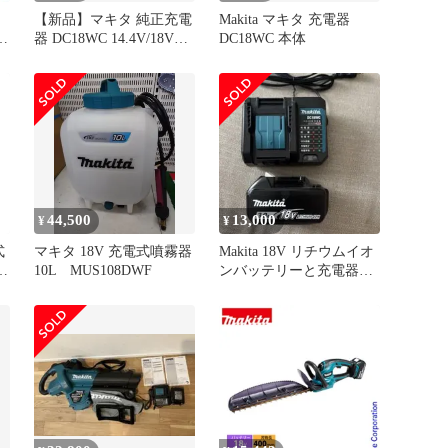
【新品】マキタ 純正充電
Makita マキタ 充電器
ロ
器 DC18WC 14.4V/18V対
DC18WC 本体
充
応 Makita
電
44,500
13,000
¥
¥
式
マキタ 18V 充電式噴霧器
Makita 18V リチウムイオ
ッ
10L MUS108DWF
ンバッテリーと充電器セ
ット
マキ