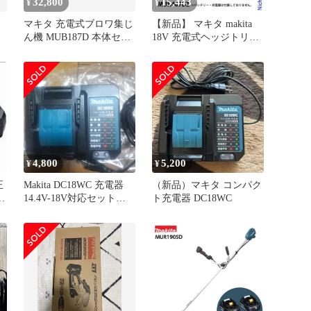
32,800
15,443
¥
¥
マキタ 充電式ブロワ集じ
【新品】 マキタ makita
ん機 MUB187D 本体セッ
18V 充電式ヘッジトリマ
ト
400mm 本体のみ
MUH407DZ ヘッジトリマ
ー 充電式 電動 バリカン
生垣 刈込み 剪定 純正
4,800
5,200
¥
¥
正
Makita DC18WC 充電器
（新品）マキタ コンパク
イ
14.4V-18V対応セット品
ト充電器 DC18WC
バラシ