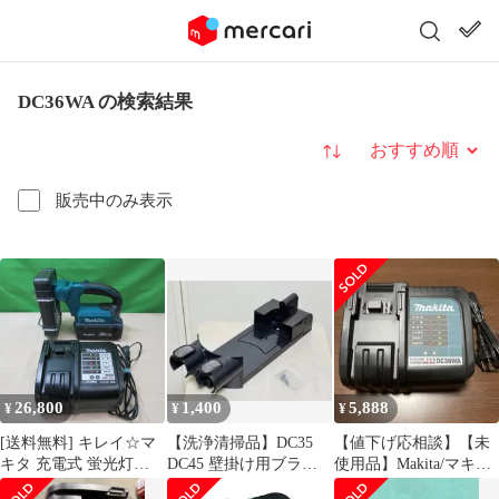
DC36WA の検索結果
並び替え
販売中のみ表示
26,800
1,400
5,888
¥
¥
¥
[送料無料] キレイ☆マ
【洗浄清掃品】DC35
【値下げ応相談】【未
キタ 充電式 蛍光灯
DC45 壁掛け用ブラケ
使用品】Makita/マキタ/
ML360 充電器 DC36WA
ット ネジ付き
充電器/DC36WA