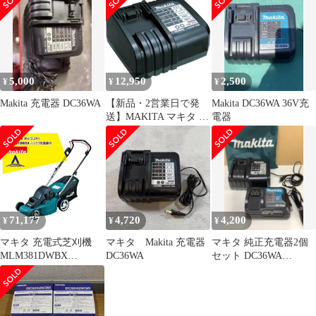
ライト 照明 器具 バッ
テリー BL3622A 36V コ
ードレス makita☆
5,000
12,950
2,500
¥
¥
¥
Makita 充電器 DC36WA
【新品・2営業日で発
Makita DC36WA 36V充
送】MAKITA マキタ 充
電器
電器 DC36WA 1個
71,177
4,720
4,200
¥
¥
¥
マキタ 充電式芝刈機
マキタ Makita 充電器
マキタ 純正充電器2個
MLM381DWBX
DC36WA
セット DC36WA
36V/2.2Ah バッテリ充
AC100V専用 DC10SA★
電器付