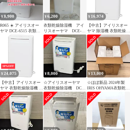
8,900
6,200
16,974
¥
¥
¥
R065 ☀️ アイリスオー
衣類乾燥除湿機 アイ
【中古】アイリスオー
ヤマ DCE-6515 衣類乾
リスオーヤマ DCE-
ヤマ 除湿機 衣類乾燥
燥除湿機 [木造8畳まで
6515 2021年製
除湿器 コンプレッサー
/鉄筋16畳まで /コンプ
式 強力除湿 タイマー付
レッサー方式] ⭐ 動作
静音設計 オートルーバ
確認済 ⭐ クリーニング
ー 除湿量 6.5L ホワイ
済
ト DCE-6515
10%OFF
24,075
8,000
13,000
¥
¥
¥
【中古】アイリスオー
☆アイリスオーヤマ
☆ほぼ新品 2024年製
ヤマ 衣類乾燥除湿機 タ
衣類乾燥除湿機 DCE-
IRIS OHYAMA衣類乾燥
イマー付 除湿量 6.5L
6515 2022年製
機除湿機DCE-6515
コンプレッサー方式
DCE-6515