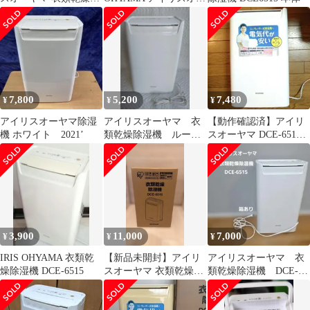
湿機 DCE-6515
ヤマ 衣類乾燥除湿機
7,800
5,200
7,480
¥
¥
¥
アイリスオーヤマ除湿
アイリスオーヤマ 衣
【動作確認済】アイリ
機 ホワイト 2021’
類乾燥除湿機 ルーバ
スオーヤマ DCE-6515
ーカケあり 21年製
2023年 衣類乾燥除湿機
DCE-6515
3,900
11,000
7,000
¥
¥
¥
IRIS OHYAMA 衣類乾
【新品未開封】アイリ
アイリスオーヤマ 衣
燥除湿機 DCE-6515
スオーヤマ 衣類乾燥除
類乾燥除湿機 DCE-
湿機 DCE-6515
6515 2024年製