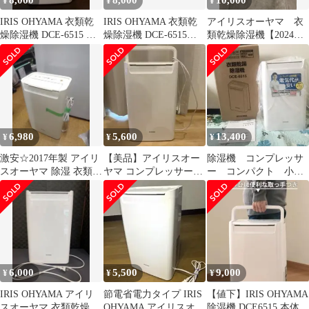
8,000
8,000
10,000
¥
¥
¥
IRIS OHYAMA 衣類乾
IRIS OHYAMA 衣類乾
アイリスオーヤマ 衣
燥除湿機 DCE-6515 本
燥除湿機 DCE-6515
類乾燥除湿機【2024年
体
2021年製
製】
6,980
5,600
13,400
¥
¥
¥
激安☆2017年製 アイリ
【美品】アイリスオー
除湿機 コンプレッサ
スオーヤマ 除湿 衣類乾
ヤマ コンプレッサー式
ー コンパクト 小
燥機☆
除湿機 DCE-6515
型 16畳 DCE-6515
2024年製
6,000
5,500
9,000
¥
¥
¥
IRIS OHYAMA アイリ
節電省電力タイプ IRIS
【値下】IRIS OHYAMA
スオーヤマ 衣類乾燥除
OHYAMA アイリスオー
除湿機 DCE6515 本体