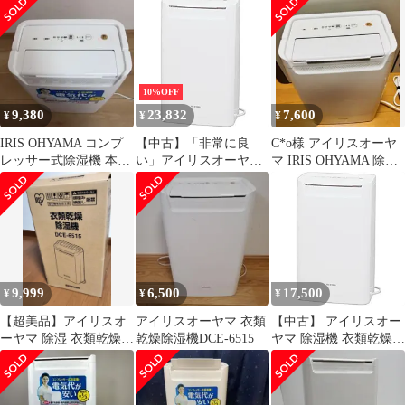
レッサー式 強力除湿 タ
イマー付 静音設計 オー
トルーバー 除湿量 6.5L
ホワイト DCE-6515
10%OFF
9,380
23,832
7,600
¥
¥
¥
IRIS OHYAMA コンプ
【中古】「非常に良
C*o様 アイリスオーヤ
レッサー式除湿機 本
い」アイリスオーヤマ
マ IRIS OHYAMA 除湿
体 DCE-6515
衣類乾燥除湿機 タイマ
機 DCE-6515 2
ー付 除湿量 6.5L コン
プレッサー方式 DCE-
6515
9,999
6,500
17,500
¥
¥
¥
【超美品】アイリスオ
アイリスオーヤマ 衣類
【中古】 アイリスオー
ーヤマ 除湿 衣類乾燥
乾燥除湿機DCE-6515
ヤマ 除湿機 衣類乾燥
除湿量 6.5L DCE-6515
強力除湿 除湿器 タイマ
ー付 静音設計 オートル
ーバー 除湿量 6.5L コ