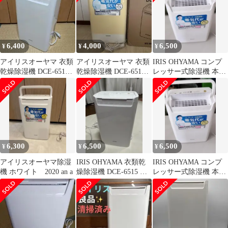
6,400
4,000
6,500
¥
¥
¥
アイリスオーヤマ 衣類
アイリスオーヤマ 衣類
IRIS OHYAMA コンプ
乾燥除湿機 DCE-6515
乾燥除湿機 DCE-6515
レッサー式除湿機 本体
2021年製 動作確認済み
2017年製
DCE-6515
6,300
6,500
6,500
¥
¥
¥
アイリスオーヤマ除湿
IRIS OHYAMA 衣類乾
IRIS OHYAMA コンプ
機 ホワイト 2020 an a
燥除湿機 DCE-6515 本
レッサー式除湿機 本体
体
DCE-6515