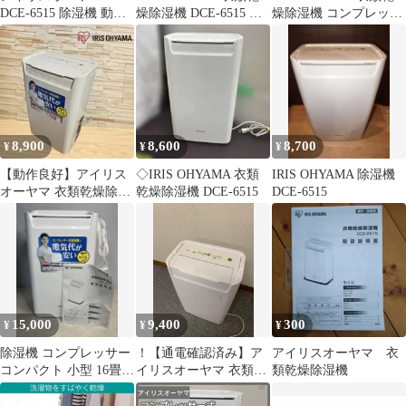
DCE‑6515 除湿機 動作
燥除湿機 DCE-6515 本
燥除湿機 コンプレッサ
確認済
体
ー式 美品
8,900
8,600
8,700
¥
¥
¥
​【動作良好】アイリス
◇IRIS OHYAMA 衣類
IRIS OHYAMA 除湿機
オーヤマ 衣類乾燥除湿
乾燥除湿機 DCE-6515
DCE-6515
機 DCE-6515 2017年製
15,000
9,400
300
¥
¥
¥
除湿機 コンプレッサー
！【通電確認済み】ア
アイリスオーヤマ 衣
コンパクト 小型 16畳
イリスオーヤマ 衣類乾
類乾燥除湿機
DCE-6515 2024年製
燥除湿機 DCE-6515
2022年製 タイマー・湿