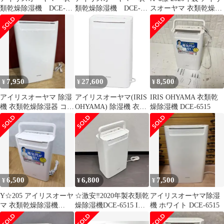
類乾燥除湿機 DCE-
類乾燥除湿機 DCE-
スオーヤマ 衣類乾燥除
6515 2023年製 送料無
6515
湿機 DCE-6515
料
7,950
27,600
8,500
¥
¥
¥
アイリスオーヤマ 除湿
アイリスオーヤマ(IRIS
IRIS OHYAMA 衣類乾
機 衣類乾燥除湿器 コン
OHYAMA) 除湿機 衣類
燥除湿機 DCE-6515
プレッサー式 DCE-
乾燥 除湿器 コンプレッ
6515
サー式 強力 タイマー付
静音設計 オートルーバ
ー 除湿量 6.5L ホワイ
ト DCE-6515(中古品)
6,500
6,800
7,500
¥
¥
¥
Y☆205 アイリスオーヤ
☆激安‼️2020年製衣類乾
アイリスオーヤマ除湿
マ 衣類乾燥除湿機
燥除湿機DCE-6515 IRIS
機 ホワイト DCE-6515
DCE-6515
OHYAMA