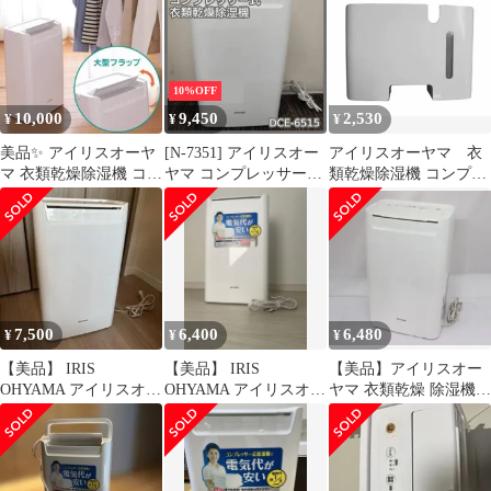
度設定付【棚無し1】
【4】
10%OFF
10,000
9,450
2,530
¥
¥
¥
美品✨ アイリスオーヤ
[N-7351] アイリスオー
アイリスオーヤマ 衣
マ 衣類乾燥除湿機 コン
ヤマ コンプレッサー式
類乾燥除湿機 コンプレ
プレッサー式 部屋干し
衣類乾燥除湿機 DCE-
ッサー式 専用タンク
6515
【品番：920099】●
7,500
6,400
6,480
¥
¥
¥
【美品】 IRIS
【美品】 IRIS
【美品】アイリスオー
OHYAMA アイリスオー
OHYAMA アイリスオー
ヤマ 衣類乾燥 除湿機
ヤマ 衣類乾燥除湿機
ヤマ 衣類乾燥除湿機
2017年製 即日発送
2022年製
2016年製