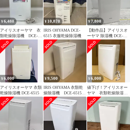
ンプレッサー方式 ホワ
イト DCE-6515
6,480
10,870
7,800
¥
¥
¥
アイリスオーヤマ 衣
IRIS OHYAMA DCE-
【動作品】アイリスオ
類乾燥除湿機 DCE-
6515 衣服乾燥除湿機
ーヤマ 除湿機 DCE-
6515 2020年製
6515 M2438-hhr2y
6,000
9,500
6,000
¥
¥
¥
アイリスオーヤマ 衣類
IRIS OHYAMA 衣類乾
値下げ！アイリスオー
乾燥除湿機 DCE-6515
燥除湿機 DCE-6515
ヤマ 衣類乾燥除湿機
2023年
（コンプレッサー
式） DCE-6515