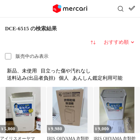
DCE-6515 の検索結果
並び替え
販売中のみ表示
新品、未使用
目立った傷や汚れなし
送料込み(出品者負担)
個人
あんしん鑑定利用可能
5,000
9,980
9,000
¥
¥
¥
アイリスオーヤマ
IRIS OHYAMA 衣類乾
lRIS OHYAMA 衣類乾