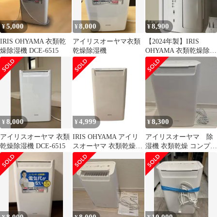
5,000
8,000
8,900
¥
¥
¥
IRIS OHYAMA 衣類乾
アイリスオーヤマ衣類
【2024年製】IRIS
燥除湿機 DCE-6515
乾燥除湿機
OHYAMA 衣類乾燥除湿
機 DCE-6515 本体
8,000
4,999
8,300
¥
¥
¥
アイリスオーヤマ 衣類
IRIS OHYAMA アイリ
アイリスオーヤマ 除
乾燥除湿機 DCE-6515
スオーヤマ 衣類乾燥機
湿機 衣類乾燥 コンプレ
除湿機 2020年製
ッサー式 強力 タイマー
付