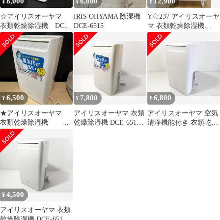
8,000
6,000
12,900
¥
¥
¥
☆アイリスオーヤマ
IRIS OHYAMA 除湿機
Y♢237 アイリスオーヤ
衣類乾燥除湿機 DCE-
DCE-6515
マ 衣類乾燥除湿機
6515 2024年製
DCE-6515 新品未開封
品
6,500
7,800
6,800
¥
¥
¥
★アイリスオーヤマ
アイリスオーヤマ 衣類
アイリスオーヤマ 空気
衣類乾燥除湿機
乾燥除湿機 DCE-6515
清浄機能付き 衣類乾燥
DCE-6515 2021年製
2019年製 ★
除湿機 DCE-6515 20年
製★
4,500
¥
アイリスオーヤマ 衣類
乾燥除湿機 DCE-6515