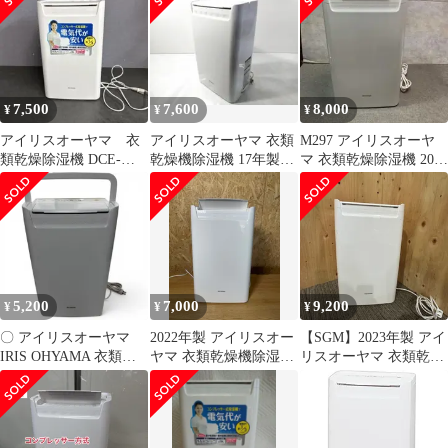
7,500
7,600
8,000
¥
¥
¥
アイリスオーヤマ 衣
アイリスオーヤマ 衣類
M297 アイリスオーヤ
類乾燥除湿機 DCE-
乾燥機除湿機 17年製
マ 衣類乾燥除湿機 2023
6515
DCE-6515★
年製 DCE-6515
5,200
7,000
9,200
¥
¥
¥
〇 アイリスオーヤマ
2022年製 アイリスオー
【SGM】2023年製 アイ
IRIS OHYAMA 衣類乾
ヤマ 衣類乾燥機除湿機
リスオーヤマ 衣類乾燥
燥除湿機 DCE-6515 ホ
DCE-6515
除湿機 DCE-6515
ワイト コンプレッサー
式 タイマー付 2000-
4878