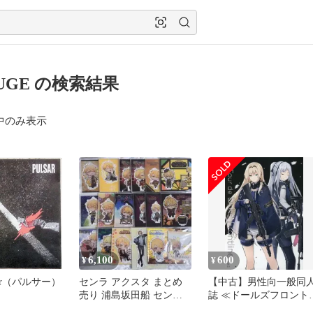
LUGE の検索結果
中のみ表示
6,100
600
¥
¥
lsar（パルサー）
センラ アクスタ まとめ
【中古】男性向一般同
売り 浦島坂田船 センワ
誌 ≪ドールズフロント
ン
イン≫ Le Tour de Dolls’