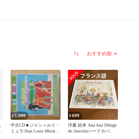
並び替え
1,000
699
¥
¥
人
中古CD★ジャン＝ルイ・
洋書 絵本 Ana Ana Déluge
ラ
ミュラ/Jean Louis Murat■
de chocolatハードカバー
A Bird on a Poire
美品