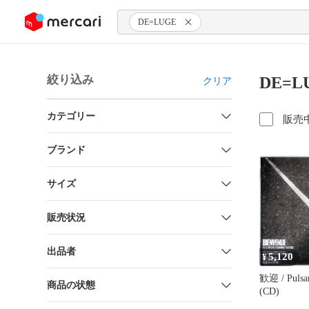
ンツにスキップ
DE=LUGE
絞り込み
DE=
クリア
カテゴリー
販売
ブランド
サイズ
販売状況
出品者
5,120
¥
歓迎 / Pu
商品の状態
(CD)