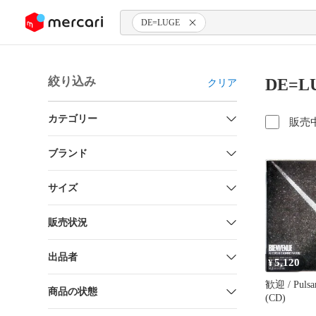
ンツにスキップ
DE=LUGE
絞り込み
DE=
クリア
カテゴリー
販売
ブランド
サイズ
販売状況
出品者
5,120
¥
歓迎 / Pu
商品の状態
(CD)