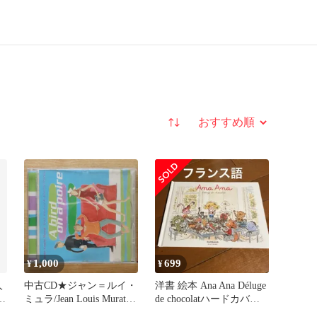
並び替え
1,000
699
¥
¥
人
中古CD★ジャン＝ルイ・
洋書 絵本 Ana Ana Déluge
ラ
ミュラ/Jean Louis Murat■
de chocolatハードカバー
A Bird on a Poire
美品