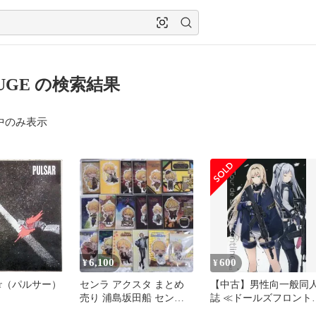
LUGE の検索結果
中のみ表示
6,100
600
¥
¥
lsar（パルサー）
センラ アクスタ まとめ
【中古】男性向一般同
売り 浦島坂田船 センワ
誌 ≪ドールズフロント
ン
イン≫ Le Tour de Dolls’