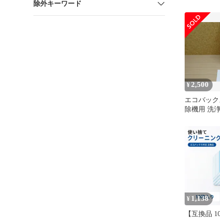
除外キーワード
2,500
¥
エコバック
除機用 洗浄
対応 床 
1,138
¥
【互換品 1