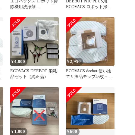
エコバックス ロボット掃
DEEBOT N10 PLUS用
除
除機用洗浄剤
ECOVACS ロボット掃除
(1L/ECOVACS DEEBOT
機用 消耗品セット
モ
対応)
セ
換
2
ラ
4,800
2,950
¥
¥
使
ECOVACS DEEBOT 消耗
ECOVACS deebot 使い捨
ッ
品セット（純正品）
て互換品モップ45枚＋ゴ
ミパック1枚セット！
8
リ
1,800
600
¥
¥