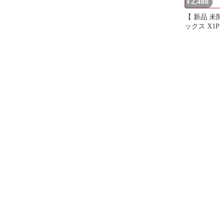
2,480
¥
【 新品 未
ックス X1PL
ァミリー専
リーニング
DEEBOT X
DEEBOT 
T9/T9+/T8
用 D-MM25
送料無料