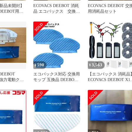
新品未開封】
ECOVACS DEEBOT 消耗
ECOVACS DEEBOT 交
 DEEBOT用モ
品 エコバックス 交換用
用消耗品セット
ド 10枚
パーツ
590
3,563
¥
¥
DEEBOT
エコバックス対応 交換用
【エコバックス 消耗品
o 強力電動クリ
モップ 互換品 DEEBOT
ECOVACS DEEBOT X1
ップキット
OZMO 920 950 750 N7対
OMNI 消耗品 18点セッ
応
ト、フィルター、ゴミ
ック（ 紙パック）、モ
プ、サイドブラシ（エ
ジ クリーニング ブラ
シ）、メインブラシ（
ーラーブラシ）のエコ
ックス 部品 セット、エ
コバックス 1