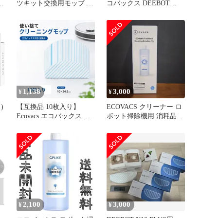
ツキット交換用モップ 互
コバックス DEEBOT
換品 対応ECOVACS(エコ
OZMO T8 ロボット掃除
バックス）DEEBOT N30
機 消耗品 モップ 紙パッ
Pro Omni, T30 Pro Omni,
クなど ★
T30C Omni, T50 Pro
Omni, X2 Omni, X2
Combo, X1 Om 1
1,138
3,000
¥
¥
)
【互換品 10枚入り】
ECOVACS クリーナー ロ
Ecovacs エコバックス 使
ボット掃除機用 消耗品
用
い捨て クリーニングモッ
専用洗浄剤（1L）
S
プ DEEBOT OZMO T8/N8
機
PRO/T9 シリーズ対応 ク
ロス モップ
2,100
3,000
¥
¥