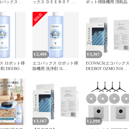
 エコバックス 使
ックス ＤＥＥＢＯＴ Ｏ
ボット掃除機用 消耗品
リーニングモッ
ＺＭＯ ９５０ ７５０用
専用洗浄剤（1L）
 OZMO T8/N8
交換モップ D-CC3H 未使
シリーズ対応 ク
用 送料無料
プ
2,400
3,367
¥
¥
ス ロボット掃
エコバックス ロボット掃
ECOVACS(エコバックス
剤 DEEBOT
除機用 洗浄剤 1L
DEEBOT OZMO N10
消耗品低発泡性
DEEBOT 床 消耗品
PLUS/N8+/T8 繰り返し
モップセット ECOVAC
DEEBOT ロボット掃除
消耗品 1
3,167
2,999
¥
¥