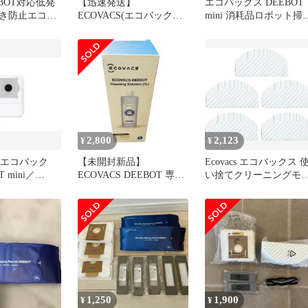
BOT対応低発
【迅速発送】
エコバックス DEEBOT
き防止エコバ
ECOVACS(エコバックス)
mini 消耗品ロボット掃
ット掃除機用
DEEBOT OZMO N10
機 アクセサリー フィル
PLUS/N8+/T8 繰り返し用
ター 紙パック ブラシ 
モップセット ECOVACS
ップ ECOVACS 消耗品
DEEBOT ロボット掃除機
ット ロボット掃除機交
消耗品 1
パーツキット 紙パック
枚 モップ4枚 サイドブ
シ 4枚 1
2,800
2,123
¥
¥
 (エコバック
【未開封新品】
Ecovacs エコバックス 
T mini／
ECOVACS DEEBOT 専用
い捨てクリーニングモ
ini2 抗菌ゴミ
洗浄剤 1Lロボット掃除機
プ クロス 互換品 50枚
換用消耗品 ロ
用
DEEBOT OZMO T8／N
 消耗品(3
PRO／T9／T10／X1シ
ーズ対応 1
1,250
1,900
¥
¥