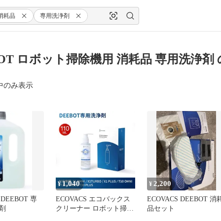
消耗品
専用洗浄剤
BOT ロボット掃除機用 消耗品 専用洗浄剤
中のみ表示
1,040
2,200
¥
¥
]DEEBOT 専
ECOVACS エコバックス
ECOVACS DEEBOT 消
剤
クリーナー ロボット掃除
品セット
機用 消耗品 専用洗浄剤