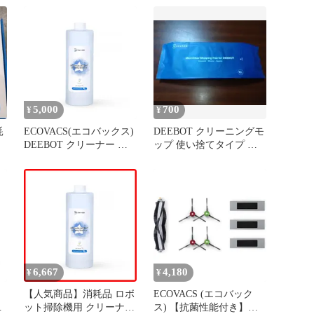
5,000
700
¥
¥
耗
ECOVACS(エコバックス)
DEEBOT クリーニングモ
DEEBOT クリーナー ロ
ップ 使い捨てタイプ マ
ボット掃除機用 消耗品
イクロファイバー
専用洗浄剤（1L）T50
OMNI／T80 OMNI／X11
1
6,667
4,180
¥
¥
【人気商品】消耗品 ロボ
ECOVACS (エコバック
O
ット掃除機用 クリーナー
ス) 【抗菌性能付き】