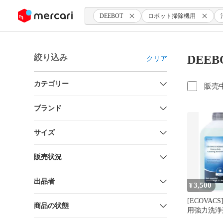
ンツにスキップ
DEEBOT
ロボット掃除機用
絞り込み
DEE
クリア
カテゴリー
販売
ブランド
サイズ
販売状況
出品者
3,500
¥
[ECOVACS
商品の状態
用強力洗浄