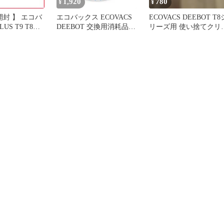
1,920
780
¥
¥
開封 】 エコバ
エコバックス ECOVACS
ECOVACS DEEBOT T8
US T9 T8フ
DEEBOT 交換用消耗品
リーズ用 使い捨てクリ
用 使い捨てク
モップセット (T8/N8+
ニングモップ
モップ
(使い捨て)25枚入り D-
1 PLUS
MM25-2027
OZMO
/T8+/T8 AIVI専
-2027 未使用