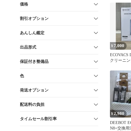
価格
割引オプション
あんしん鑑定
7,000
¥
出品形式
ECOVACS
クリーニン
保証付き整備品
1L×2本
色
発送オプション
配送料の負担
2,980
¥
タイムセール割引率
DEEBOT E
N8+交換