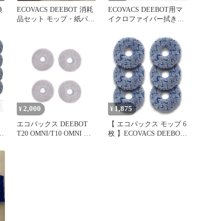
換
ECOVACS DEEBOT 消耗
ECOVACS DEEBOT用マ
品セット モップ・紙パッ
イクロファイバー拭き取
ク・ブラシ
りパッド
2,000
1,875
¥
¥
】
エコバックス DEEBOT
【 エコバックス モップ 6
T20 OMNI/T10 OMNI 対
枚 】ECOVACS DEEBOT
応 繰り返し用モップセッ
T50 シリーズ, X1, X2 シ
パ
ト D-WP04-0012
リーズ, N30 シリーズ,
ッ
T10, T20 シリーズに対応
ッ
モップパッド 交換用 洗
えるモップ マイクロファ
ロ
イバー 強力清掃 吸水性
バ
耐久性 ロボット掃 1