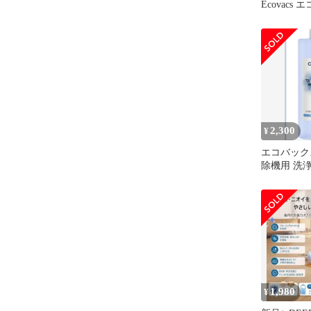
Ecovacs
い捨て ク
プ DEEBOT
PRO/T9 
ロス モッ
2,300
¥
エコバック
除機用 洗浄
対応 床 
1,980
¥