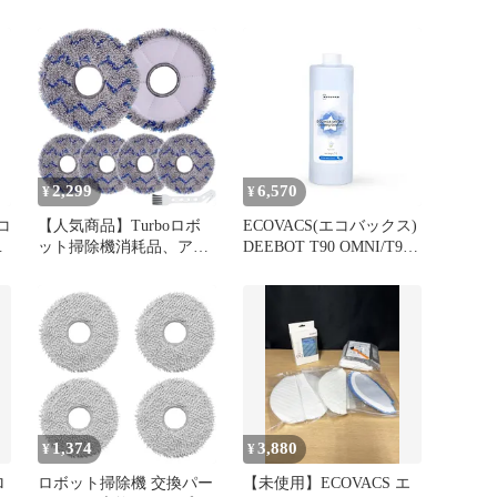
OMNI対応 OMNI/T10
DEEBOT 交換用消耗品ア
T
TURBO/X1 OMNI/X1
クセサリーキット ロボッ
OMNI/T20 OMNI/T30 専
ト掃除機 消耗品
用洗浄剤（1L）
DKT060086
消
OMNI/X5 PRO PRO PRO
mini/N30 OMNI/DEEBOT
OMN
2,299
6,570
¥
¥
コ
【人気商品】Turboロボ
ECOVACS(エコバックス)
菌
ット掃除機消耗品、アク
DEEBOT T90 OMNI/T90
セサリークリーニングク
PRO OMNI/X11
ボ
ロスワイプ洗浄可能で再
OMNICYCLONE/T80
利用可能なクリーニング
OMNI/T50 OMNI/T80S
ブラシ（6個入り） X1
OMNI/T50S OMNI/X8
X1 OMNI/Deebot 対応
PRO OMNI/DEEBOT
ECOVACS(エコバックス
mini/DEEBOTe
用)Deebot
1,374
3,880
¥
¥
ロ
ロボット掃除機 交換パー
【未使用】ECOVACS エ