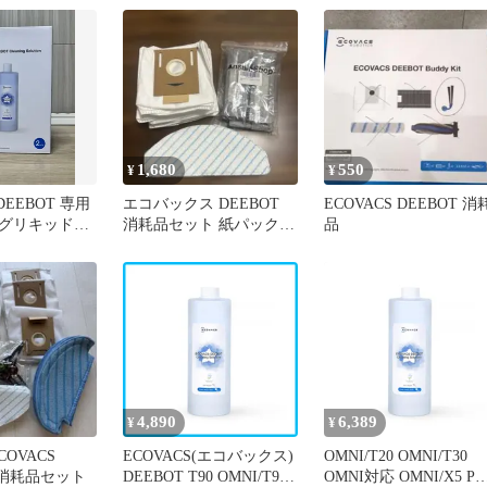
（110ml） D-SO01-0021
1,680
550
¥
¥
 DEEBOT 専用
エコバックス DEEBOT
ECOVACS DEEBOT 消
グリキッド
消耗品セット 紙パック
品
フィルター モップ
4,890
6,389
¥
¥
COVACS
ECOVACS(エコバックス)
OMNI/T20 OMNI/T30
用消耗品セット
DEEBOT T90 OMNI/T90
OMNI対応 OMNI/X5 PR