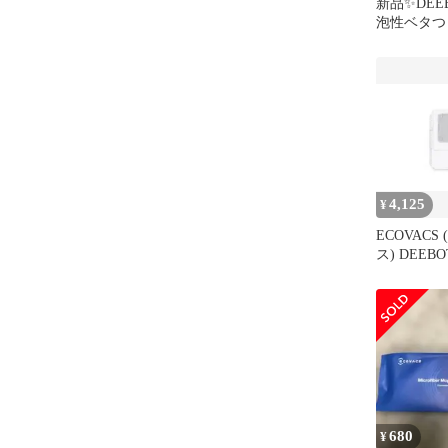
新品✨DEE
泡性ベタつ
ックスロボ
洗浄剤1L
4,125
¥
ECOVACS
ス) DEEBO
DEEBOT m
パック 交
ボット掃除機
枚) 1
680
¥