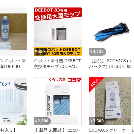
PRO OMNI/X11
PRO クリーナー PRO
OMNICYCLONE/T80
mini/N30 OMNI/DEEBO
OMNI/T50 OMNI/T80S
ロボット掃除機用
OMNI/T50S OMNI/X8
OMNI/X8 OMNI/T50S
PRO OMNI/DEEBOT
OMNI/T80S OMNI/T50 
mini/DEEBOT
耗品 OMNICYCL
550
4,125
¥
¥
ス ロボット掃
ロボット掃除機 DEEBOT
【新品】 ECOVACS (エ
剤 DEEBOT
交換用モップ ECOVACS
バックス) DEEBOT 抗
消耗品低発泡性
エコバックス D-S163 D83
メインブラシ DEEBOT
専用 お掃除ロボットアク
mini2 交換用消耗品 ロ
セサリー
ット掃除機 消耗品（1
枚） 0
2,880
3,500
¥
¥
0枚入り】
【 新品 未開封 】 エコバ
ECOVACS クリーナー 