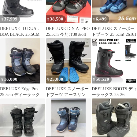
37,999
38,500
6,499
¥
¥
¥
DEELUXE ID DUAL
DEELUXE D.N.A. PRO
DEELUXE スノーボー
BOA BLACK 25.5CM
25.5cm 今だけ30％off
ドブーツ 25.5cm! 26161
16,000
25,000
58,520
¥
¥
¥
DEELUXE Edge Pro
DEELUXE スノーボー
DEELUXE BOOTS ディ
25.5cm ディーラックス
ドブーツ アースリン
ーラックス 25-26
エッジ
26
EDGE PRO CTF カラ
ー:RED SHIFT /エッジ
プロ サーモフィット
2026 DEELUXE日本正
規品 保証書付【サー
モインナー 店舗にて
熱成型無料！】