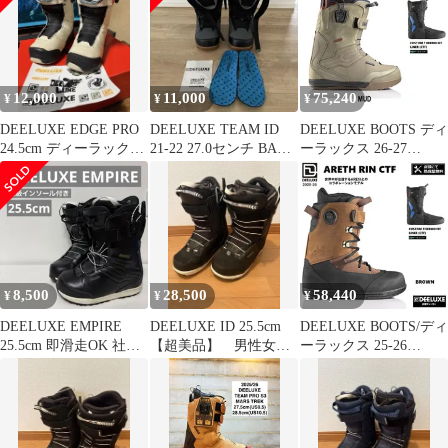
12,000
11,000
75,240
¥
¥
¥
DEELUXE EDGE PRO
DEELUXE TEAM ID
DEELUXE BOOTS ディ
24.5cm ディーラックス
21-22 27.0センチ BANE
ーラックス 26-27
エッジプロ
インソール付
EMPIRE CTF LIMITED
カラー:MUD / エンパイ
ア サーモフィット
2027 DEELUXE日本正
規品 保証書付【店舗
にて熱成型無料！】
【2026年10月より順次
8,500
28,500
58,440
¥
¥
¥
発送予定】
DEELUXE EMPIRE
DEELUXE ID 25.5cm
DEELUXE BOOTS/ディ
25.5cm 即滑走OK 社外
【超美品】 男性女性
ーラックス 25-26
高機能インソール付
兼用
ARETH RIN CTF カラ
ー:BROWN /アースリン
DEELUXE×ARETH
サーモフィット 2026
DEELUXE日本正規