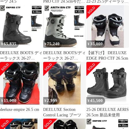
ーツ 24.5
PRO CTF 24.5cm今だけ
22-23 25.5ディーラック
30%off
スエッジプロ
65,835
75,240
35,000
¥
¥
¥
DEELUXE BOOTS ディ
DEELUXE BOOTS/ディ
【値下げ】 DEELUXE
ーラックス 26-27
ーラックス 26-27
EDGE PRO CTF 26.5cm
EMPIRE CTF カラ
ARETH RIN CTF
ー:HOT BLACK / エン
DEELUXE×ARETH
パイア サーモフィッ
2027 DEELUXE日本正
ト 2027 DEELUXE日本
規品 保証書付【サー
正規品 保証書付【店
モインナー 店舗にて
舗にて熱成型無料！】
熱成型無料！】【2026
【2026年10月より順次
年10月より順次発送予
15,000
2,999
45,500
¥
¥
¥
発送予定】
定】
deeluxe empire 26.5 cm
DEELUXE Section
25-26 DEELUXE AERIS
Control Lacing ブーツ
26.5cm 新品未使用