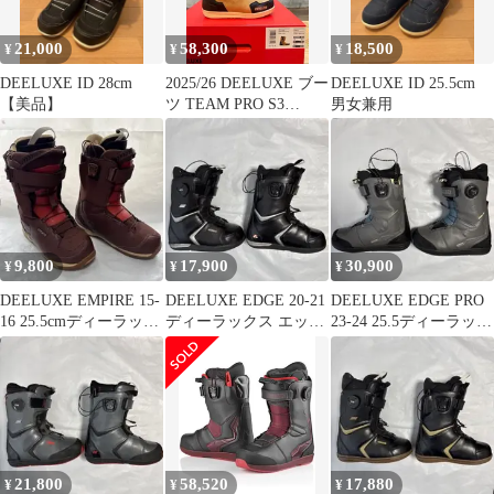
品 保証書付【サーモ
インナー 店舗にて熱
21,000
58,300
18,500
¥
¥
¥
成型無料！】
DEELUXE ID 28cm
2025/26 DEELUXE ブー
DEELUXE ID 25.5cm
【美品】
ツ TEAM PRO S3
男女兼用
MARS TREK 27.5
/28.5cm
9,800
17,900
30,900
¥
¥
¥
DEELUXE EMPIRE 15-
DEELUXE EDGE 20-21
DEELUXE EDGE PRO
16 25.5cmディーラック
ディーラックス エッジ
23-24 25.5ディーラック
ス エンパイア
25.5
ス エッジプロ
21,800
58,520
17,880
¥
¥
¥