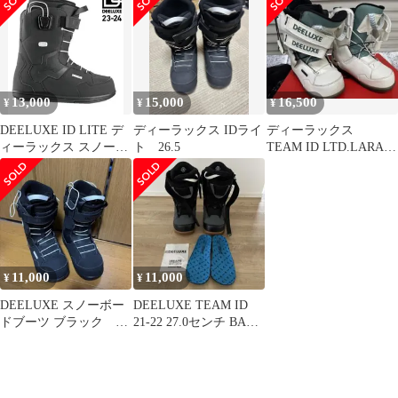
13,000
15,000
16,500
¥
¥
¥
DEELUXE ID LITE デ
ディーラックス IDライ
ディーラックス
ィーラックス スノーボ
ト 26.5
TEAM ID LTD.LARA
ード ブーツ 23cm
23.5センチ 《バート
ン》
11,000
11,000
¥
¥
DEELUXE スノーボー
DEELUXE TEAM ID
ドブーツ ブラック ID
21-22 27.0センチ BANE
lite 23.5cm
インソール付