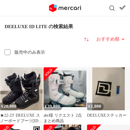
DEELUXE ID LITE の検索結果
並び替え
販売中のみ表示
20,000
39,800
1,000
¥
¥
¥
★22-23' DEELUXE ス
abc様 リクエスト 2点
DEELUXEステッカー
ノーボードブーツ[ID
まとめ商品
LITE ](23)