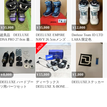
35,000
35,000
12,000
¥
¥
¥
超美品 DEELUXE
DEELUXE EMPIRE
Deeluxe Team ID LTD
DNA PRO 27.0cm 最上
NAVY 26.5cmメンズ ス
LARA 限定色
位モデル グラトリ
ノーボードブーツ
8,000
15,000
1,000
¥
¥
¥
DEELUXE ハードブー
ディーラックス
DEELUXEステッカー
ツ用パーツセット
DEELUXE X-BONE
CARBON スノーボード
ステッ