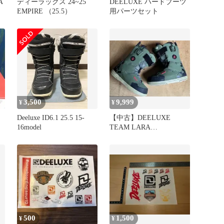
A
ディーラックス 24~25
DEELUXE ハードブーツ
EMPIRE （25.5）
用パーツセット
3,500
9,999
¥
¥
Deeluxe ID6.1 25.5 15-
【中古】DEELUXE
16model
TEAM LARA
24.5cm【No.60】
500
1,500
¥
¥