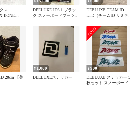
15,000
6,000
¥
¥
クス
DEELUXE ID6.1 ブラッ
DEELUXE TEAM ID
X-BONE
ク スノーボードブーツ
LTD（チームID リミテ
 スノーボード
付属品完備！
ド） 27.5cm
1,000
900
¥
¥
ID 28cm 【美
DEELUXEステッカー
DEELUXE ステッカー 
枚セット スノーボード