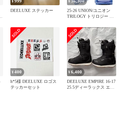
999
36,300
¥
¥
DEELUXE ステッカー
25-26 UNION/ユニオン
ッ
TRILOGY トリロジー レ
ディース ビンディング
バインディング スノーボ
ード 2026
400
6,400
¥
¥
5
h*5様 DEELUXE ロゴス
DEELUXE EMPIRE 16-17
テッカーセット
25.5ディーラックス エン
パイア