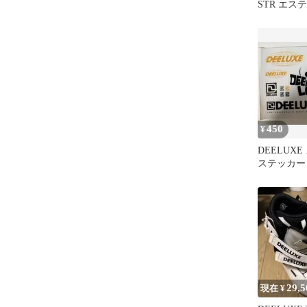
STR エス
ンズ レデ
ィング バ
スノーボード
450
¥
DEELUX
ステッカー
29,5
現在 ¥