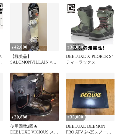
42,000
38,000
¥
¥
ス
【極美品】
DEELUXE X-PLORER S4
SALOMONVILLAIN ×
ディーラックス
DEELUXE ID 4点フルセ
ット
20,888
35,000
¥
¥
使用回数2回★
DEELUXE DEEMON
DEELUXE VICIOUS スノ
PRO ATV 24-25スノーボ