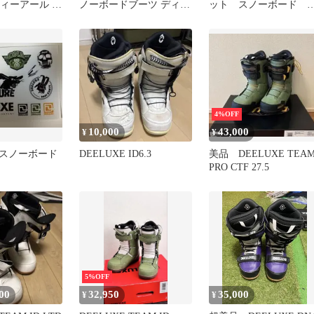
ティーアール メ
ノーボードブーツ ディー
ット スノーボード 
ィース ビンデ
ラックス 27.5
ィーラックス 一部使
インディング
済
 2026
4%OFF
10,000
43,000
¥
¥
E スノーボード
DEELUXE ID6.3
美品 DEELUXE TEA
PRO CTF 27.5
5%OFF
00
32,950
35,000
¥
¥