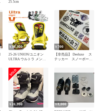
デ
25.5cm
用
36,300
700
¥
¥
M
25-26 UNION/ユニオン
【非売品】 Deeluxe ス
ULTRA ウルトラ メンズ
テッカー スノーボー
レディース ビンディング
ド ステッカーバンダナ
バインディング スノーボ
セット
ード 2026
20,000
8,000
¥
¥