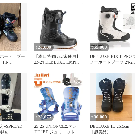
⬛
28,000
55,000
¥
¥
ノーボード ブー
【本日特価ほぼ未使用】
DEELUXE EDGE PRO 
 Hi-
23-24 DEELUXE EMPIRE
ノーボードブーツ 24-25
D OG バンズ
S4 BLACK
CTF 新品
28,875
30,000
¥
¥
⭐︎SPREAD
25-26 UNION/ユニオン
DEELUXE ID 26.5cm
使用4回
JULIET ジュリエット レ
【超美品】