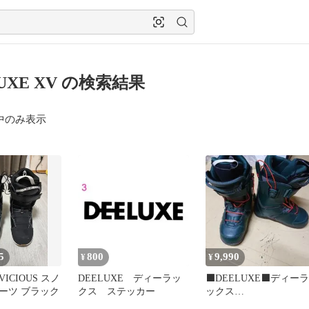
UXE XV の検索結果
中のみ表示
5
800
9,990
¥
¥
VICIOUS スノ
DEELUXE ディーラッ
⬛DEELUXE⬛ディーラ
ーツ ブラック
クス ステッカー
ックス
⬛EDGE⬛24.5⬛BOA⬛