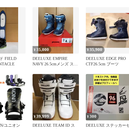
ディース ビンディング
バインディング スノーボ
ード 2026
35,000
35,900
¥
¥
 FIELD
DEELUXE EMPIRE
DEELUXE EDGE PRO
NTACLE
NAVY 26.5cmメンズ スノ
CTF26.5cm ブーツ
ーボードブーツ
39,999
300
¥
¥
ION/ユニオン
DEELUXE TEAM ID ス
DEELUXE ステッカー