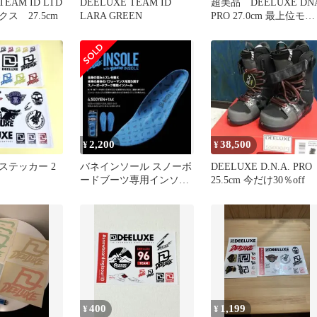
TEAM ID LTD
DEELUXE TEAM ID
超美品 DEELUXE DN
ス 27.5cm
LARA GREEN
PRO 27.0cm 最上位モデ
ル グラトリ
2,200
38,500
¥
¥
 ステッカー 2
バネインソール スノーボ
DEELUXE D.N.A. PRO
ードブーツ専用インソー
25.5cm 今だけ30％off
ル ディーラックス bane
400
1,199
¥
¥