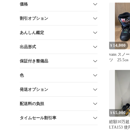
価格
割引オプション
あんしん鑑定
14,000
¥
出品形式
vans ス
ツ 25.5㎝
保証付き整備品
STANDAR
色
発送オプション
配送料の負担
65,000
¥
タイムセール割引率
総額10万超え
LTA153 