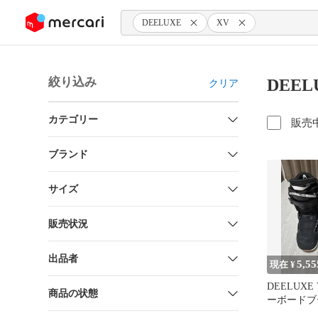
ンツにスキップ
DEELUXE
XV
絞り込み
DEEL
クリア
カテゴリー
販売
ブランド
サイズ
販売状況
出品者
5,55
現在 ¥
DEELUXE 
商品の状態
ーボードブ