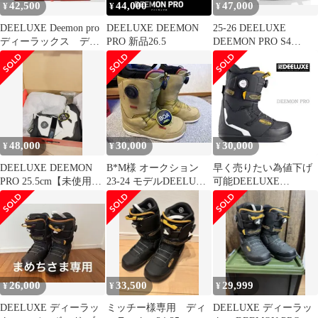
42,500
44,000
47,000
¥
¥
¥
料！【予約商品2026年
10月～納品予定】
DEELUXE Deemon pro
DEELUXE DEEMON
25-26 DEELUXE
ディーラックス ディ
PRO 新品26.5
DEEMON PRO S4
ーモンプロ 未使用
24.5cm 新品未使用
48,000
30,000
30,000
¥
¥
¥
DEELUXE DEEMON
B*M様 オークション
早く売りたい為値下げ
PRO 25.5cm【未使用
23-24 モデルDEELUXE
可能DEELUXE
品】
DEEMON 27.5
DEEMON PRO スノー
ボードブーツ
26,000
33,500
29,999
¥
¥
¥
DEELUXE ディーラッ
ミッチー様専用 ディ
DEELUXE ディーラッ