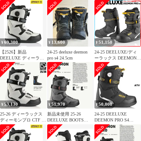
deemon並
ツ 26.5cm
ノーボード ブーツ
DEELUXE DEEMON
PRO S4 BLIZZARD メ
ンズ スノボ 熱成形
2026 日本正規品
69,300
13,600
51,150
¥
¥
¥
【2526】新品
24-25 deeluxe deemon
24-25 DEELUXE/ディ
DEELUXE ディーラッ
pro s4 24.5cm
ーラックス DEEMON
クス スノーボード ブー
PRO s4 ディーモンプロ
ツ STAGE4 ユニセック
メンズ レディース 熱成
ス DEEMON PRO S4 ム
型対応ブーツ デュアル
ラサキスポーツ 25-26
ボア スノーボード 2025
モデル MM A23
型落ち
53,130
51,970
50,000
¥
¥
¥
25-26 ディーラックス
新品未使用 25-26
24-25 DEELUXE
ディーモンプロ CTF ス
DEELUXE BOOTS
DEEMON PRO S4
ノーボード ブーツ
DEEMON PRO S4
26.5cm 新品未使用
DEELUXE DEEMON
MERCURY GREY
PRO CTF BLIZZARD
25.5cm 土日祝発送OK