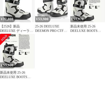
メンズ スノボ 熱成形
11000 ディーラックス
2026 日本正規品
77,000
53,900
51,970
¥
¥
¥
【2526】新品
25-26 DEELUXE
新品未使用 25-26
DEELUXE ディーラッ
DEEMON PRO CTF
DEELUXE BOOTS
クス スノーボード ブー
26.5cm 新品
DEEMON PRO S4
ツ CUSTOM THERMO
BLIZZARD 26.5cm 土日
FIT ユニセックス
祝発送OK 11000 ディー
DEEMON PRO CTF 25-
ラックス
26モデル MM A23
53,900
¥
新品未使用 25-26
DEELUXE BOOTS
DEEMON PRO S4
BLIZZARD 25.5cm 土日
祝発送OK 11000 ディー
ラックス