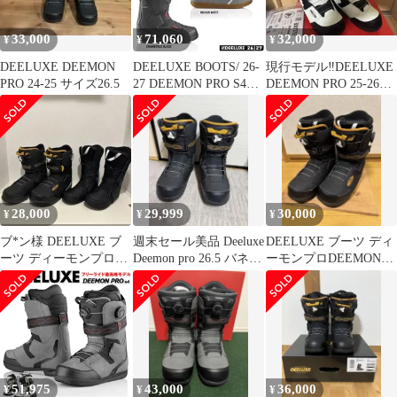
33,000
71,060
32,000
¥
¥
¥
DEELUXE DEEMON
DEELUXE BOOTS/ 26‐
現行モデル‼️DEELUXE
PRO 24-25 サイズ26.5
27 DEEMON PRO S4
DEEMON PRO 25-26モ
サーモフィット ディ
デル 26.5㎝
ーラックス ディーモ
ンプロ 2027 DEELUXE
日本正規品 保証書付
【サーモインナー 店
舗にて熱成型無
料！】 送料無料！
28,000
29,999
30,000
¥
¥
¥
【予約商品2026年10月
～納品予定】
ブ*ン様 DEELUXE ブ
週末セール美品 Deeluxe
DEELUXE ブーツ ディ
ーツ ディーモンプロ
Deemon pro 26.5 バネイ
ーモンプロDEEMON
DEEMON PRO 25.5
ンソール付
PRO 27.5 CTF特価
51,975
43,000
36,000
¥
¥
¥