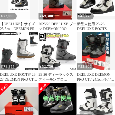
72,000
69,300
45,770
¥
¥
¥
【DEELUXE】サイズ
2025/26 DEELUXE ブー
新品未使用 25-26
25.5㎝ DEEMON PRO
ツ DEEMON PRO
DEELUXE BOOTS
CTF メンズ ディーモン
MERCURY GREY 29.5/
DEEMON PRO
プロ スノボ CTF カス
30.5cm
BLIZZARD 26.5 ディー
タムサーモインナー
ラックス 土日祝発送
SNOWBOARD 2024-
OK 13000
2025冬新作 スノー
ボード ブーツ
78,375
52,750
53,900
¥
¥
¥
DEELUXE BOOTS/ 26‐
25-26 ディーラックス
DEELUXE DEEMON
27 DEEMON PRO CTF
ディーモンプロ
PRO CTF 24.5cm今だけ
サーモフィット デ
DEELUXE DEEMON
30%off
ィーラックス ディー
PRO CTF スノーボード
モンプロ 2027
靴 25-26-BT-DEE ブリ
DEELUXE日本正規
ザード 21.5 22.5 23.5
品 保証書付【サーモ
24.5 25.5 26.5 27.5 28.5
インナー 店舗にて熱
29.5 30.5
成型無料！】 送料無