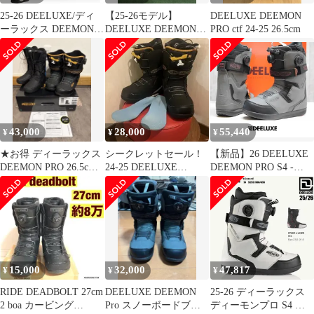
25-26 DEELUXE/ディ
【25-26モデル】
DEELUXE DEEMON
ーラックス DEEMON
DEELUXE DEEMON
PRO ctf 24-25 26.5cm
PRO s4 ディーモンプロ
PRO S4 (29.5)
メンズ レディース 熱成
型対応ブーツ ダブルボ
ア スノーボード 2026
43,000
28,000
55,440
¥
¥
¥
★お得 ディーラックス
シークレットセール！
【新品】26 DEELUXE
DEEMON PRO 26.5cm
24-25 DEELUXE
DEEMON PRO S4 -
インナーCTF新品★
DEEMON PRO 26.5
MERCURY GREY - 26.5
正規品 サーモインナー
スノーボード ブーツ
15,000
32,000
47,817
¥
¥
¥
RIDE DEADBOLT 27cm
DEELUXE DEEMON
25-26 ディーラックス
2 boa カービング
Pro スノーボードブー
ディーモンプロ S4 ス