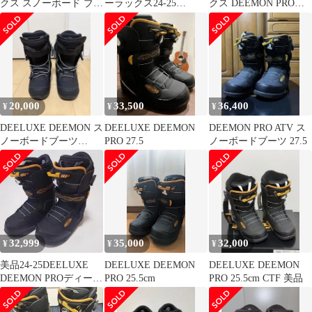
クス スノーボード ブー
ーラックス24-25
クス DEEMON PRO
ツ
DEEMON PRO 28. 5㎝
CTF25.5 美品
20,000
33,500
36,400
¥
¥
¥
DEELUXE DEEMON ス
DEELUXE DEEMON
DEEMON PRO ATV ス
ノーボードブーツ
PRO 27.5
ノーボードブーツ 27.5
26.5cm 21-22モデル
32,999
35,000
32,000
¥
¥
¥
美品24-25DEELUXE
DEELUXE DEEMON
DEELUXE DEEMON
DEEMON PROディーラ
PRO 25.5cm
PRO 25.5cm CTF 美品
ックス デーモンプロ