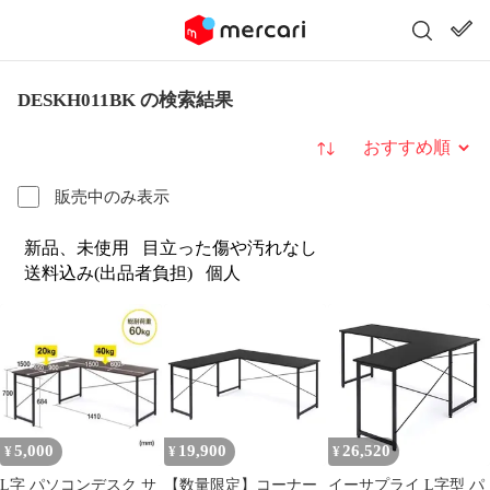
DESKH011BK の検索結果
並び替え
販売中のみ表示
新品、未使用
目立った傷や汚れなし
送料込み(出品者負担)
個人
5,000
19,900
26,520
¥
¥
¥
L字 パソコンデスク サ
【数量限定】コーナー
イーサプライ L字型 パ