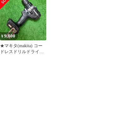
店】
2個付き！ 充電器なし
【中古】【市川行徳
店】
9,800
¥
★マキタ(makita) コー
ドレスドリルドライバ
ー DF002GZB【岩槻
店】