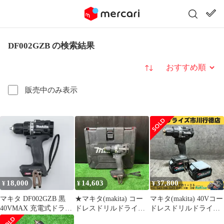
DF002GZB の検索結果
並び替え
販売中のみ表示
18,000
14,603
37,800
¥
¥
¥
マキタ DF002GZB 黒
★マキタ(makita) コー
マキタ(makita) 40Vコー
40VMAX 充電式ドライ
ドレスドリルドライバ
ドレスドリルドライバ
バドリル（本体のみ）
ー DF002GZB【岩槻
ー DF002GZ バッテリ