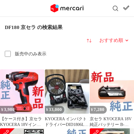
DF180 京セラ の検索結果
並び替え
販売中のみ表示
3,980
33,000
7,280
¥
¥
¥
【ケース付き】京セラ
KYOCERA インパクト
京セラ KYOCERA 18V
KYOCERA 18Vインパ
ドライバーDID1806L5
純正バッテリー B-
クトドライバ BID-1805
ファンセット 付属品
1815LA 電動工具 正規