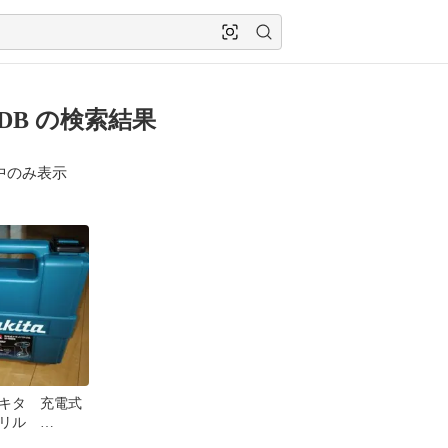
0DB の検索結果
中のみ表示
キタ 充電式
ドリル
B 充電器 バッテ