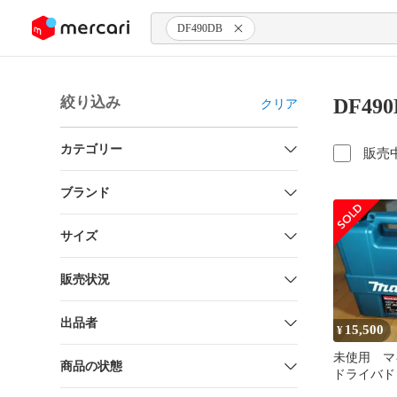
ンツにスキップ
DF490DB
絞り込み
DF49
クリア
カテゴリー
販売
ブランド
サイズ
販売状況
出品者
15,500
¥
未使用 マ
商品の状態
ドライバ
DF490D