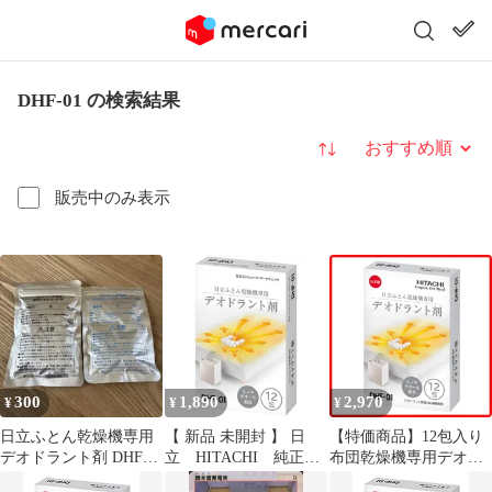
DHF-01 の検索結果
並び替え
販売中のみ表示
300
1,890
2,970
¥
¥
¥
日立ふとん乾燥機専用
【 新品 未開封 】 日
【特価商品】12包入り
デオドラント剤 DHF-
立 HITACHI 純正布
布団乾燥機専用デオド
01 DHF-02
団乾燥機専用デオドラ
ラント剤 アッとドライ