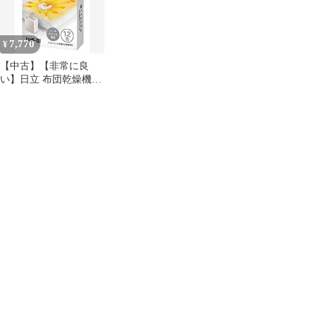
7,770
¥
【中古】【非常に良
い】日立 布団乾燥機ア
クセサリー アッとドラ
イ 布団乾燥機専用デオ
ドラント剤 12包入り
DHF-01 ホワイト
ggw725x