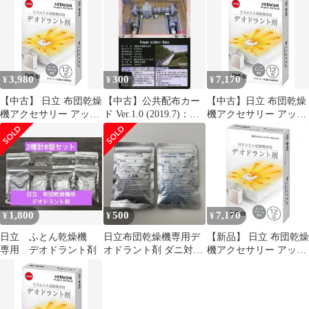
ント剤 (12包) DHF‐01
DHF-01 布団乾燥機ア
未使用 送料無料
クセサリー ホワイト 日
立(HITACHI)
3,980
300
7,170
¥
¥
¥
【中古】 日立 布団乾燥
【中古】公共配布カー
【中古】日立 布団乾燥
機アクセサリー アッと
ド Ver.1.0 (2019.7)：奥
機アクセサリー アッと
ドライ 布団乾燥機専用
木曽発電所
ドライ 布団乾燥機専用
デオドラント剤 12包入
デオドラント剤 12包入
り DHF-01 ホワイト
り DHF-01 ホワイト
ggw725x
1,800
500
7,170
¥
¥
¥
日立 ふとん乾燥機
日立布団乾燥機専用デ
【新品】 日立 布団乾燥
専用 デオドラント剤
オドラント剤 ダニ対策
機アクセサリー アッと
専用天然ハーブデオド
ドライ 布団乾燥機専用
ラント剤
デオドラント剤 HFK-
VH7用 12包入り DHF-1
lok26k6