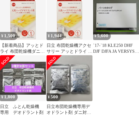
オドラント剤（６包
ドラント剤 6包入り
入） DHF-02 未使用 送
DHF02
料無料
1,500
1,944
5,600
¥
¥
¥
【新着商品】アッとド
日立 布団乾燥機アクセ
`17-`18 KLE250 DHF
ライ 布団乾燥機ダニ対
サリー アッとドライ 布
DJF DJFA JA VERSYS-
策専用天然ハーブデオ
団乾燥機ダニ対策専用
X 250 ヴェルシス
ドラント剤 布団乾燥機
天然ハーブデオドラン
99908-1253-02 カワサキ
アクセサリー 6包入り
ト剤 6包入り DHF-02
パーツリスト パーツカ
日立 DHF-02
タログ 送料無料
1,800
500
¥
¥
日立 ふとん乾燥機
日立布団乾燥機専用デ
専用 デオドラント剤
オドラント剤 ダニ対策
専用天然ハーブデオド
ラント剤