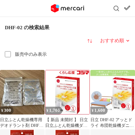
DHF-02 の検索結果
並び替え
販売中のみ表示
300
1,700
1,600
¥
¥
¥
日立ふとん乾燥機専用
【 新品 未開封 】 日立
日立 DHF-02 アッとド
デオドラント剤 DHF-
日立ふとん乾燥機ダニ
ライ 布団乾燥機ダニ対
01 DHF-02
対策専用 天然ハーブデ
策専用天然ハーブデオ