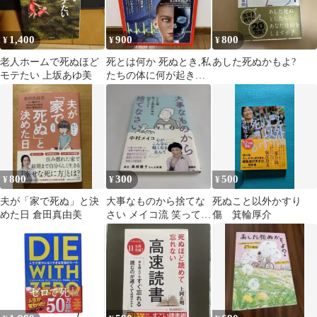
1,400
900
800
¥
¥
¥
老人ホームで死ぬほど
死とは何か 死ぬとき,私
あした死ぬかもよ?
モテたい 上坂あゆ美
たちの体に何が起きて
いるのか
800
300
500
¥
¥
¥
夫が「家で死ぬ」と決
大事なものから捨てな
死ぬこと以外かすり
めた日 倉田真由美
さい メイコ流 笑って死
傷 箕輪厚介
ぬための33のヒント
中村メイコ