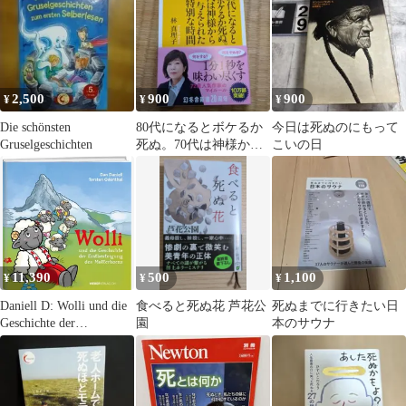
2,500
900
900
¥
¥
¥
Die schönsten
80代になるとボケるか
今日は死ぬのにもって
Gruselgeschichten
死ぬ。70代は神様から
こいの日
与えられた特別な時間
林真理子
11,390
500
1,100
¥
¥
¥
Daniell D: Wolli und die
食べると死ぬ花 芦花公
死ぬまでに行きたい日
Geschichte der
園
本のサウナ
Erstbesteigung