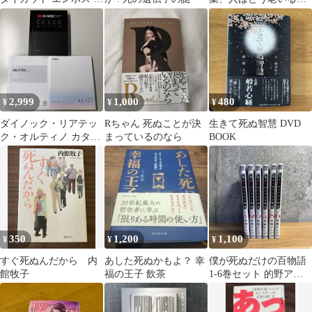
シン
か・どう死ぬのか、生
きるヒントの全3冊
2,999
1,000
480
¥
¥
¥
ダイノック・リアテッ
Rちゃん 死ぬことが決
生きて死ぬ智慧 DVD
ク・オルティノ カタロ
まっているのなら
BOOK
グ 3冊セット
350
1,200
1,100
¥
¥
¥
すぐ死ぬんだから 内
あした死ぬかもよ？ 幸
僕が死ぬだけの百物語
館牧子
福の王子 飲茶
1-6巻セット 的野アン
ジ