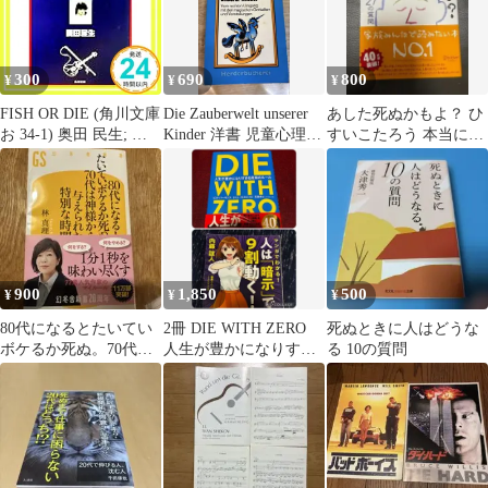
300
690
800
¥
¥
¥
FISH OR DIE (角川文庫
Die Zauberwelt unserer
あした死ぬかもよ？ ひ
お 34-1) 奥田 民生; 渡
Kinder 洋書 児童心理
すいこたろう 本当に大
部 伸_02
独語
事なこと 美品！
900
1,850
500
¥
¥
¥
80代になるとたいてい
2冊 DIE WITH ZERO
死ぬときに人はどうな
ボケるか死ぬ。70代は
人生が豊かになりすぎ
る 10の質問
神様から与えられた特
る究極のルール
別な時間