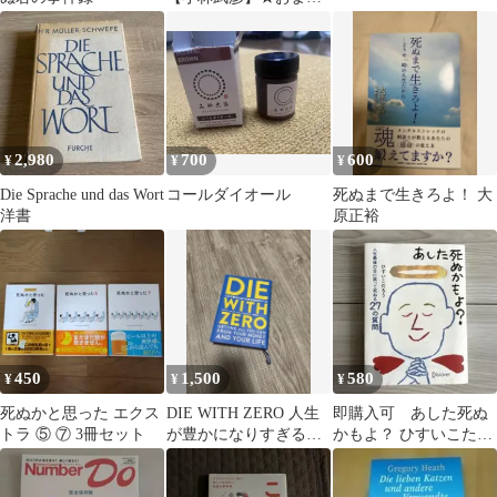
めで100円引き
2,980
700
600
¥
¥
¥
Die Sprache und das Wort
コールダイオール
死ぬまで生きろよ！ 大
洋書
原正裕
450
1,500
580
¥
¥
¥
死ぬかと思った エクス
DIE WITH ZERO 人生
即購入可 あした死ぬ
トラ ⑤ ⑦ 3冊セット
が豊かになりすぎる究
かもよ？ ひすいこたろ
極のルール
う