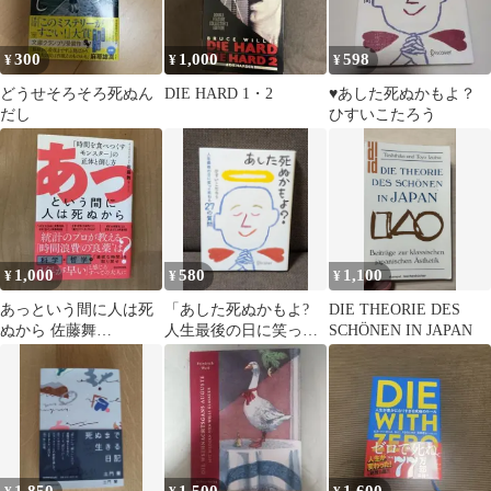
300
1,000
598
¥
¥
¥
どうせそろそろ死ぬん
DIE HARD 1・2
♥あした死ぬかもよ？
だし
ひすいこたろう
1,000
580
1,100
¥
¥
¥
あっという間に人は死
「あした死ぬかもよ?
DIE THEORIE DES
ぬから 佐藤舞
人生最後の日に笑って
SCHÖNEN IN JAPAN
KADOKAWA
死ねる27の質問」ひす
いこうたろう