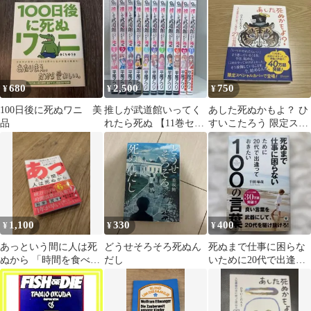
ーキンス
680
2,500
750
¥
¥
¥
100日後に死ぬワニ 美
推しが武道館いってく
あした死ぬかもよ？ ひ
品
れたら死ぬ 【11巻セッ
すいこたろう 限定スペ
ト】
シャルカバー
1,100
330
400
¥
¥
¥
あっという間に人は死
どうせそろそろ死ぬん
死ぬまで仕事に困らな
ぬから 「時間を食べつ
だし
いために20代で出逢っ
くすモンスター」の正
ておきたい100の言葉
体と倒し方