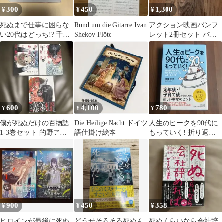
300
450
1,300
¥
¥
¥
死ぬまで仕事に困らな
Rund um die Gitarre Ivan
アクション映画パンフ
い20代はどっち!? 千田
Shekov Flöte
レット2冊セット バッ
琢哉
ドボーイズ ダイ・ハー
ド
600
4,100
780
¥
¥
¥
僕が死ぬだけの百物語
Die Heilige Nacht ドイツ
人生のピークを90代に
1-3巻セット 的野アン
語仕掛け絵本
もっていく! 折り返し
ジ
地点から、「死ぬまで
ハッピーな人生…
900
450
358
¥
¥
¥
ヒロインが最後に死ぬ
どうせそろそろ死ぬん
死ぬくらいなら会社辞