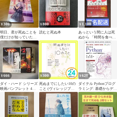
300
800
1,100
¥
¥
¥
明日、君が死ぬことを
読むと死ぬ本
あっという間に人は死
僕だけが知っていた
ぬから 「時間を食べつ
s97
くすモンスター」の正
体と倒し方 佐藤舞
666
300
628
¥
¥
¥
ダイ・ハード シリーズ
死ぬまでにしたい10の
ダイテル Pythonプログ
映画パンフレット 4冊
こと (ヴィレッジブッ
ラミング: 基礎からデー
セット
クス P サ 1-1) 齋藤 薫
タ分析・機械学習まで
_02