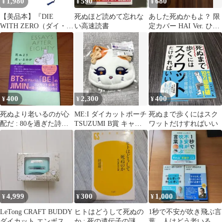
1,980
590
680
¥
¥
¥
【美品本】『DIE
死ぬほど読めて忘れな
あした死ぬかもよ？ 限
WITH ZERO（ダイ・ウ
い高速読書
定カバー HAI Ver. ひす
ィズ・ゼロ)』 ゼロで
いこたろう
死ね。
400
2,300
400
¥
¥
¥
死ぬより老いるのが心
ME:I ダイカットポーチ
死ぬまで歩くにはスク
配だ : 80を過ぎた詩人
TSUZUMI B賞 キャラ
ワットだけすればいい
のエッセイ
クターグッズ 海老原
鼓
4,999
300
1,000
¥
¥
¥
LeTong CRAFT BUDDY
ヒトはどうして死ぬの
1秒で不安が吹き飛ぶ言
ダイカット エンボス マ
か : 死の遺伝子の謎
葉、人はどう老いるの