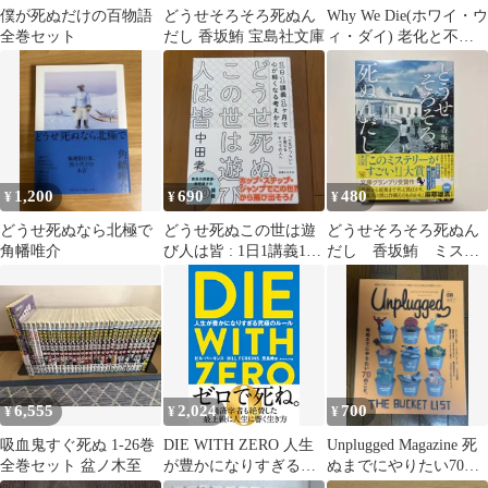
僕が死ぬだけの百物語
どうせそろそろ死ぬん
Why We Die(ホワイ・ウ
全巻セット
だし 香坂鮪 宝島社文庫
ィ・ダイ) 老化と不死
の謎に迫る
1,200
690
480
¥
¥
¥
どうせ死ぬなら北極で
どうせ死ぬこの世は遊
どうせそろそろ死ぬん
角幡唯介
び人は皆 : 1日1講義1ヶ
だし 香坂鮪 ミステ
月で心が軽くなる考え
リー本 新品 初版
かた
6,555
2,024
700
¥
¥
¥
吸血鬼すぐ死ぬ 1-26巻
DIE WITH ZERO 人生
Unplugged Magazine 死
全巻セット 盆ノ木至
が豊かになりすぎる究
ぬまでにやりたい70の
極のルール／ビル・パ
こと