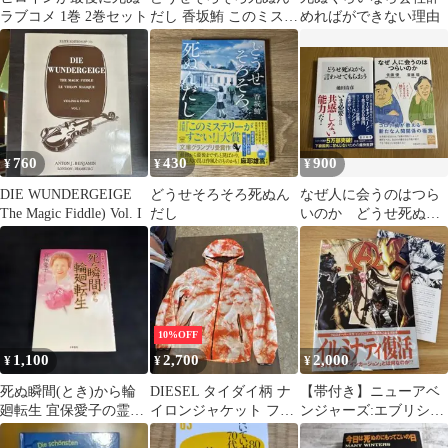
ラブコメ 1巻 2巻セット
だし 香坂鮪 このミス大
めればができない理由
賞
760
430
900
¥
¥
¥
DIE WUNDERGEIGE
どうせそろそろ死ぬん
なぜ人に会うのはつら
The Magic Fiddle) Vol. I
だし
いのか どうせ死ぬか
ら言わせてもらおう
人間関係 メンタル
10%OFF
1,100
2,700
2,000
¥
¥
¥
死ぬ瞬間(とき)から輪
DIESEL タイダイ柄 ナ
【帯付き】ニューアベ
廻転生 宜保愛子の霊界
イロンジャケット フー
ンジャーズ:エブリシン
からのメッセージ
デッド
グ・ダイ 解説書付き