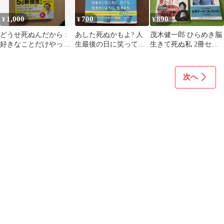
1,000
700
890
¥
¥
¥
どうせ死ぬんだから :
あした死ぬかもよ? 人
茂木健一郎 ひらめき脳
好きなことだけやって
生最後の日に笑って死
生きて死ぬ私 2冊セッ
寿命を使いきる
ねる27の質問:限定カバ
ト
ー せきやよ…
次へ