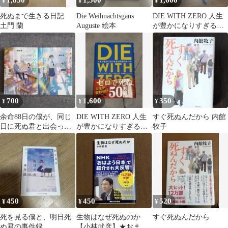
1,850
1,500
1,600
¥
¥
¥
死ぬまで生きる日記
Die Weihnachtsgans
DIE WITH ZERO 人生
土門 蘭
Auguste 絵本
が豊かになりすぎる究
極のルール
700
1,600
350
¥
¥
¥
余命88日の僕が、同じ
DIE WITH ZERO 人生
すぐ死ぬんだから 内館
日に死ぬ君と出会った
が豊かになりすぎる究
牧子
話 森田碧 他 ２冊
極のルール
セット
450
450
520
¥
¥
¥
死を見る僕と、明日死
生物はなぜ死ぬのか
すぐ死ぬんだから
ぬ君の事件録
【小林武彦】★おまと