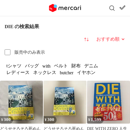
DIE の検索結果
並び替え
販売中のみ表示
tシャツ
バッグ
ベルト
財布
デニム
with
レディース
ネックレス
イヤホン
butcher
300
300
1,599
¥
¥
¥
どうせそろそろ死ぬん
どうせそろそろ死ぬん
DIE WITH ZERO 人生