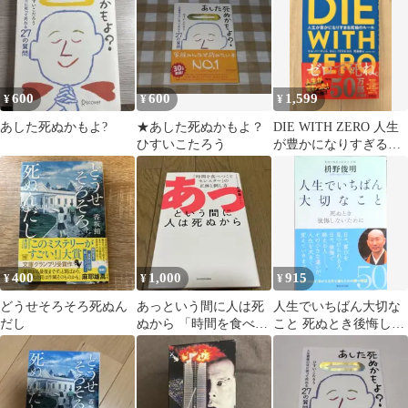
600
600
1,599
¥
¥
¥
あした死ぬかもよ?
★あした死ぬかもよ？
DIE WITH ZERO 人生
ひすいこたろう
が豊かになりすぎる究
極のルール
400
1,000
915
¥
¥
¥
どうせそろそろ死ぬん
あっという間に人は死
人生でいちばん大切な
だし
ぬから 「時間を食べつ
こと 死ぬとき後悔しな
くすモンスター」の正
いために /廣済堂出版/
体と倒し方
枡野俊明（単行本）