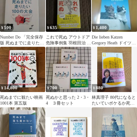
500
635
1,400
¥
¥
¥
Number Do 「完全保存
これで死ぬ アウトドア
Die lieben Katzen
版 死ぬまでに走りたい
危険事例集 羽根田治 山
Gregory Heath ドイツ語
100の大会」
と溪谷社
版
14,800
700
880
¥
¥
¥
死ぬまでに観たい映画
死ぬかと思った 2・3・
林真理子 80代になると
1001本 第五版
4 ３冊セット
たいていボケるか死ぬ
幻冬舎新書