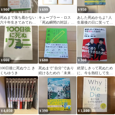
900
699
950
¥
¥
¥
死ぬまで落ち着かない :
キューブラー・ロス
あした死ぬかもよ? 人
六十年生きてみてわか
「死ぬ瞬間の対話」＆
生最後の日に笑って死
った人生のこと
「死ぬ瞬間の子供た
ねる27の質問:限定カバ
ち」２冊セット読売新
ー せきやよ…
聞社
666
680
300
¥
¥
¥
100日後に死ぬウニ き
死ぬまで"自分"であり
絶望しきって死ぬため
くちゆうき
続けるための「未来日
に、今を熱狂して生き
記」
ろ
4,050
390
1,100
¥
¥
¥