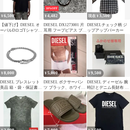
10%OFF
6,500
4,482
3,500
¥
¥
現在 ¥
【値下げ】DIESEL オ
DIESEL DX1273001 片
DIESELチェック柄 ジ
ーバルDロゴTシャツ S
耳用 フープピアス ブラ
ップアップパーカー
サイズ
ック 箱・巾着付き
8,000
5,000
9,500
¥
¥
¥
DIESEL ブレスレット
DIESEL ボクサーパン
DIESEL ディーゼル 腕
美品 箱・袋・保証書付
ツ ブラック、ホワイト
時計とデニム長財布 2
き
3枚セット Lサイズ
点セット