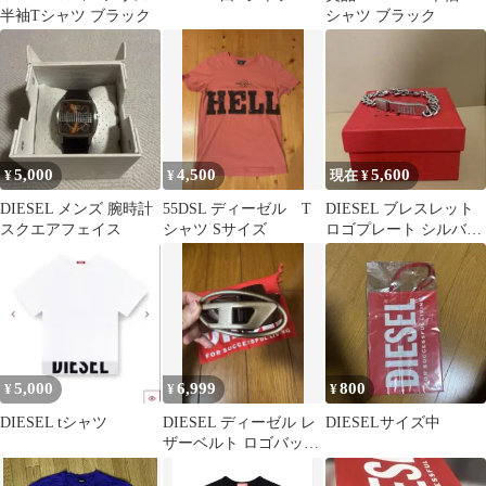
半袖Tシャツ ブラック
シャツ ブラック
5,000
4,500
5,600
¥
¥
現在 ¥
DIESEL メンズ 腕時計
55DSL ディーゼル T
DIESEL ブレスレット
スクエアフェイス
シャツ Sサイズ
ロゴプレート シルバー
カラー
5,000
6,999
800
¥
¥
¥
DIESEL tシャツ
DIESEL ディーゼル レ
DIESELサイズ中
ザーベルト ロゴバック
ル