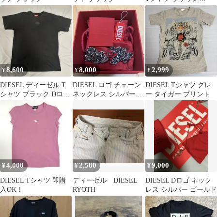
Marchive
8,600
8,000
2,999
¥
¥
¥
DIESEL ディーゼル T
DIESEL ロゴ チェーン
DIESEL Tシャツ グレ
シャツ ブラック Dロゴ
ネックレス シルバー レ
ー タイガー プリント
サイズS
ッド
4,000
2,580
9,000
¥
¥
¥
DIESEL Tシャツ 即購
ディーゼル DIESEL
DIESEL Dロゴ ネック
入OK！
RYOTH
レス シルバー ゴールド