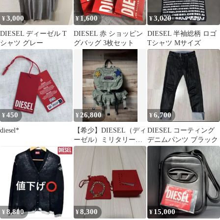
3,000
1,600
3,020
¥
¥
¥
DIESEL ディーゼル T
DIESEL 赤 ショッピン
DIESEL 半袖総柄 ロゴ
シャツ グレー
グバッグ 3枚セット
Tシャツ Mサイズ
450
26,800
6,700
¥
¥
¥
diesel*
【希少】DIESEL（ディ
DIESEL コーティング
ーゼル）ミリタリーリ
デニムパンツ ブラック
ュック 【定価】37000
円
8,800
8,300
15,000
¥
¥
¥