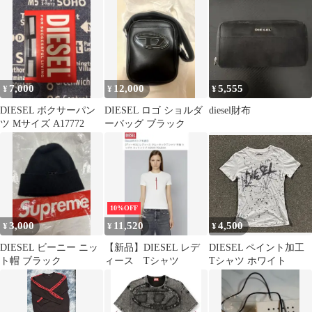
7,000
12,000
5,555
¥
¥
¥
DIESEL ボクサーパン
DIESEL ロゴ ショルダ
diesel財布
ツ Mサイズ A17772
ーバッグ ブラック
10%OFF
3,000
11,520
4,500
¥
¥
¥
DIESEL ビーニー ニッ
【新品】DIESEL レデ
DIESEL ペイント加工
ト帽 ブラック
ィース Tシャツ
Tシャツ ホワイト