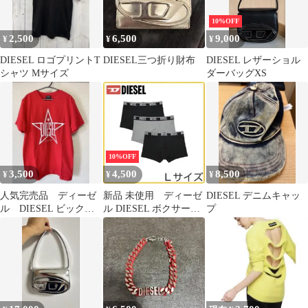
10%OFF
2,500
6,500
9,000
¥
¥
¥
DIESEL ロゴプリントT
DIESEL三つ折り財布
DIESEL レザーショル
シャツ Mサイズ
ダーバッグXS
10%OFF
3,500
4,500
8,500
¥
¥
¥
人気完売品 ディーゼ
新品 未使用 ディーゼ
DIESEL デニムキャッ
ル DIESEL ビックプ
ル DIESEL ボクサーパ
プ
リントデザインTシャ
ンツ 3枚セット Lサイ
ツ
ズ