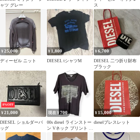
ャツ グレー
ス
25,000
1,800
6,700
¥
¥
¥
ディーゼル ニット
DIESEL tシャツM
DIESEL 二つ折り財布
ブラック
8%OFF
21,000
700
15,000
¥
現在 ¥
¥
DIESEL ショルダーバ
00s diesel ラインストー
dieselブレスレット
ッグ
ン Vネック プリント T
シャツ