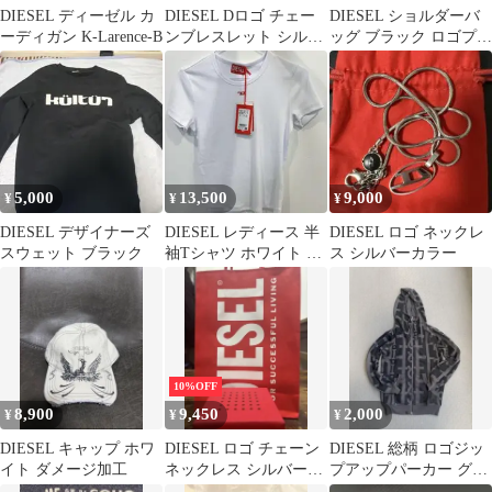
DIESEL ディーゼル カ
DIESEL Dロゴ チェー
DIESEL ショルダーバ
ーディガン K-Larence-B
ンブレスレット シルバ
ッグ ブラック ロゴプレ
ー ゴールド
ート
5,000
13,500
9,000
¥
¥
¥
DIESEL デザイナーズ
DIESEL レディース 半
DIESEL ロゴ ネックレ
スウェット ブラック
袖Tシャツ ホワイト M
ス シルバーカラー
サイズ
10%OFF
8,900
9,450
2,000
¥
¥
¥
DIESEL キャップ ホワ
DIESEL ロゴ チェーン
DIESEL 総柄 ロゴジッ
イト ダメージ加工
ネックレス シルバーカ
プアップパーカー グレ
ラー
ー XS