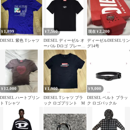
1,899
7,500
2,200
¥
¥
現在 ¥
DIESEL 紫色 Tシャツ
DIESEL ディーゼル オ
ディーゼルDIESELリン
ーバル Dロゴ プレート
グ14号
Tシャツ 半袖
12,000
1,900
9,000
¥
¥
¥
DIESEL ハートプリン
DIESEL Tシャツ ブラ
DIESEL ベルト ブラッ
ト Tシャツ
ック ロゴプリント M
ク ロゴバックル