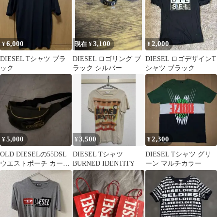
6,000
3,100
2,000
¥
現在 ¥
¥
DIESEL Tシャツ ブラ
DIESEL ロゴリング ブ
DIESEL ロゴデザインT
ック
ラック シルバー
シャツ ブラック
5,000
3,500
2,300
¥
¥
¥
OLD DIESELの55DSL
DIESEL Tシャツ
DIESEL Tシャツ グリ
ウエストポーチ カーキ
BURNED IDENTITY
ーン マルチカラー
ー色