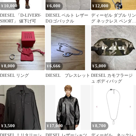
10,000
6,000
12,000
¥
¥
¥
DIESEL 「D-LIVERY-
DIESEL ベルト レザー
ディーゼル ダブル リン
SHORT」 値下げ可
Dロゴバックル
グ ネックレス ペンダン
ト DX1168040
8,000
6,666
5,000
¥
¥
¥
DIESEL リング
DIESEL ブレスレット
DIESEL カモフラージ
ュ ボディバッグ
3,500
17,000
8,700
¥
¥
¥
DIESEL ミリタリーシ
DIESEL レザーシャツ
ディーゼル ネックレ