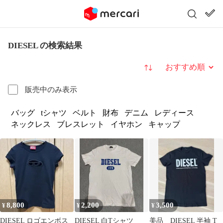
DIESEL の検索結果
並び替え
販売中のみ表示
バッグ
tシャツ
ベルト
財布
デニム
レディース
ネックレス
ブレスレット
イヤホン
キャップ
8,800
2,200
3,500
¥
¥
¥
DIESEL ロゴエンボス
DIESEL 白Tシャツ
美品 DIESEL 半袖 T