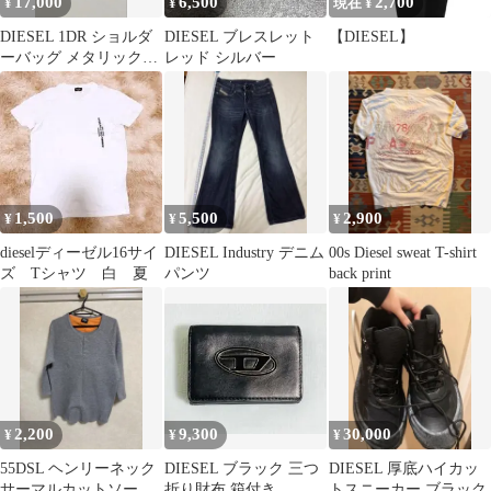
17,000
6,500
2,700
¥
¥
現在 ¥
DIESEL 1DR ショルダ
DIESEL ブレスレット
【DIESEL】
ーバッグ メタリックシ
レッド シルバー
ルバー
1,500
5,500
2,900
¥
¥
¥
dieselディーゼル16サイ
DIESEL Industry デニム
00s Diesel sweat T-shirt
ズ Tシャツ 白 夏
パンツ
back print
2,200
9,300
30,000
¥
¥
¥
55DSL ヘンリーネック
DIESEL ブラック 三つ
DIESEL 厚底ハイカッ
サーマルカットソー
折り財布 箱付き
トスニーカー ブラック