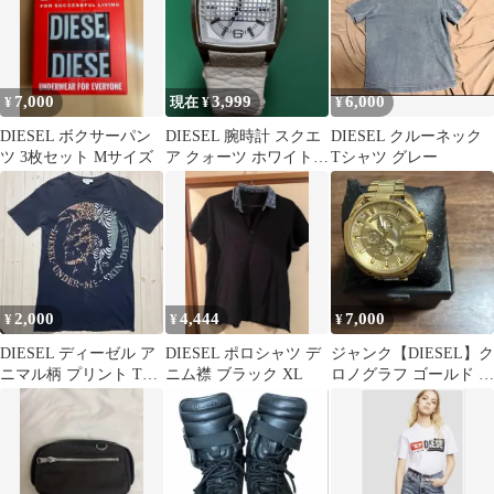
7,000
3,999
6,000
¥
現在 ¥
¥
DIESEL ボクサーパン
DIESEL 腕時計 スクエ
DIESEL クルーネック
ツ 3枚セット Mサイズ
ア クォーツ ホワイト
Tシャツ グレー
レザー（電池交換済）
2,000
4,444
7,000
¥
¥
¥
DIESEL ディーゼル ア
DIESEL ポロシャツ デ
ジャンク【DIESEL】ク
ニマル柄 プリント Tシ
ニム襟 ブラック XL
ロノグラフ ゴールド 腕
ャツ ブラック S
時計