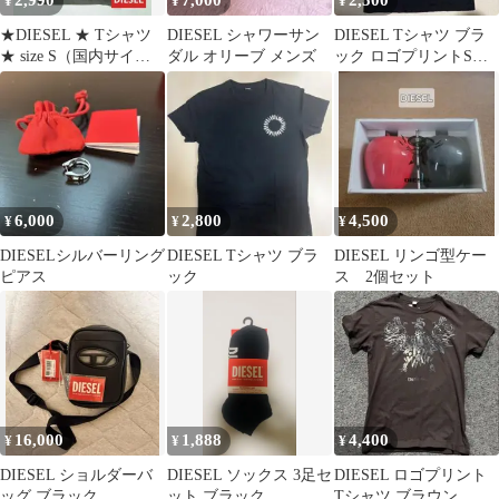
2,990
7,000
2,500
¥
¥
¥
★DIESEL ★ Tシャツ
DIESEL シャワーサン
DIESEL Tシャツ ブラ
★ size S（国内サイズ
ダル オリーブ メンズ
ック ロゴプリントSサ
M）
イズ
6,000
2,800
4,500
¥
¥
¥
DIESELシルバーリング
DIESEL Tシャツ ブラ
DIESEL リンゴ型ケー
ピアス
ック
ス 2個セット
16,000
1,888
4,400
¥
¥
¥
DIESEL ショルダーバ
DIESEL ソックス 3足セ
DIESEL ロゴプリント
ッグ ブラック
ット ブラック
Tシャツ ブラウン