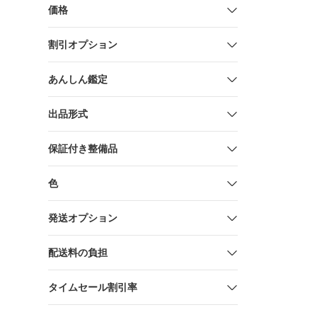
HORIZON 
価格
GREY /
ストリクト
割引オプション
SHADOW 
本正規品
【2026年1
あんしん鑑定
予定】
出品形式
保証付き整備品
色
発送オプション
配送料の負担
タイムセール割引率