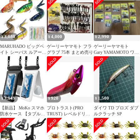
グ オールドルアー
3,080
4,000
2,990
¥
¥
¥
MARUHADO ビッグベ
ゲーリーヤマモト フラ
ゲーリーヤマモト
イト シーバス ルアー 5
グラブ 75本 まとめ売り
Gary YAMAMOTO ワー
本セット シンキングミ
ム セット ゲーリー
ノー 収納ケース付き タ
イラバ バス釣り サワラ
(ナチュラル＆アピー
ル, 10cm 13g)
3,149
920
1,500
¥
¥
¥
【新品】 MoKo スマホ
プロトラスト(PRO
ダイワ TD プロズ ダブ
防水ケース 【タブル収
TRUST) レベルドリフ
ルクラッチ SP
納ケース・防水IP68 認
ター(LEVEL DRIFTER)
証】 黒白2個セット 完
3.5号 PPR ダブルピン
全防水 ビニール製 2台
クレッド 40g 格安 リー
スマホ/クレジットカー
ズナブル エギング エギ