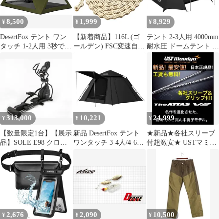
設営 初心者向け UVカ
ット 通気防風防雨 収納
8,500
1,999
8,929
¥
¥
¥
袋付き (グリーン L)
DesertFox テント ワン
【新着商品】116L (ゴ
テント 2-3人用 4000mm
タッチ 1-2人用 3秒で組
ールデン) FSC変速自転
耐水圧 ドームテント 前
み立て・収納 4000mm
車チェーンだ。8速、7
室あり DesertFox キャ
耐水圧 テント キャンプ
速、6速汎用、軽量化中
ンプテント コンパクト
テント コンパクト軽量
空透かし彫りデザイン
軽量 撥水加工素材 二重
撥水加工素材 自立式 二
層構造 4シーズン 簡単
重層構造 4シーズン 簡
設営 超軽量 UVカット
単設営
自立式 通気防風防雨 ツ
ーリングドーム キャン
313,000
10,221
24,999
¥
¥
¥
プテント
【数量限定1台】【展示
新品 DesertFox テント
★新品★各社スリーブ
品】SOLE E98 クロス
ワンタッチ 3-4人/4-6人
付超激安★ USTマミヤ
トレーナー 家庭用【極
用 4000mm耐水圧 テン
ジアッタスV2★ドラコ
美品】
ト 前室あり キャンプテ
ンアッタス
ント コンパクト軽軽量
撥水加工素材 自立式 二
重層構造 4シーズン 簡
単設営 初心者向け UV
カット 通気防風防雨 収
2,676
2,090
10,500
¥
¥
¥
納袋付き (ブラックL