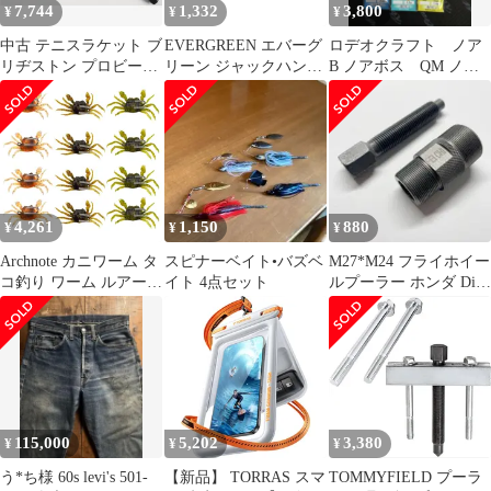
7,744
1,332
3,800
¥
¥
¥
中古 テニスラケット ブ
EVERGREEN エバーグ
ロデオクラフト ノア
リヂストン プロビーム
リーン ジャックハンマ
B ノアボス QM ノアS
V-WR 2.35 2005年モデ
ー1/2oz #48 マットブラ
オオツカオリカラ ゴ
ル (G2) BRIDGESTONE
ック
ッドノーズ
PROBEAM V-WR 2.35
2005 (c26050434c)
4,261
1,150
880
¥
¥
¥
Archnote カニワーム タ
スピナーベイト•バズベ
M27*M24 フライホイー
コ釣り ワーム ルアー
イト 4点セット
ルプーラー ホンダ Dio
タコエギ タコベイト タ
系 モンキー系 カブ
コ チヌ ソフト 疑似餌
12個 セット [マルチカ
ラー4セット(12個入)]
115,000
5,202
3,380
¥
¥
¥
う*ち様 60s levi's 501-
【新品】 TORRAS スマ
TOMMYFIELD プーラ