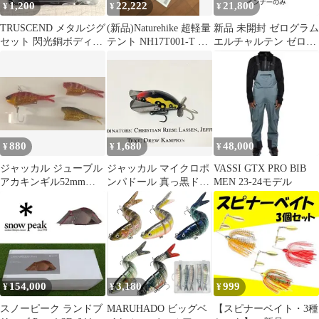
1,200
22,222
21,800
¥
¥
¥
TRUSCEND メタルジグ
(新品)Naturehike 超軽量
新品 未開封 ゼログラム
セット 閃光銅ボディ＆
テント NH17T001-T 2
エルチャルテン ゼロボ
ブレード 淡水・海水両
人用
ーン 1.5P ソリッドイン
用
ナー
880
1,680
48,000
¥
¥
¥
ジャッカル ジューブル
ジャッカル マイクロポ
VASSI GTX PRO BIB
アカキンギル52mm
ンパドール 真っ黒ドク
MEN 23-24モデル
6.4gシンキング人気カ
ガエール
ラー商品
154,000
3,180
999
¥
¥
¥
スノーピーク ランドブ
MARUHADO ビッグベ
【スピナーベイト・3種