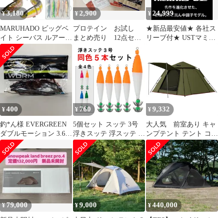
ーリングドーム キャン
3,180
2,900
24,999
¥
¥
¥
プテントe
MARUHADO ビッグベ
プロテイン お試し
★新品最安値★ 各社ス
イト シーバス ルアー 5
まとめ売り 12点セッ
リーブ付★ USTマミヤ
本セット シンキングミ
ト
ジアッタスV2★ドラコ
ノー 収納ケース付き タ
ン日本一406Yの激飛び
イラバ バス釣り サワラ
シャフト！ドラコンア
(ナチュラル＆アピー
ッタス
ル, 13.7cm 27g)
400
760
9,332
¥
¥
¥
釣*ん様 EVERGREEN
5個セット スッテ 3号
大人気 前室あり キャ
ダブルモーション 3.6イ
浮きスッテ 浮スッテ 5g
ンプテント テント コン
ンチ 6個
ドロッパー 漁師 業務用
パクト軽軽量 撥水加工
プロ仕様 漁具 イカスッ
素材 テント 自立式 二
テ 夜光 蛍光 蛍光色 蓄
重層構造 4000mm耐水
光 イカ イカ漁船 イカ
圧 4シーズン 3-4人用
釣り スルメイカ ヤリイ
簡単設営 初心者向け ワ
カ アオリイカ ダブルカ
ンタッチ UVカット 通
ンナ 5グラム ツートン
気防風防雨 DesertFox
79,000
9,000
440,000
¥
¥
¥
浮きスッテ3号
収納袋付き