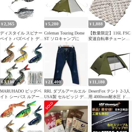
層構造 4シーズン 簡単
閉 5秒設営 UV高遮光
モデル dj-dps70ekb ※
設営 超軽量 UVカット
防風防水 耐水圧
送料無料 （ 沖縄・離島
自立式 通気防風防雨 ツ
3000mm 四面メッシュ
を除く ）
ーリングドーム キャン
超軽量 収納袋付き ドー
2,365
5,280
1,888
¥
¥
¥
プテントｍａ
ムテント 折りたたみ 簡
易 軽量 0b5d33a9
ディスタイル スピナー
Coleman Touring Dome
【数量限定】116L FSC
ベイト バズベイト ディ
ST ソロキャンプに
変速自転車チェーン
ースパイカーコンパク
だ。8速、7速、6速汎
ト 1/4oz DW プロブル
用、軽量化中空透かし
ーストライク
彫りデザイン (シルバ
ー)
3,180
21,400
11,180
¥
¥
¥
MARUHADO ビッグベ
RRL ダブルアールエル
DesertFox テント 2-3人
イト シーバス ルアー 5
USA製 セルビッジ デニ
用 4000mm耐水圧 ドー
本セット シンキングミ
ムパンツ W28 インディ
ムテント 前室あり キャ
ノー 収納ケース付き タ
ゴ
ンプテント コンパクト
イラバ バス釣り サワラ
軽量 撥水加工素材 二重
(ナチュラル, 13.7cm
層構造 4シーズン 簡単
27g)
設営 超軽量 UVカット
自立式 通気防風防雨 ツ