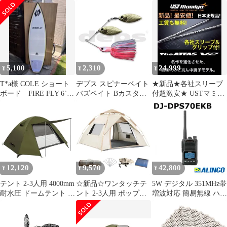
ロッジ型 高さ
室あり DesertFox キャ
車チェーンだ。8速、7
185cm/200cm 4000mm耐
ンプテント コンパクト
速、6速汎用、軽量化中
水圧 前後室あり キャン
軽量 撥水加工素材 二重
空透かし彫りデザイン
プテント 自立式 パーク
層構造 4シーズン 簡単
テント 二重層構造 4シ
設営 超軽量 UVカット
ーズン 初心者向け UV
自立式 通気防風防雨 ツ
カット 通気防風防雨 キ
ーリングドーム キャン
5,100
2,310
24,999
¥
¥
¥
ャンピング アウトドア
プテント (深緑)
お
T*a様 COLE ショート
デプス スピナーベイト
★新品★各社スリーブ
ボード FIRE FLY 6`0
バズベイト Bカスタム
付超激安★ USTマミヤ
FLEX LITE
3/8oz DW #24 バブルガ
ジアッタスV2★ドラコ
ムプロブルー
ンアッタス
12,120
9,570
42,800
¥
¥
¥
テント 2-3人用 4000mm
☆新品☆ワンタッチテ
5W デジタル 351MHz帯
耐水圧 ドームテント 前
ント 2-3人用 ポップア
増波対応 簡易無線 ハン
室あり DesertFox キャ
ップテント テント キャ
ディトランシーバー
ンプテント コンパクト
ンプ アウトドア シルバ
DJ-DPS70EKB（大容量
軽量 撥水加工素材 二重
ーコーティング 自動開
バッテリー） 82ch 増波