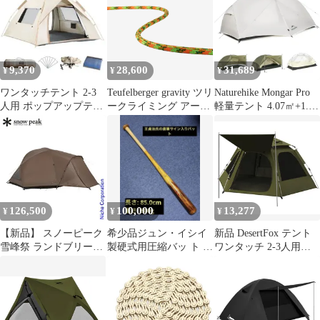
ドロッパー 漁師 業務用
プロ仕様 漁具 イカスッ
テ 夜光 蛍光 蛍光色 蓄
光 イカ イカ漁船 イカ
釣り スルメイカ ダブル
9,370
28,600
31,689
¥
¥
¥
カンナ 5グラム 浮きス
ッテ3号
ワンタッチテント 2-3
Teufelberger gravity ツリ
Naturehike Mongar Pro
人用 ポップアップテン
ークライミング アーボ
軽量テント 4.07㎡+1.27
ト テント キャンプ ア
リスト ツリーケア
㎡ 前室あり 多種使用モ
ウトドha
(coil, Aurora, 35ｍ)
ード 拡張タープ
PU3000mm+ 簡単設営
超軽量 自立式 グランド
シート付き 循環通気 防
雨 安定 日よけ 20Dナイ
ロン 携帯便利 コンパク
126,500
100,000
13,277
¥
¥
¥
ト 3シーズ
【新品】 スノーピーク
希少品ジュン・イシイ
新品 DesertFox テント
雪峰祭 ランドブリーズ
製硬式用圧縮バッ ト 王
ワンタッチ 2-3人用
Pro.air DUO FES-652 限
貞治直筆サインバット
4000mm耐水圧 テント
定品 アウトドア テント
前室あり キャンプテン
キャンプ ドームテント
ト 軽量 コンパクト 撥
ドーム型 1人 2人
水加工素材 自立式 二重
層構造 4シーズン 簡単