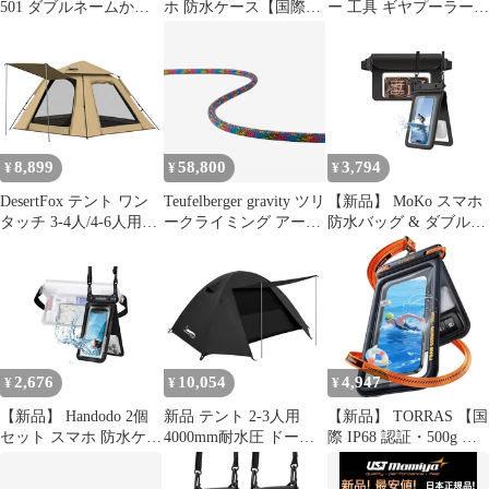
501 ダブルネームか
ホ 防水ケース【国際
ー 工具 ギヤプーラー
BIGE タイプ初
IP68 認証・お風呂小物
ギアプーラー プーリー
収納ポケット・JUBF大
抜き ベアリング (ダブ
会協賛製品】 水に浮く
ル)
ぼうすい ストラップ付
き 首かけ 顔認証 高透
過率画面 夏に不可欠 海
プール 温泉 雨などに
8,899
58,800
3,794
¥
¥
¥
携帯防水ケース 7イン
チ以下スマホ対 0
DesertFox テント ワン
Teufelberger gravity ツリ
【新品】 MoKo スマホ
タッチ 3-4人/4-6人用
ークライミング アーボ
防水バッグ & ダブル収
4000mm耐水圧 テント
リスト ツリーケア
納防水ケース 2点セッ
前室あり キャンプテン
(1spLIFE, Nebula, 60m)
ト 高い密封性 IP68完全
ト コンパクト軽軽量 撥
防水 タッチ操作対応 首
水加工素材 自立式 二重
掛けストラップ付
層構造 4シーズン 簡単
iPhone17/16/15/14/Galax
設営 初心者向け UVカ
yなど7インチ以下のス
ット 通気防風防雨 収納
マホに対応 海水浴/プー
2,676
10,054
4,947
¥
¥
¥
袋付き (カーキ,Large
ル/アウトドア Bla 0
【新品】 Handodo 2個
新品 テント 2-3人用
【新品】 TORRAS 【国
セット スマホ 防水ケー
4000mm耐水圧 ドーム
際 IP68 認証・500g 強
ス(防水ウエストポーチ
テント 前室あり
浮力設計】 小物収納ポ
添付) IPX8認定 携帯用
DesertFox キャンプテン
ケット スマホ 防水ケー