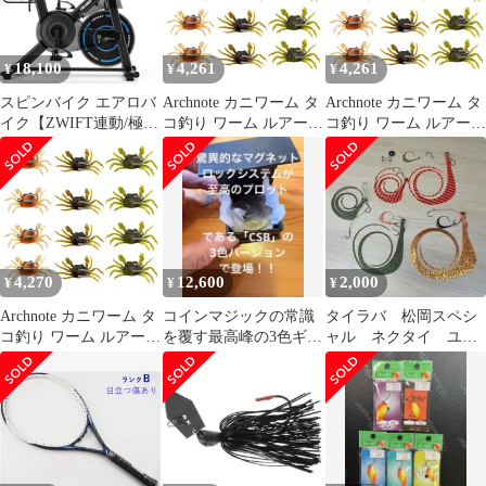
ド/現金/鍵など共に収納
餌木 イカ釣り アオリイ
対応
カ釣り
iPhone16/15/14/13/12/Ga
18,100
4,261
4,261
¥
¥
¥
laxyS25Ultraなど7イン
チ 1
スピンバイク エアロバ
Archnote カニワーム タ
Archnote カニワーム タ
イク【ZWIFT連動/極静
コ釣り ワーム ルアー
コ釣り ワーム ルアー
音】 家庭用
タコエギ タコベイト タ
タコエギ タコベイト タ
コ チヌ ソフト 疑似餌
コ チヌ ソフト 疑似餌
12個 セット [マルチカ
12個 セット [マルチカ
ラー4セット(12個入)]
ラー4セット(12個入)]
4,270
12,600
2,000
¥
¥
¥
Archnote カニワーム タ
コインマジックの常識
タイラバ 松岡スペシ
コ釣り ワーム ルアー
を覆す最高峰の3色ギミ
ャル ネクタイ ユニ
タコエギ タコベイト タ
ック『トリプルTUCト
ット フック付き 鯛
コ チヌ ソフト 疑似餌
リカラー』
ラバ
12個 セット [マルチカ
ラー4セット(12個入)]