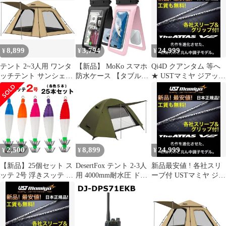
ドライバッグ ダブルパ
ト コンパクト軽量 撥水
ス お風呂 ぼうすい ス
ック設計 水中撮影/お風
加工素材 二重層構造 4
トラップ付き 首かけ 顔
呂/温泉/潜水/雨/海用
シーズン 簡単設営 超軽
認証 高透過率画面 夏に
6.7インチスマホ適用 財
量 UVカット 自立式 通
不可欠 海 プール 温泉
布 適用端末：iPhone 17
気防風防雨 ツーリング
雨などに 携帯防水ケー
8,899
3,794
24,999
¥
¥
¥
16 15 14 1 1
ドーム キャンプテント
ス 7インチ以下スマホ
(黒)
対応 F 0
テント 2~3人用 ワンタ
【新品】 MoKo スマホ
Qi4D クアンタム 等へ
ッチテント サンシェー
防水ケース 【タブル収
★ USTマミヤ ジアッタ
ド 4000mm耐水圧 撥水
納ケース・防水IP68 認
スV2★ドラコンアッタ
加工素材 二重層構造 軽
証】 黒白2個セット 完
ス
量4シーズン 設営簡単
全防水 ビニール製 2台
防風防水 防災用 通気性
スマホ/クレジットカー
収納袋付き 自立式 海水
ド/現金/鍵など共に収納
浴 花見 登山 カット zp
対応
(カーキ)
iPhone17/16/15/14/13/Ga
2,500
8,899
24,999
¥
¥
¥
laxyS25Ultraなど7イン
チ 0
【新品】25個セット ス
DesertFox テント 2-3人
新品最安値 ! 各社スリ
ッテ 2号 浮きスッテ 各
用 4000mm耐水圧 ドー
ーブ付 USTマミヤ ジア
色5本セット 浮スッテ
ムテント 前室あり キャ
ッタスV2★ドラコンア
4g ドロッパー 漁師 業
ンプテント コンパクト
ッタス
務用 プロ仕様 漁具 イ
軽量 撥水加工素材 二重
カスッテ 夜光 蛍光 蛍
層構造 4シーズン 簡単
光色 蓄光 イカ イカ漁
設営 超軽量 UVカット