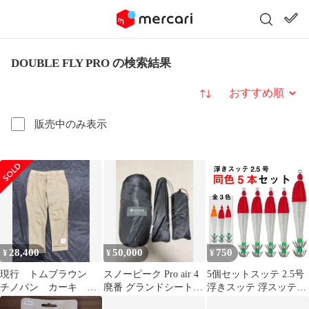
DOUBLE FLY PRO の検索結果
並び替え
販売中のみ表示
28,400
50,000
750
¥
¥
¥
現行 トムブラウン
スノーピーク Pro air 4
5個セットスッテ 2.5号
チノパン カーキ
廃番 グランドシート付
浮きスッテ 浮スッテ
THOMBROWNE 1 ベー
き、ペグなし
4.5g ドロッパー 漁師