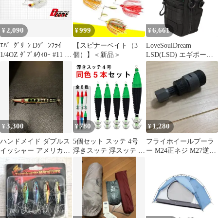
2,090
999
6,661
¥
¥
¥
ｴﾊﾞｰｸﾞﾘｰﾝ Dｿﾞｰﾝﾌﾗｲ
【スピナーベイト（3
LoveSoulDream
1/4OZ ﾀﾞﾌﾞﾙｳｨﾛｰ #11 ｽｰ
個）】＜新品＞
LSD(LSD) エギポーチ
ﾊﾟｰﾁｬｰﾄ(F/R:ﾁｬｰﾄ)
プロダブル #ネオブラ
ック(ブラックロゴ)
3,300
780
1,280
¥
¥
¥
ハンドメイド ダブルス
5個セット スッテ 4号
フライホイールプーラ
イッシャー アメリカ
浮きスッテ 浮スッテ 6g
ー M24正ネジ M27逆ネ
USA
ドロッパー 漁師 業務用
ジ 特殊工具 バイク
プロ仕様 漁具 イカスッ
D25
テ 夜光 蛍光 蛍光色 蓄
光 イカ イカ漁船 イカ
釣り スルメイカ ヤリイ
カ アオリイカ ダブルカ
ンナ 釣り 6グラム