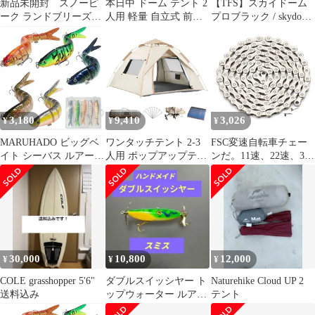
新品未開封 スノーピ
本日中 ドーム テント 2
【TFS】スカイドーム
ーク ランドブリーズ
人用 軽量 自立式 前室
プロブラック / skydome
Pro 4 SD-644 land
付 ダブルウォール
pro black
3,180
9,410
3,026
¥
¥
¥
MARUHADO ビッグベ
ワンタッチテント 2-3
FSC変速自転車チェー
イト シーバス ルアー 5
人用 ポップアップテン
ンだ。11速、22速、33
本セット シンキングミ
ト テント キャンプ ア
速汎用、軽量化中空透
ノー 収納ケース付き タ
ウトドア シルバーコー
かし彫りデザイン 116L
イラバ バス釣り サワラ
ティング 自動開閉 5秒
(シルバー通常タイプ)
(ナチュラル＆アピー
設営 UV高遮光 防風防
ル, 13.4cm 18g)
水 耐水圧3000mm 四面
メッシュ 超軽量 収納袋
付き ドームテント 折り
30,000
10,800
12,000
¥
¥
¥
たたみ 簡易 軽量 防水
ピクニック 防災
COLE grasshopper 5'6"
ダブルスイッシヤー ト
Naturehike Cloud UP 2
送料込み
ップウォーター ルア
テント
ー クライングフロッ