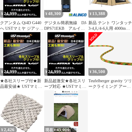
船 イカ釣り スルメイカ
自立式 通気防風防雨 ツ
ヤリイカ アオリイカ ダ
ーリングドーム キャン
24,999
48,300
13,388
¥
¥
¥
ブルカンナ 4グラム 浮
プテント (深緑)
きスッテ2号
クアンタム Qi4D G440
デジタル簡易無線 DJ-
新品 テント ワンタッチ
へ USTマミヤ ジアッタ
DPS71EKB アルイン
3-4人/4-6人用 4000mm
スV2★ドラコンアッタ
コ Bluetooth対応 大
耐水圧 テント 前室あり
ス
容量バッテリー
DesertFox キャンプテン
351MHz帯 増波対応
ト コンパクト軽軽量 撥
登録局(3R) ハンディト
水加工素材 自立式 二重
ランシーバー
層構造 4シーズン 簡単
5W/82ch dj-dps71ekb
設営 初心者向け UVカ
※送料無料 （ 沖縄・離
ット 通気防風防雨 収納
24,999
24,999
36,500
¥
¥
¥
島を除く ）
袋付き (カーキX-
★各社スリーブ付★新
新品超激安★各社スリ
Teufelberger gravity ツリ
品最安値★ USTマミヤ
ーブ対応 ★USTマミヤ
ークライミング アーボ
ジアッタスV2★ドラコ
ジアッタスV2★ドラコ
リスト ツリーケア
ンアッタス
ンアッタス
(coil, Aurora, 45ｍ)
2,426
45,000
¥
現在 ¥