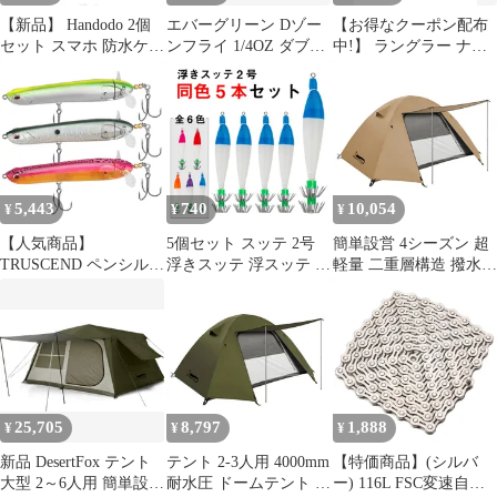
【新品】 Handodo 2個
エバーグリーン Dゾー
【お得なクーポン配布
セット スマホ 防水ケー
ンフライ 1/4OZ ダブル
中!】 ラングラー ナイ
ス(防水ウエストポーチ
ウィロー #27 チャート
ロン ダブルニー ダック
添付) IPX8認定 携帯用
シャッド(F/R:表チャー
パンツ メンズ 32 34 ス
ドライバッグ ダブルパ
トシルバー･裏ホワイ
トレート ワーク キャン
ック設計 水中撮影/お風
ト)
バス ハンティング スト
呂/温泉/潜水/雨/海用
レート ツートン カーキ
6.7インチスマホ適用 財
茶
布 適用端末：iPhone 17
5,443
740
10,054
¥
¥
¥
16 15 14 1 0
【人気商品】
5個セット スッテ 2号
簡単設営 4シーズン 超
TRUSCEND ペンシル
浮きスッテ 浮スッテ 4g
軽量 二重層構造 撥水加
ポッパー ルアー BKK
ドロッパー 漁師 業務用
工素材 UVカット コン
フック トップウォータ
プロ仕様 漁具 イカスッ
パクト軽量 キャンプテ
ー ルアー バス・ウォー
テ 夜光 蛍光 蛍光色 蓄
ント 自立式 前室あり
ルアイ・パイク・ナマ
光 イカ イカ漁船 イカ
通気防風防雨 ドームテ
ズ・マスキー・パーチ
釣り スルメイカ ヤリイ
ント 4000mm耐水圧 ツ
対応 フローティングル
カ アオリイカ ダブルカ
ーリングドーム 2-3人
アー 淡水・海水両用 釣
ンナ 4グラム 浮きスッ
用 テント キャンプテン
25,705
8,797
1,888
¥
¥
¥
りギフト 家族釣りに最
テ2号
ト DesertFox
適
新品 DesertFox テント
テント 2-3人用 4000mm
【特価商品】(シルバ
大型 2～6人用 簡単設営
耐水圧 ドームテント 前
ー) 116L FSC変速自転