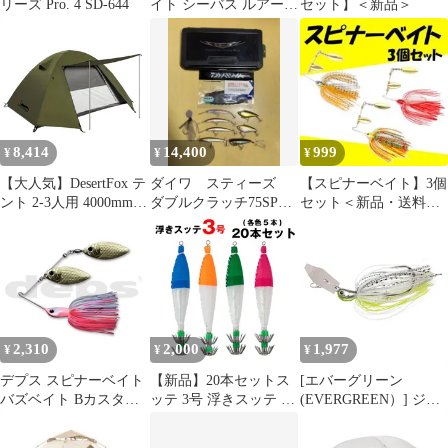
リーズ Pro. 4 SD-644
イト シーバス ルアー 5
セット】＜新品＞
本セット シンキングミ
ノー 収納ケース付き タ
イラバ バス釣り サワラ
(ナチュラル, 10cm 13g)
8,414
14,400
999
¥
¥
¥
【大人気】DesertFox テ
ダイワ スティーズ
【スピナーベイト】3個
ント 2-3人用 4000mm耐
ダブルクラッチ75SP
セット＜新品・送料無
水圧 ドームテント 前室
TDバイブレーション
料＞
あり キャンプテント コ
ガストネード
ンパクト軽量 撥水加工
素材 二重層構造 4シー
ズン 簡単設営 超軽量
UVカット 自立式 通気
防風防雨 ツーリングド
2,310
2,000
1,977
¥
¥
¥
ーム キャンプテント
デプス スピナーベイト
【新品】20本セットス
[エバーグリーン
バズベイト Bカスタム
ッテ 3号 浮きスッテ 各
(EVERGREEN）] ジャ
1/2oz DW #24 バブルガ
色5本セット スッテ 3号
ックハンマー #37 ベリ
ムプロブルー
浮きスッテ 浮スッテ 5g
ーチャート 3/4oz