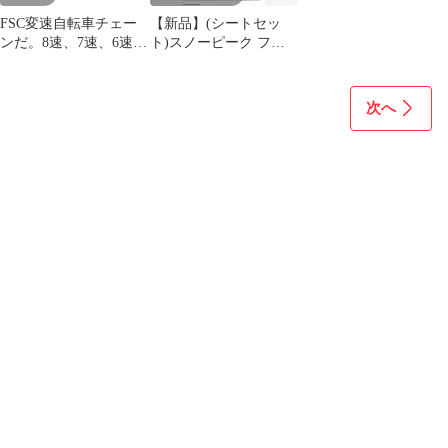
FSC変速自転車チェー
【新品】(シートセッ
ンだ。8速、7速、6速汎
ト)スノーピーク ファ
用、軽量化中空透かし
ル Pro.air 3 グランドシ
彫りデザイン 116L (シ
ート
ルバー)
次へ