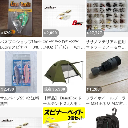
ジュ
業務用 プロ仕様 漁具
イカスッテ 夜光 蛍光
蛍光色 蓄光 イカ イカ
漁船 イカ釣り スルメイ
カ ヤリイカ アオリイカ
ダブルカンナ 4.5グラム
620
2,090
27,777
¥
¥
¥
ツートン 浮きスッテ2.5
号
バスプロショップUncle
ｴﾊﾞｰｸﾞﾘｰﾝ Dｿﾞｰﾝﾌﾗｲ
ササノマテリアル使用
Buck's スピナベ 3/8
1/4OZ ﾀﾞﾌﾞﾙｳｨﾛｰ #24 ｺｯ
マドラーミノー＆ウェ
oz.
ﾄﾝｷｬﾝﾃﾞｨ(F/R:ｼﾙﾊﾞｰ)
ットフライ豪華105点セ
ット
2,499
5,980
1,280
¥
現在 ¥
¥
サムバイブSS ×2 送料
【新品】 DesertFox ド
フライホイールプーラ
無料
ームテント 2-3人用
ー M24正ネジ M27逆ネ
4000mm耐水圧
ジ 特殊工具 バイク
D25