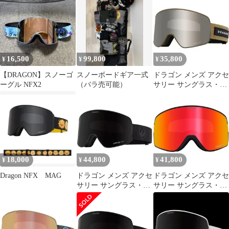
16,500
99,800
35,800
¥
¥
¥
【DRAGON】スノーゴ
スノーボードギア一式
ドラゴン メンズ アクセ
ーグル NFX2
（バラ売可能）
サリー サングラス・ア
イウェア DragonFX2
Goggles
EarthLumalensilver
IonLumalens Amber アン
バー
18,000
44,800
41,800
¥
¥
¥
Dragon NFX MAG
ドラゴン メンズ アクセ
ドラゴン メンズ アクセ
サリー サングラス・ア
サリー サングラス・ア
イウェア DragonFX2
イウェア DragonFX2
Goggles Blake Paul
Goggles Old
25Lumalens
SkoolLumalens Red
MidnightLumalens Violet
IonLumalens Light Rose