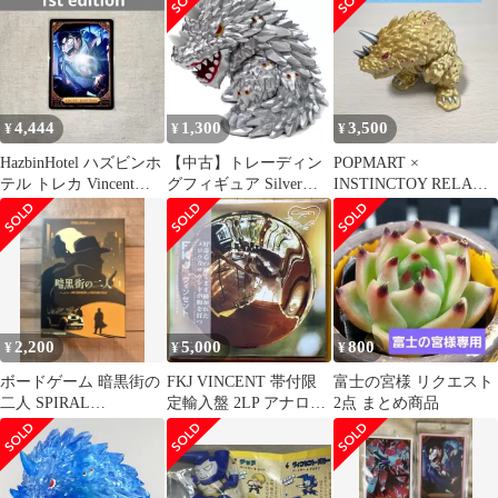
ント
4,444
1,300
3,500
¥
¥
¥
HazbinHotel ハズビンホ
【中古】トレーディン
POPMART ×
テル トレカ Vincent
グフィギュア Silver
INSTINCTOY RELAX
Whittman
Dragon
Golden Dragon
「POPMART×INSTINC
TOY SHOK シリーズ
1」
2,200
5,000
800
¥
¥
¥
ボードゲーム 暗黒街の
FKJ VINCENT 帯付限
富士の宮様 リクエスト
二人 SPIRAL
定輸入盤 2LP アナログ
2点 まとめ商品
EDITIONS
レコード