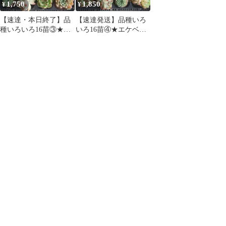
1,750
1,850
¥
¥
【速達・本日終了】品
【速達発送】品種いろ
種いろいろ16苗③★エ
いろ16苗④★エケベリ
ケベリア★多肉植物★
ア★多肉植物★寄せ植
寄せ植え★
え★