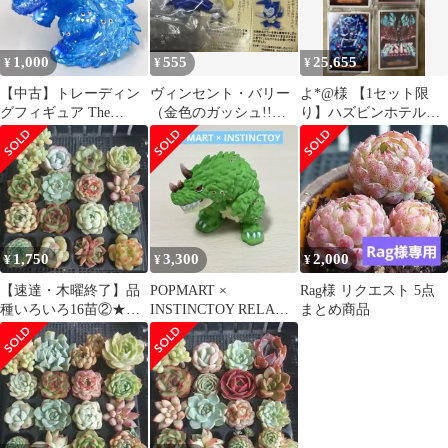
1,000
555
25,655
¥
¥
¥
【中古】トレーディン
ヴィンセント・バリー
よ*@様 【1セット限
グフィギュア The
（金色のガッシュ!!フ
り】ハズビンホテル
Ice(Dragon)
ィギュアコレクション
ヴォックスプロモ&Foil
「POPMART×INSTINC
Vol.3）
セット
TOY SHOK シリーズ
1」
1,750
3,300
2,000
¥
¥
¥
【速達・木曜終了】品
POPMART ×
Rag様 リクエスト 5点
種いろいろ16苗②★エ
INSTINCTOY RELAX
まとめ商品
ケベリア★多肉植物★
Green Dragon
寄せ植え★