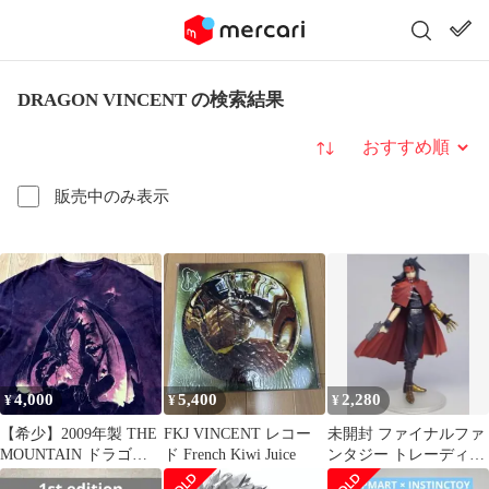
DRAGON VINCENT の検索結果
並び替え
販売中のみ表示
4,000
5,400
2,280
¥
¥
¥
【希少】2009年製 THE
FKJ VINCENT レコー
未開封 ファイナルファ
MOUNTAIN ドラゴン
ド French Kiwi Juice
ンタジー トレーディン
タイダイ T XL
グアーツvol.2 ヴィンセ