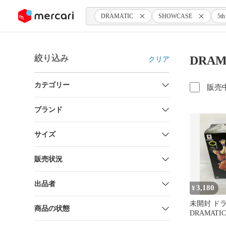
ンツにスキップ
DRAMATIC
SHOWCASE
5th
絞り込み
DRAM
クリア
カテゴリー
販売
ブランド
サイズ
販売状況
出品者
3,180
¥
未開封 ド
商品の状態
DRAMATIC
孫悟空 LF740