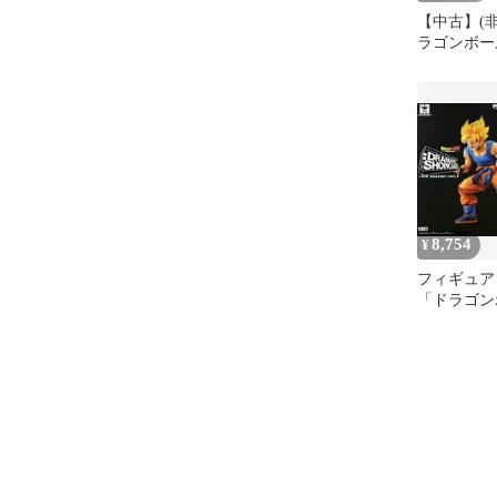
【中古】(
ラゴンボ
DRAMATIC
3rd seaso
ヤ人孫悟空
8,754
¥
フィギュア
「ドラゴン
DRAMATIC
～3rd sea
発送】