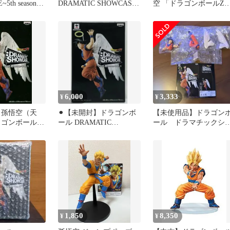
5th season01
DRAMATIC SHOWCASE
空 「ドラゴンボールZ
空
フィギュア
DRAMATIC SHOWCAS
～1st season～ vol.2
6,000
3,333
¥
¥
 孫悟空（天
⚫︎【未開封】ドラゴンボ
【未使用品】ドラゴン
ラゴンボール
ール DRAMATIC
ール ドラマチックシ
TIC
SHOWCASE 5th 悟空
ーケース 孫悟空 天
5th season
使 フィギュア
【10日以内発送】
1,850
8,350
¥
¥