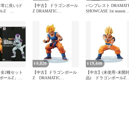
非常に良い)ド
【中古】 ドラゴンボール
バンプレスト DRAMATI
ールZ
Z DRAMATIC
SHOWCASE 1st season
 SHOWCASE
SHOWCASE 1st season
vol.2 孫悟空
n vol.1 【超サイ
vol.2 孫悟空 アニメ フィ
】
ギュア プライズ バンプ
レスト
8,020
19,440
¥
¥
 全2種セット
【中古】ドラゴンボール
【中古】(未使用･未開
ボールZ」
Z DRAMATIC
品) ドラゴンボール
 SHOWCASE
SHOWCASE 3rd season
DRAMATIC SHOWCAS
son～【10日以内
vol.1 【超サイヤ人孫悟
1st season vol.2 孫悟空 
空】 ggw725x
ニメ フィギュア プライ
ズ バンプレスト df5ndr