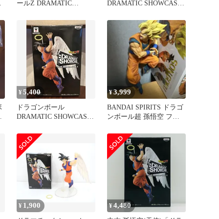
」
ールZ DRAMATIC
DRAMATIC SHOWCASE
E
SHOWCASE ドラマチッ
孫悟空 天使
クショーケース 5th season
vol.1 孫悟空 フィギュア
5,400
3,999
¥
¥
ボ
ドラゴンボール
BANDAI SPIRITS ドラゴ
ョ
DRAMATIC SHOWCASE
ンボール超 孫悟空 フィ
天使悟空 フィギュア
ギュア
1,900
4,480
¥
¥