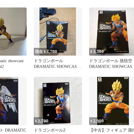
ィギュア
3rd 孫悟空
DRAMATIC SHOWCAS
3,700
3,300
現在 ¥
¥
ic showcase
ドラゴンボール
ドラゴンボール 孫悟空
ol2
DRAMATIC SHOWCASE
DRAMATIC SHOWCAS
孫悟空 フィギュア
3rd vol.1
2,700
2,900
¥
¥
 DRAMATIC
ドラゴンボールZ
【中古】フィギュア 孫