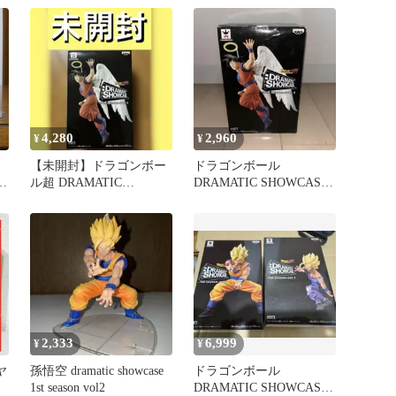
ダ
4,280
2,960
¥
¥
【未開封】ドラゴンボー
ドラゴンボール
E
ル超 DRAMATIC
DRAMATIC SHOWCASE
SHOWCASE 天使 孫悟空
孫悟空
2,333
6,999
¥
¥
ヤ
孫悟空 dramatic showcase
ドラゴンボール
1st season vol2
DRAMATIC SHOWCASE