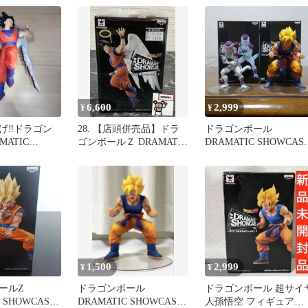
vol.1 孫悟空 プライ
ズ フィギュア バン
イ バンプレスト
（ME28-4666）
6,600
2,999
¥
¥
げ‼️ドラゴン
28. 【店頭併売品】ドラ
ドラゴンボール
MATIC
ゴンボールＺ DRAMATIC
DRAMATIC SHOWCAS
SE 孫悟空天使
SHOWCASE 5th season
フィギュア
vol.1 孫悟空 ※開封品
1,500
2,999
¥
¥
ールZ
ドラゴンボール
ドラゴンボール 超サイ
 SHOWCASE
DRAMATIC SHOWCASE
人孫悟空 フィギュア