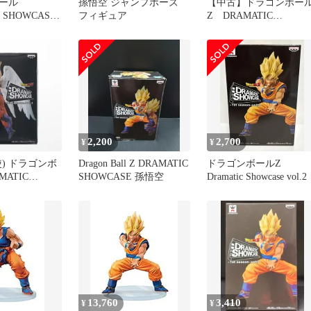
ボール
孫悟空 ジャンプポーズ
【中古】ドラゴンボー
 SHOWCASE
フィギュア
Z DRAMATIC
使
SHOWCASE 1st season
vol.2 孫悟空 アニメ フ
ギュア プライズ バンプ
レスト ggw725x
2,200
2,700
¥
¥
) ドラゴンボ
Dragon Ball Z DRAMATIC
ドラゴンボールZ
MATIC
SHOWCASE 孫悟空
Dramatic Showcase vol.2
E〜5th
ol.1 フィギュア
961) バンプ
13,760
3,410
¥
¥