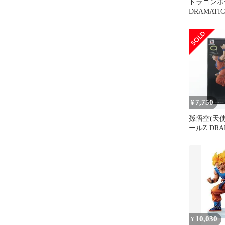
ドラゴン
DRAMATIC
孫悟空 天
7,750
¥
孫悟空(天使
ールZ DRA
SHOWCAS
season〜v
プライズ(36
レスト
10,030
¥