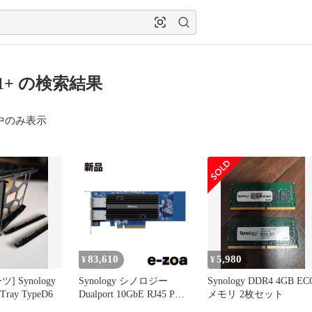
21+ の検索結果
中のみ表示
83,610
5,980
¥
¥
 Synology
Synology シノロジー
Synology DDR4 4GB EC
Tray TypeD6
Dualport 10GbE RJ45 PCIe
メモリ 2枚セット
x8 Ethernet adapter デュア