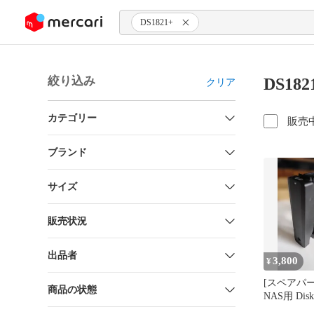
ンツにスキップ
DS1821+
絞り込み
DS18
クリア
カテゴリー
販売
ブランド
サイズ
販売状況
出品者
3,800
¥
[スペアパーツ]
商品の状態
NAS用 Disk