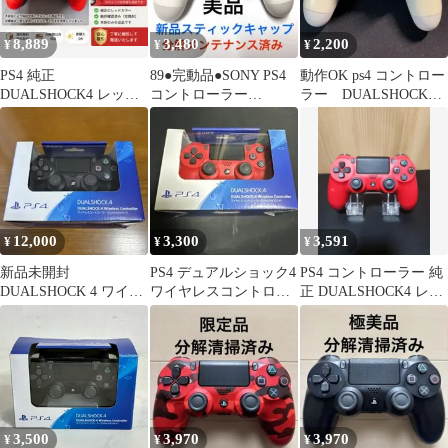
8,889
3,480
2,200
¥
¥
¥
PS4 純正
89●完動品●SONY PS4
動作OK ps4 コントロー
DUALSHOCK4 レッド
コントローラー
ラー DUALSHOCK4
CUH-ZCT2J 新品未使用
DUALSHOCK4 ホワイ
ホワイト
ト
12,000
3,300
3,591
¥
¥
¥
新品未開封
PS4 デュアルショック4
PS4 コントローラー 純
DUALSHOCK 4 ワイヤ
ワイヤレスコントロー
正 DUALSHOCK4 レッ
レスコントローラー Jet
ラ
ド CUH-ZCT2J
Black
3,500
3,970
3,970
¥
¥
¥