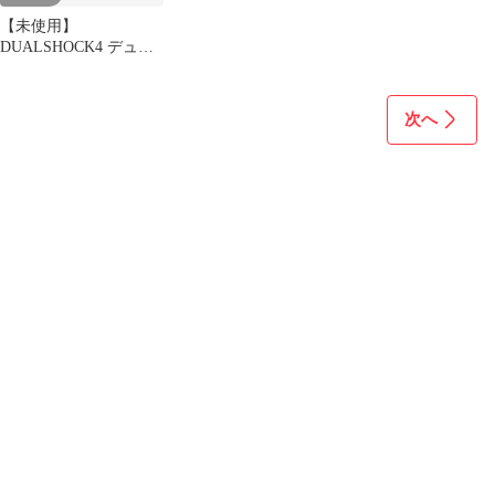
【未使用】
DUALSHOCK4 デュア
ルショック4 ローズゴ
ールド【レアカラー】
次へ