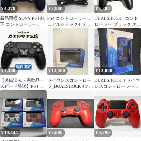
4,270
2,980
5,200
¥
¥
¥
新品同様 SONY PS4 純
PS4 コントローラー デ
DUALSHOCK4 コント
正 コントローラー
ュアルショック4 ブラ
ローラー ブラック ホワ
DUALSHOCK4 ブラッ
ック USB付 動作OK ①
イト CUH-ZCT1J
ク
3,380
12,400
12,000
¥
¥
¥
【整備済み・完動品・
ワイヤレスコントロー
DUALSHOCK 4 ワイヤ
スピード発送】PS4 純
ラ_DUALSHOCK 4ジェ
レスコントローラー
正コントローラー
ットブラックCUH-
Wave Blue 新品
DualShock4 [色：ジェッ
ZCT2J
ト・ブラック][型番:：
CUH-ZCT2J] ◆B14
14,444
2,000
3,299
¥
¥
¥