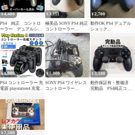
DUALSHOCK4 充電
LED 指示ランプ付き
4,400
3,111
2,700
¥
¥
¥
PS4 純正 コントロ
極美品 SONY PS4 純正
動作OK PS4 デュアル
ーラー デュアルショ
コントローラー
ショック
ック４ TMR ジェッ
DUALSHOCK 4 ブラッ
4DUALSHOCK コント
トブラック
ク
ローラー ブルー
1,980
5,000
3,180
¥
¥
¥
PS4 コントローラー 充
SONY PS4 ワイヤレス
動作保証有・整備済
電器 playstation4 充電
コントローラー
完動品 PS4純正コン
スタンド DS4/PS4
DUALSHOCK 4 2個セ
トローラー ジェット
Pro/PS4 Slim 充電器コ
ット
ブラック
ンセント 充電アダプタ
DUALSHOCK4 1208
ー PS4 コントローラー
充電２台同時充電可能
DUALSHOCK4 充電
LED 指示ランプ付き
7,500
¥