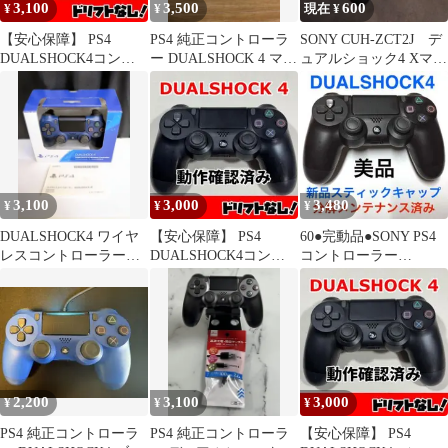
3,100
3,500
600
¥
¥
現在 ¥
【安心保障】 PS4
PS4 純正コントローラ
SONY CUH-ZCT2J デ
DUALSHOCK4コント
ー DUALSHOCK 4 マグ
ュアルショック4 Xマウ
ローラー プレステ4 純
マレッド
ント セット
正458
3,100
3,000
3,480
¥
¥
¥
DUALSHOCK4 ワイヤ
【安心保障】 PS4
60●完動品●SONY PS4
レスコントローラー
DUALSHOCK4コント
コントローラー
CUH-ZCT2J M3014
ローラー プレステ4 純
DUALSHOCK4 ブラッ
正456
ク
2,200
3,100
3,000
¥
¥
¥
PS4 純正コントローラ
PS4 純正コントローラ
【安心保障】 PS4