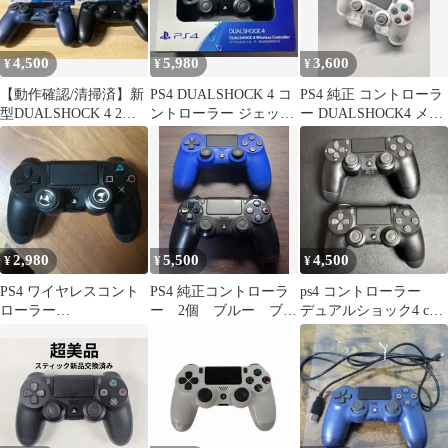
4,500
5,980
3,600
¥
¥
¥
【動作確認/清掃済】新
PS4 DUALSHOCK 4 コ
PS4 純正 コントローラ
型DUALSHOCK 4 2個
ントローラー ジェッ
ー DUALSHOCK4 メタ
セット 外箱・説明書付
ト・ブラック
ルスライム
2,980
5,500
4,500
¥
¥
¥
PS4 ワイヤレスコント
PS4 純正コントローラ
ps4 コントローラー
ローラー
ー 2個 ブルー ブラ
デュアルショック4 cuh-
（DUALSHOCK 4） ジ
ック
zct2j 動作OK 2台
ェット・ブラック