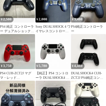
2,500
2,000
3,480
¥
¥
¥
PS4 純正 コントローラ
Sony DUALSHOCK 4 ワ
PS4純正コントローラ
ー デュアルショック4
イヤレスコントローラ
ー
CUH-ZCT2J
ー 本体 ジャンク品
3,750
5,780
4,480
¥
¥
¥
PS4 CUH-ZCT2J マグ
【純正】PS4 コントロ
DUALSHOCK4 CUH-
マ・レッド
ーラ DUALSHOCK4 ホ
ZCT2J PS4純正コント
DUALSHOCK 4 ワイヤ
ワイト CUH-ZCT2J
ローラー 2個
レスコントローラー
4948872414296 純正