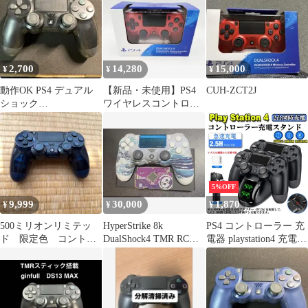
2,700
14,280
15,000
¥
¥
¥
動作OK PS4 デュアル
【新品・未使用】PS4
CUH-ZCT2J
ショック
ワイヤレスコントロー
4DUALSHOCK コント
ラー (DUALSHOCK 4)
ローラー ブラック
5%OFF
9,999
30,000
1,870
¥
¥
¥
500ミリオンリミテッ
HyperStrike 8k
PS4 コントローラー 充
ド 限定色 コント
DualShock4 TMR RCフ
電器 playstation4 充電
SONY PS4 CUH-ZCT2J
ィルター搭載
スタンド DS4/PS4
Pro/PS4 Slim 充電器コ
ンセント 充電アダプタ
ー PS4 コントローラー
充電２台同時充電可能