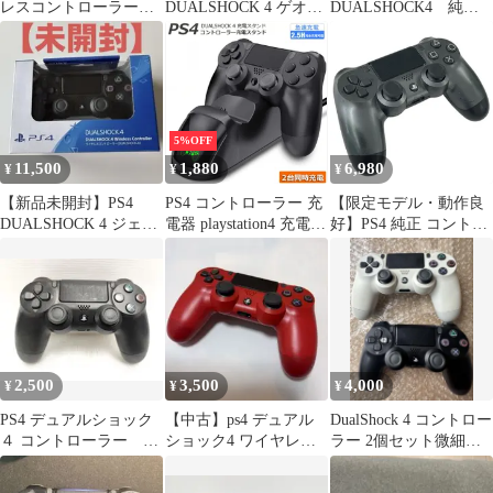
レスコントローラー
DUALSHOCK 4 ゲオ限
DUALSHOCK4 純
CUH-ZCT2J M3015
定 GEO限定
正 コントローラー 2
個セット
5%OFF
11,500
1,880
6,980
¥
¥
¥
【新品未開封】PS4
PS4 コントローラー 充
【限定モデル・動作良
DUALSHOCK 4 ジェッ
電器 playstation4 充電
好】PS4 純正 コントロ
トブラック
スタンド DS4/PS4
ーラー DUALSHOCK4
Pro/PS4 Slim 充電器コ
Days of Play メタリック
ンセント 充電アダプタ
グレー CUH-ZCT2J
ー PS4 コントローラー
充電２台同時充電可能
DUALSHOCK4 充電
LED 指示ランプ付き
2,500
3,500
4,000
¥
¥
¥
PS4 デュアルショック
【中古】ps4 デュアル
DualShock 4 コントロー
４ コントローラー ブ
ショック4 ワイヤレス
ラー 2個セット微細な
ラック 純正 動作〇 B
コントローラーCUH-
ドリフト現象あり
ZCT2J