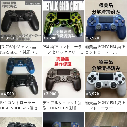
DUALSHOCK4 動作
ローラー【純正】
DUALSHOCK 4 レッド
確認済
1,800
7,280
3,970
¥
¥
¥
[N-7030] ジャンク品
PS4 純正コントローラ
極美品 SONY PS4 純正
PlayStation 4 純正ワイ
ー メタリックグリーン
コントローラー
ヤレスコントローラー
カスタム デュアルショ
DUALSHOCK 4 ネイビ
DUALSHOCK 4 CUH-
ック4
ー
ZCT2J
4,500
3,200
3,970
¥
¥
¥
PS4 コントローラー
デュアルショック4 新
極美品 SONY PS4 純正
DUALSHOCK4 2個セッ
型 CUH-ZCT2J 動作確
コントローラー
ト(ジャンク品)
認済み
DUALSHOCK 4 ホワイ
ト