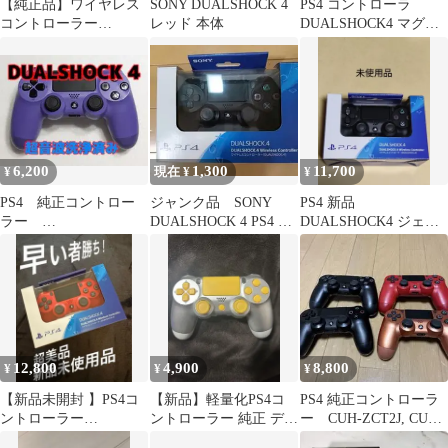
【純正品】ワイヤレス
SONY DUALSHOCK 4
PS4 コントローラ
コントローラー
レッド 本体
DUALSHOCK4 マグマ
DUALSHOCK4 CUH-
レッド CUH-ZCT2J
ZCT2J
6,200
1,300
11,700
¥
現在 ¥
¥
PS4 純正コントロー
ジャンク品 SONY
PS4 新品
ラー
DUALSHOCK 4 PS4 コ
DUALSHOCK4 ジェッ
DUALSHOCK4 エレ
ントローラー 本体
ト・ブラック CUH-
クトリック・パープル
ZCT2J
12,800
4,900
8,800
¥
¥
¥
【新品未開封 】PS4コ
【新品】軽量化PS4コ
PS4 純正コントローラ
ントローラー
ントローラー 純正 デュ
ー CUH-ZCT2J, CUH-
DUALSHOCK 4 マグマ
アルショック4カスタム
ZCT1J