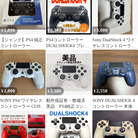
1,890
3,380
3,000
¥
¥
¥
【ジャンク】PS4 純正
PS4コントローラー
Sony DualShock 4 ワイ
コントローラー
DUALSHOCK4 プレイ
ヤレスコントローラー
DUALSHOCK4 CUH-
ステーション4
グレイシャー・ホワイ
ZCT2J
PlayStation4
2,800
3,380
2,550
¥
¥
¥
SONY PS4 ワイヤレス
動作保証有・整備済
SONY DUALSHOCK 4
コントローラー CUH-
美品 PS4純正コント
コントローラー 本体
ZCT2J 本体
ローラー グレイシャ
ーホワイト
DUALSHOCK4 1192