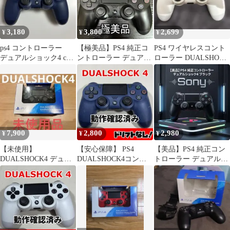
3,180
3,800
2,699
¥
¥
¥
ps4 コントローラー
【極美品】PS4 純正コ
PS4 ワイヤレスコント
デュアルショック4 cuh-
ントローラー デュアル
ローラー DUALSHOCK
zct2j 動作OK
ショック4 ブラック
4 本体
7,900
2,800
2,980
¥
¥
¥
【未使用】
【安心保障】 PS4
【美品】PS4 純正コン
DUALSHOCK4 デュア
DUALSHOCK4コント
トローラー デュアルシ
ルショック4 ジェット
ローラー プレステ4 純
ョック4 ブラック
ブラック
正453