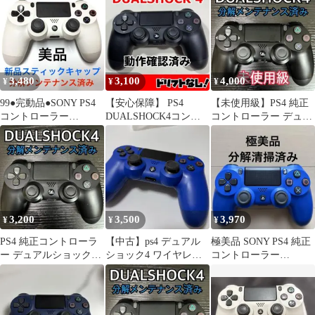
3,480
3,100
4,000
¥
¥
¥
99●完動品●SONY PS4
【安心保障】 PS4
【未使用級】PS4 純正
コントローラー
DUALSHOCK4コント
コントローラー デュア
DUALSHOCK4 ホワイ
ローラー プレステ4 純
ルショック4 ブラック
ト
正457
3,200
3,500
3,970
¥
¥
¥
PS4 純正コントローラ
【中古】ps4 デュアル
極美品 SONY PS4 純正
ー デュアルショック4
ショック4 ワイヤレス
コントローラー
ブラック
コントローラー CUH-
DUALSHOCK 4 ブルー
ZCT2J