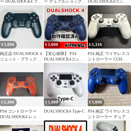
ー DUALSHOCK4 ブル
ー デュアルショック4
DUALSHOCK4コント
ー 動作未確認
グレー
ローラー プレステ4 純
正454
3,880
3,000
5,316
¥
¥
¥
純正品 DUALSHOCK 4
【安心保障】 PS4
PS4 純正 ワイヤレスコ
ジェット・ブラック
DUALSHOCK4コント
ントローラー CUH-
CUH-ZCT2J PS4
ローラー プレステ4 純
ZCT2J ホワイト
正455
2,400
5,000
3,000
¥
¥
¥
PS4 コントローラー
DUALSHOCK4 Type-C
PS4 純正 ワイヤレスコ
DUALSHOCK4 レッド
ントローラー デュアル
CUH-ZCT2J
ショック4 ブルー