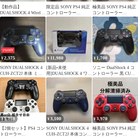
【動作品】
限定品 SONY PS4 純正
極美品 SONY PS4 純正
DUALSHOCK.4 Wireless
コントローラー
コントローラー
Controller CUH-ZCT2J
DUALSHOCK4 レッド
DUALSHOCK 4 ブラッ
Jet Black ワイヤレスコ
カモ
ク
ントローラー 329K
5%OFF
2,375
11,980
1,700
¥
¥
¥
SONY DUALSHOCK 4
[新品•未使
ソニー DualShock 4 コ
CUH-ZCT2J 本体 ミッ
用]DUALSHOCK 4 ワイ
ントローラー 黒 CUH-
ドナイトブルー
ヤレスコントローラ
ZCT2J ジャンク
ー ブラック
5,750
3,100
3,970
¥
¥
¥
【2個セット】PS4 コン
SONY DUALSHOCK 4
極美品 SONY PS4 純正
トローラー
CUH-ZCT2J 本体コント
コントローラー