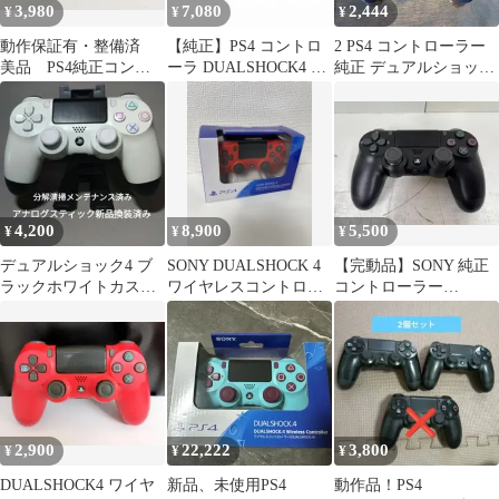
3,980
7,080
2,444
¥
¥
¥
動作保証有・整備済
【純正】PS4 コントロ
2 PS4 コントローラー
美品 PS4純正コント
ーラ DUALSHOCK4 ホ
純正 デュアルショック
ローラー ジェットブ
ワイト CUH-ZCT2J
4 ミッドナイトブルー
ラック
DUALSHOCK4 1195
4,200
8,900
5,500
¥
¥
¥
デュアルショック4 ブ
SONY DUALSHOCK 4
【完動品】SONY 純正
ラックホワイトカスタ
ワイヤレスコントロー
コントローラー
ムコントローラー
ラー マグマ・レッド
DUALSHOCK4 CUH-
ZCT2J
2,900
22,222
3,800
¥
¥
¥
DUALSHOCK4 ワイヤ
新品、未使用PS4
動作品！PS4