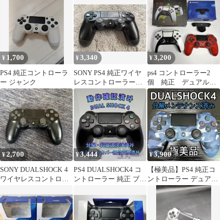
レッド
品 希少
1,700
3,340
3,200
¥
¥
¥
PS4 純正コントローラ
SONY PS4 純正ワイヤ
ps4 コントローラー2
ー ジャンク
レスコントローラー
個 純正 デュアルシ
CUH-ZCT2J
ョク 背面アタッチメン
ト 背面パッド
2,700
3,444
3,900
¥
¥
¥
SONY DUALSHOCK 4
PS4 DUALSHOCK4 コ
【極美品】PS4 純正コ
ワイヤレスコントロー
ントローラー 純正 ブラ
ントローラー デュアル
ラー 本体
ック PS4-G019
ショック4 カモフラブ
ルー