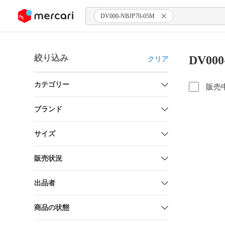
ンツにスキップ
DV000-NBJP70-05M
絞り込み
DV00
クリア
カテゴリー
販売
ブランド
サイズ
販売状況
出品者
商品の状態