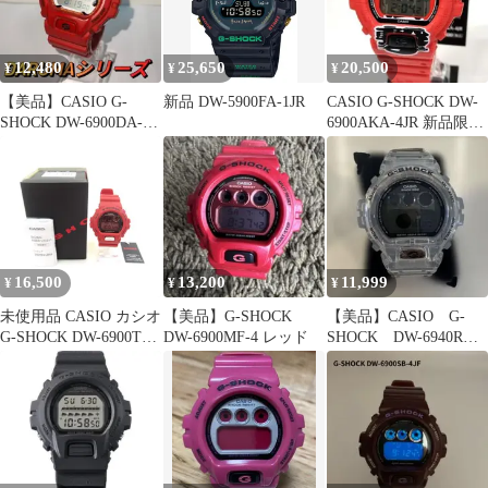
12,480
25,650
20,500
¥
¥
¥
【美品】CASIO G-
新品 DW-5900FA-1JR
CASIO G-SHOCK DW-
SHOCK DW-6900DA-
6900AKA-4JR 新品限定
4JR DARUMA
品！
16,500
13,200
11,999
¥
¥
¥
未使用品 CASIO カシオ
【美品】G-SHOCK
【美品】CASIO G-
G-SHOCK DW-6900TR-
DW-6900MF-4 レッド
SHOCK DW-6940RX
4JR 6900 SERIES ウォ
40周年記念モデル
ッチ 腕時計 ∠UA11537