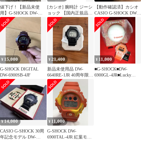
値下げ！【新品未使
[カシオ] 腕時計 ジーシ
【動作確認済】カシオ
用】G-SHOCK DW-
ョック 【国内正規品】
CASIO G-SHOCK DW-
6640RE-1JR 40周年モデ
DW-6940RX-7JR クリア
6900SB-4DR
ル
15,000
21,400
11,000
¥
¥
¥
G-SHOCK DIGITAL
新品未使用品 DW-
■G-SHOCK■DW-
DW-6900SB-4JF
6640RE-1JR 40周年限定
6900GL-4JR■Lucky
モデル G-SHOCK
Drop■Gショック■
14,000
11,000
¥
¥
CASIO G-SHOCK 30周
G-SHOCK DW-
年記念モデル DW-
6900TAL-4JR 紅葉モミ