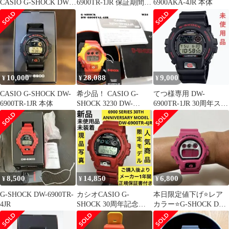
CASIO G-SHOCK DW-
6900TR-1JR 保証期間付
6900AKA-4JR 本体
6900B 本体
き
10,000
28,088
9,000
¥
¥
¥
CASIO G-SHOCK DW-
希少品！ CASIO G-
てつ様専用 DW-
6900TR-1JR 本体
SHOCK 3230 DW-
6900TR-1JR 30周年スペ
6900TAL 紅葉 時計
シャルモデル
8,500
14,850
6,800
¥
¥
¥
G-SHOCK DW-6900TR-
カシオCASIO G-
本日限定値下げ⭐レア
4JR
SHOCK 30周年記念モ
カラー⭐G-SHOCK DW-
デルDW-6900TR-4JR
6900CS-4F