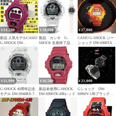
14,500
18,000
27,000
¥
¥
¥
新品 人気モデルCASIO
新品 カシオ G-
CASIO G-SHOCK ジー
G-SHOCK DW-
SHOCK 生産終了品
ショック DW-6900TAL-
6900RCS-4JF
40周年 ＤＷ－６９４
4JR
０ＲＸ－７ＪＲ
11,999
16,500
21,000
¥
¥
¥
G-SHOCK 40周年記念
新品未使用G-SHOCK
Gショック DW-
モデル DW-6940RX-7JR
DW-6900TR-4JRレッド
6900JV-1JRブラックの
限定
み