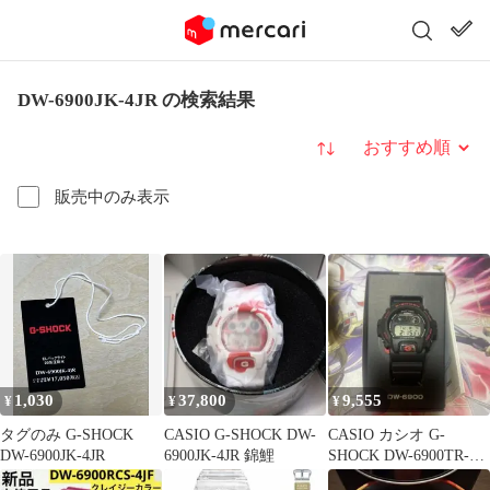
DW-6900JK-4JR の検索結果
並び替え
販売中のみ表示
1,030
37,800
9,555
¥
¥
¥
タグのみ G-SHOCK
CASIO G-SHOCK DW-
CASIO カシオ G-
DW-6900JK-4JR
6900JK-4JR 錦鯉
SHOCK DW-6900TR-
1JR ブラック