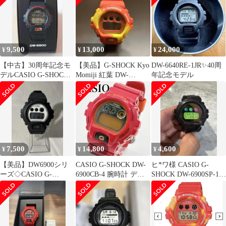
9,500
13,000
24,000
¥
¥
¥
【中古】30周年記念モ
【美品】G-SHOCK Kyo
DW-6640RE-1JR✨️40周
デルCASIO G-SHOCK
Momiji 紅葉 DW-
年記念モデル
DW-6900TR-1JR
6900TAL-4JR
7,500
14,800
4,600
¥
¥
¥
【美品】DW6900シリ
CASIO G-SHOCK DW-
ヒ*ワ様 CASIO G-
ーズ◇CASIO G-
6900CB-4 腕時計 デジ
SHOCK DW-6900SP-1JR
SHOCK DW-6900WD
タル 動作品
デジタル腕時計