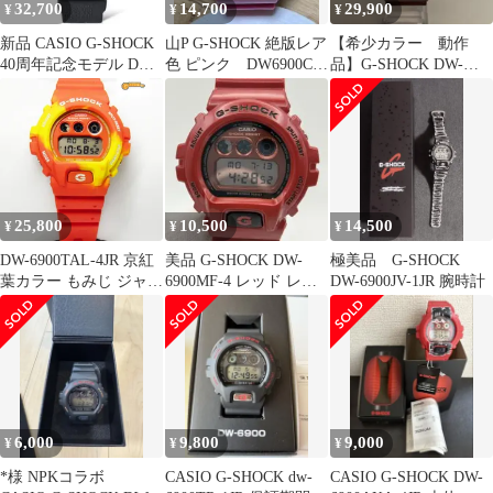
32,700
14,700
29,900
¥
¥
¥
新品 CASIO G-SHOCK
山P G-SHOCK 絶版レア
【希少カラー 動作
40周年記念モデル DW-
色 ピンク DW6900CS-
品】G-SHOCK DW-
6640RE-1JR
4
6900SB-4JF ワインレッ
ド
25,800
10,500
14,500
¥
¥
¥
DW-6900TAL-4JR 京紅
美品 G-SHOCK DW-
極美品 G-SHOCK
葉カラー もみじ ジャパ
6900MF-4 レッド レア
DW-6900JV-1JR 腕時計
ンカルチャー Made in
カシオ クレイジー
Japan CASIO(カシオ)G-
SHOCK(ジーショッ
ク)Gショック【未使用
品】
6,000
9,800
9,000
¥
¥
¥
‪*‬様 NPKコラボ
CASIO G-SHOCK dw-
CASIO G-SHOCK DW-