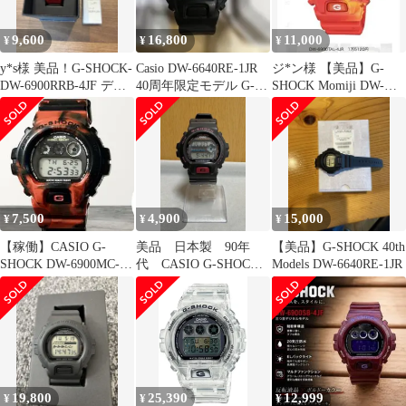
9,600
16,800
11,000
¥
¥
¥
y*s様 美品！G-SHOCK-
Casio DW-6640RE-1JR
ジ*ン様 【美品】G-
DW-6900RRB-4JF デジ
40周年限定モデル G-
SHOCK Momiji DW-
タル腕時計
SHOCK
6900TAL-4JR 稼
7,500
4,900
15,000
¥
¥
¥
【稼働】CASIO G-
美品 日本製 90年
【美品】G-SHOCK 40th
SHOCK DW-6900MC-
代 CASIO G-SHOCK
Models DW-6640RE-1JR
4JF
DW-6900BD-4T
19,800
25,390
12,999
¥
¥
¥