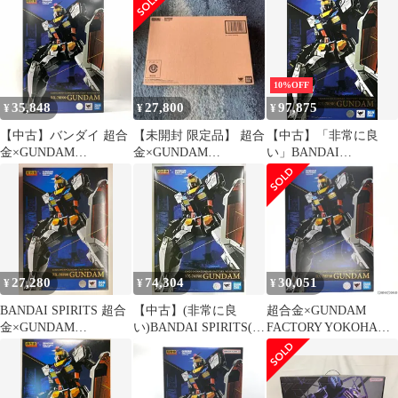
78F0…
78F00
10%OFF
35,848
27,800
97,875
¥
¥
¥
【中古】バンダイ 超合
【未開封 限定品】 超合
【中古】「非常に良
金×GUNDAM
金×GUNDAM
い」BANDAI
FACTORY YOKOHAMA
FACTORY 横浜 RX-
SPIRITS(バンダイ スピ
RX-78F00 GUNDAM 機
78F00
リッツ) 超合金
動戦士ガンダム[10]
×GUNDAM FACTORY
YOKOHAMA RX-78F00
ガンダム
27,280
74,304
30,051
¥
¥
¥
BANDAI SPIRITS 超合
【中古】(非常に良
超合金×GUNDAM
金×GUNDAM
い)BANDAI SPIRITS(バ
FACTORY YOKOHAMA
FACTORY YOKOHAMA
ンダイ スピリッツ) 超
RX-78F00 GUNDAM 機
GUNDAM FACTORY
合金×GUNDAM
動戦士ガンダム 完成ト
YOKOHAMA RX-78F00
FACTORY YOKOHAMA
イ GUNDAM FACTORY
ガンダム 機動戦士ガ
RX-78F00 ガンダム
YOKOHAMA&プレミ