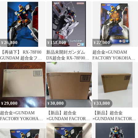
RX-78F00
DX超合金ガンダム
RX78F00限定未開封
26,800
158,000
22,000
¥
¥
¥
【再値下】 RX-78F00
新品未開封ガンダム
超合金×GUNDAM
GUNDAM 超合金フィ
DX超合金 RX-78F00
FACTORY YOKOHAMA
ギュア
GUNDAM
RX-78F00 ガンダム
29,000
30,000
33,000
¥
¥
¥
超合金×GUNDAM
【新品】超合金
【新品】超合金
FACTORY YOKOHAMA
×GUNDAM FACTORY
×GUNDAM FACTORY
RX-78F00
YOKOHAMA RX-78F00
YOKOHAMA RX-78F00