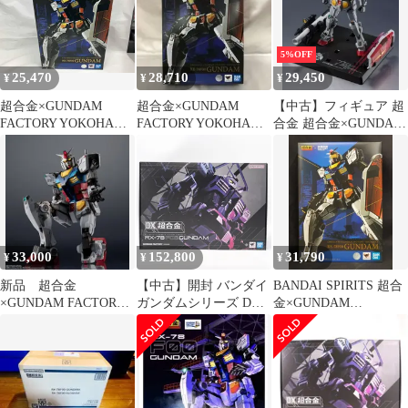
5%OFF
25,470
28,710
29,450
¥
¥
¥
超合金×GUNDAM
超合金×GUNDAM
【中古】フィギュア 超
FACTORY YOKOHAMA
FACTORY YOKOHAMA
合金 超合金×GUNDAM
RX-78F00 GUNDAM 機
RX-78F00
FACTORY YOKOHAMA
動戦士ガンダム
RX-78F00 GUNDAM
「機動戦士ガンダム」
GUNDAM FACTORY
YOKOHAMA＆プレミ
アムバンダイ限定
33,000
152,800
31,790
¥
¥
¥
新品 超合金
【中古】開封 バンダイ
BANDAI SPIRITS 超合
×GUNDAM FACTORY
ガンダムシリーズ DX
金×GUNDAM
YOKOHAMA RX-78F00
超合金 GUNDAM
FACTORY YOKOHAMA
FACTORY YOKOHAMA
GUNDAM FACTORY
RX-78F00
YOKOHAMA RX-78F00
GUNDAM[17]
ガンダム