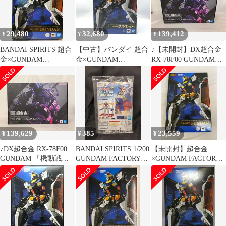
ンダム
アムバンダイ限定 バン
ダイスピリッツ
29,480
32,680
139,412
¥
¥
¥
BANDAI SPIRITS 超合
【中古】バンダイ 超合
♪【未開封】DX超合金
金×GUNDAM
金×GUNDAM
RX-78F00 GUNDAM
FACTORY YOKOHAMA
FACTORY YOKOHAMA
「機動戦士ガンダム」
GUNDAM FACTORY
RX-78F00 GUNDAM 機
GUNDAM FACTORY
YOKOHAMA RX-78F00
動戦士ガンダム[10]
YOKOHAMA限定＊同
ガンダム
梱不可
139,629
385
23,559
¥
¥
¥
♪DX超合金 RX-78F00
BANDAI SPIRITS 1/200
【未開封】超合金
GUNDAM 「機動戦士
GUNDAM FACTORY
×GUNDAM FACTORY
ガンダム」 プレミアム
YOKOHAMA RX-78F00
YOKOHAMA RX-78F00
バンダイ＆GUNDAM
ガンダム
GUNDAM 機動戦士ガ
FACTORY YOKOHAMA
ンダム フィギュア
限定＊同梱不可