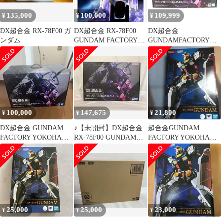
135,000
100,000
109,999
¥
¥
¥
DX超合金 RX-78F00 ガ
DX超合金 RX-78F00
DX超合金
ンダム
GUNDAM FACTORY
GUNDAMFACTORYYO
YOKOHAMA限定
KOHAMARX-
78F00GUNDAM
100,000
147,675
21,800
¥
¥
¥
DX超合金 GUNDAM
♪【未開封】DX超合金
超合金GUNDAM
FACTORY YOKOHAMA
RX-78F00 GUNDAM
FACTORY YOKOHAMA
RX-78F00
「機動戦士ガンダム」
RX-78F00 ガンダム
プレミアムバンダイ＆
GUNDAM FACTORY
YOKOHAMA限定＊同
梱不可
25,000
25,000
23,000
¥
¥
¥