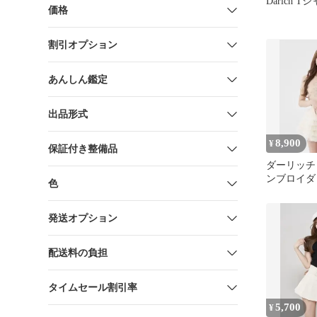
Darich T
価格
割引オプション
あんしん鑑定
出品形式
8,900
¥
保証付き整備品
ダーリッチ D
ンブロイダ
色
ニットトップ
発送オプション
配送料の負担
タイムセール割引率
5,700
¥