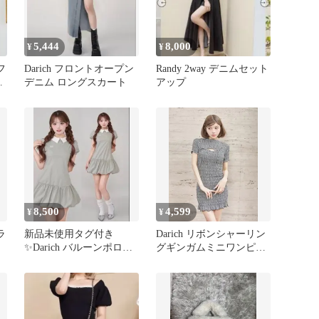
5,444
8,000
¥
¥
フ
Darich フロントオープン
Randy 2way デニムセット
グ
デニム ロングスカート
アップ
8,500
4,599
¥
¥
ラ
新品未使用タグ付き
Darich リボンシャーリン
✨Darich バルーンポロミ
グギンガムミニワンピー
ニワンピース
ス