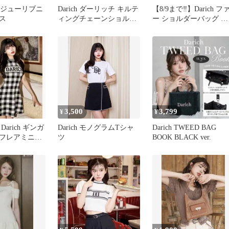
DRビジューリブニ
Darich ダーリッチ キルテ
【8/9まで‼️】Darich フ
ス
ィングチェーンショルダ
ー ショルダーバッグ ブ
ーバッグ ブラック
ラック
3,500
3,799
¥
¥
arich ギンガ
Darich モノグラムTシャ
Darich TWEED BAG
フレアミニワ
ツ
BOOK BLACK ver.