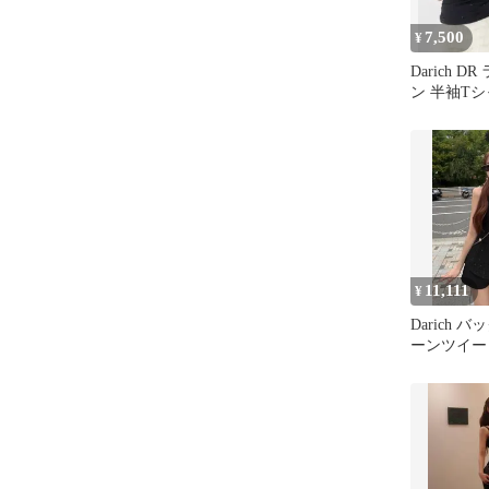
7,500
¥
Darich 
ン 半袖Tシ
ク
11,111
¥
Darich 
ーンツイー