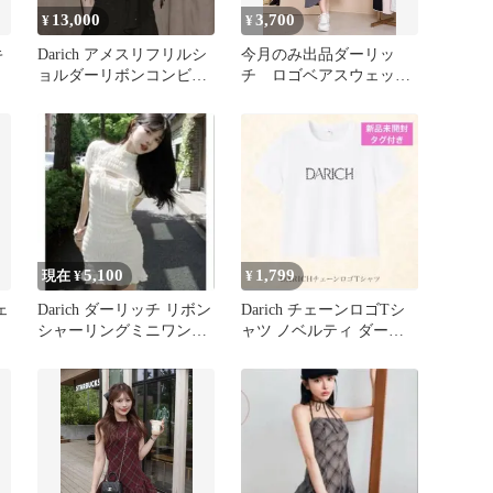
13,000
3,700
¥
¥
キ
Darich アメスリフリルシ
今月のみ出品ダーリッ
ョルダーリボンコンビネ
チ ロゴベアスウェット
ゾン
ワンピースグレー
5,100
1,799
現在 ¥
¥
ェ
Darich ダーリッチ リボン
Darich チェーンロゴTシ
シャーリングミニワンピ
ャツ ノベルティ ダーリ
ース
ッチ