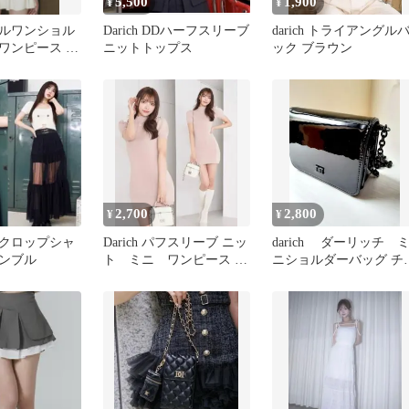
5,500
1,900
¥
¥
ルワンショル
Darich DDハーフスリーブ
darich トライアングル
ワンピース ダ
ニットトップス
ック ブラウン
2,700
2,800
¥
¥
クロップシャ
Darich パフスリーブ ニッ
darich ダーリッチ 
ンブル
ト ミニ ワンピース ピ
ニショルダーバッグ チ
ンクベージュ
ーン ブラック ノベル
ィ