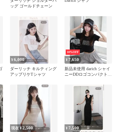
ダーリッチ ショルダーバ
Darich シャツ
ッグ ゴールドチェーン
10%OFF
6,000
7,650
¥
¥
ゴ
ダーリッチ キルティング
新品未使用 darich シャイ
アップリケTシャツ
ニーDDロゴコンパクトT
シャツ’
2,500
7,500
現在 ¥
¥