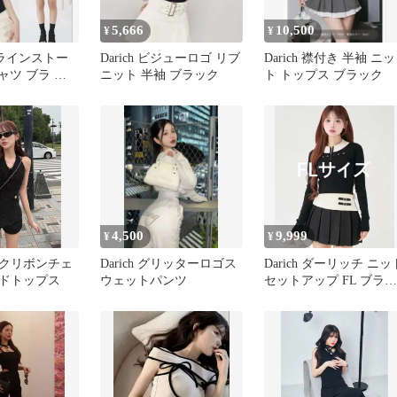
5,666
10,500
¥
¥
DR ラインストー
Darich ビジューロゴ リブ
Darich 襟付き 半袖 ニッ
ャツ ブラ ッ
ニット 半袖 ブラック
ト トップス ブラック
4,500
9,999
¥
¥
バックリボンチェ
Darich グリッターロゴス
Darich ダーリッチ ニッ
ドトップス
ウェットパンツ
セットアップ FL ブラッ
ク