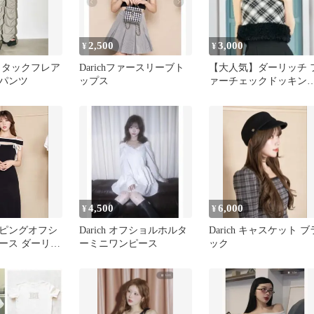
2,500
3,000
¥
¥
 タックフレア
Darichファースリーブト
【大人気】ダーリッチ 
パンツ
ップス
ァーチェックドッキン
トップス ギンガム
4,500
6,000
¥
¥
パイピングオフシ
Darich オフショルホルタ
Darich キャスケット ブ
ース ダーリッ
ーミニワンピース
ック