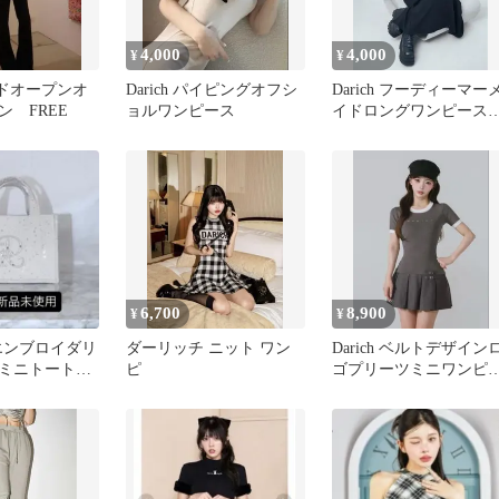
4,000
4,000
¥
¥
サイドオープンオ
Darich パイピングオフシ
Darich フーディーマー
ン FREE
ョルワンピース
イドロングワンピース
FREE
6,700
8,900
¥
¥
DRエンブロイダリ
ダーリッチ ニット ワン
Darich ベルトデザイン
ミニトートバ
ピ
ゴプリーツミニワンピ
ス