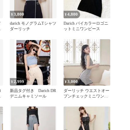
3,800
4,800
¥
¥
メ
darich モノグラムTシャツ
Darich バイカラーロゴニ
ダーリッチ
ットミニワンピース
2,999
3,000
¥
¥
ロ
新品タグ付き Darich DR
ダーリッチ ウエストオー
ー
デニムキャミソール
プンチェックミニワンピ
ース