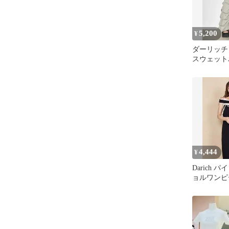
5,200
¥
ダーリッチ
スウェット
4,444
¥
Darich 
ョルワンピ
チ