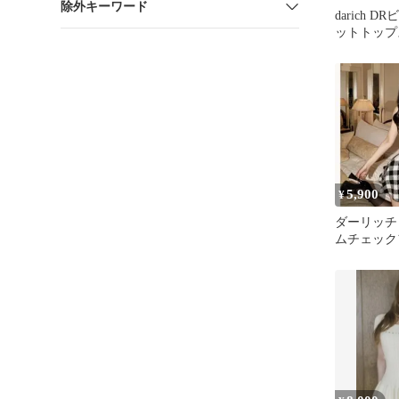
除外キーワード
darich 
ットトップ
5,900
¥
ダーリッチ D
ムチェック
ンピース