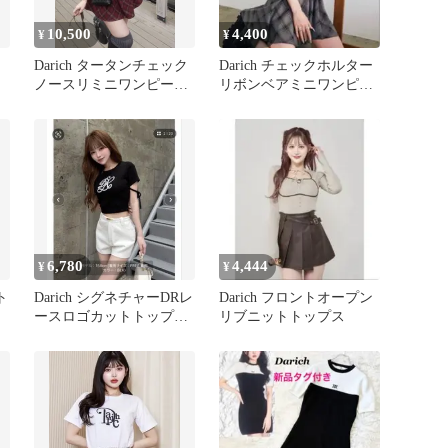
10,500
4,400
¥
¥
Darich タータンチェック
Darich チェックホルター
ノースリミニワンピース
リボンベアミニワンピー
ボルドー FLサイズ
ス
6,780
4,444
¥
¥
ト
Darich シグネチャーDRレ
Darich フロントオープン
ースロゴカットトップ
リブニットトップス
ス 黒