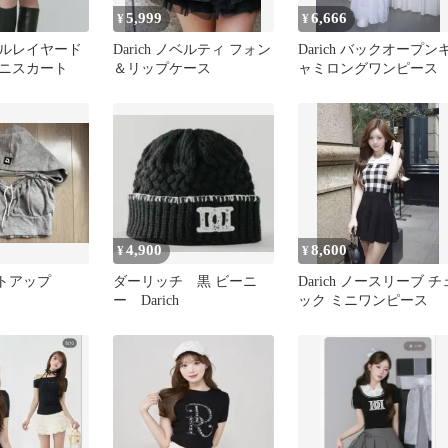
5,999
6,666
¥
¥
ダブルレイヤード
Darich ノベルティ フォン
Darich バックオープン
ニスカート
＆リップケース
ャミロングワンピース
4,900
8,600
¥
¥
セットアップ
ダーリッチ 黒 ビーニ
Darich ノースリーブ チ
ー Darich
ック ミニワンピース