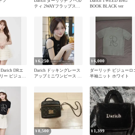
シャツ
Darich ダーリッチ ノベル
Darich TWEED BAG
ティ 2WAYフラップスク
BOOK BLACK ver
エアバッグ
6,250
6,000
¥
¥
arich DRエ
Darich ドッキングレース
ダーリッチ ビジューロ
リー ビジュー
アップミニワンピース ブ
半袖ニット ホワイト
ス PNK
ラック
8,500
1,399
¥
¥