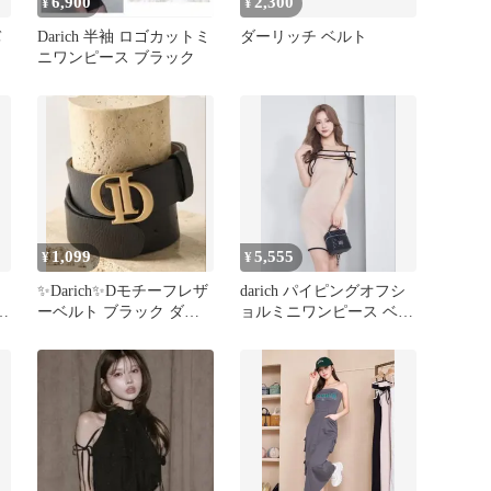
6,900
2,300
¥
¥
バ
Darich 半袖 ロゴカットミ
ダーリッチ ベルト
ニワンピース ブラック
1,099
5,555
¥
¥
ミ
✨Darich✨Dモチーフレザ
darich パイピングオフシ
ェ
ーベルト ブラック ダー
ョルミニワンピース ベー
テ
リッチ
ジュ ダーリッチ