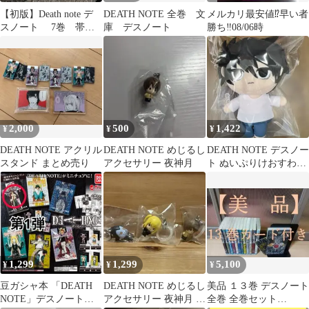
【初版】Death note デ
DEATH NOTE 全巻 文
メルカリ最安値⁉️早い者
スノート 7巻 帯あ
庫 デスノート
勝ち‼️08/06時
り 漫画
2,000
500
1,422
¥
¥
¥
DEATH NOTE アクリル
DEATH NOTE めじるし
DEATH NOTE デスノー
スタンド まとめ売り
アクセサリー 夜神月
ト ぬいぷりけおすわり
L
1,299
1,299
5,100
¥
¥
¥
豆ガシャ本 「DEATH
DEATH NOTE めじるし
美品 １３巻 デスノート
NOTE」デスノート
アクセサリー 夜神月 弥
全巻 全巻セット