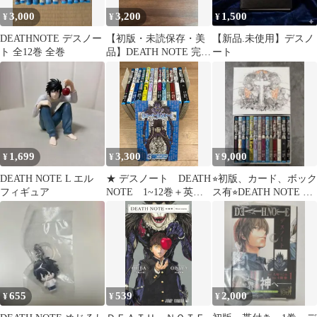
3,000
3,200
1,500
¥
¥
¥
DEATHNOTE デスノー
【初版・未読保存・美
【新品.未使用】デスノ
ト 全12巻 全巻
品】DEATH NOTE 完全
ート
収録版 デスノート
1,699
3,300
9,000
¥
¥
¥
DEATH NOTE L エル
★ デスノート DEATH
⭐︎初版、カード、ボック
フィギュア
NOTE 1~12巻＋英語
ス有⭐︎DEATH NOTE デ
版DEATH NOTE コミ
スノート 全巻セット
ック全巻セット
《SS06J》
655
539
2,000
¥
¥
¥