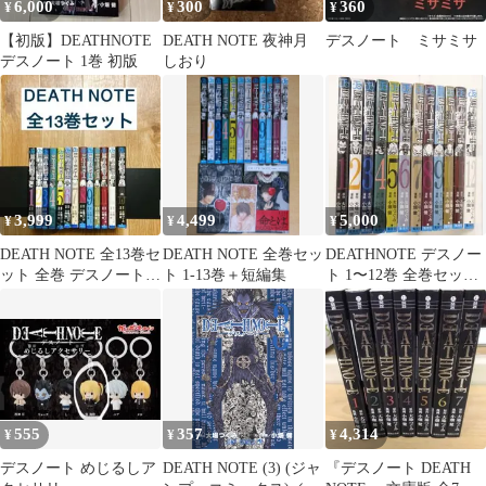
6,000
300
360
¥
¥
¥
【初版】DEATHNOTE
DEATH NOTE 夜神月
デスノート ミサミサ
デスノート 1巻 初版
しおり
3,999
4,499
5,000
¥
¥
¥
DEATH NOTE 全13巻セ
DEATH NOTE 全巻セッ
DEATHNOTE デスノー
ット 全巻 デスノート
ト 1-13巻＋短編集
ト 1〜12巻 全巻セット
小畑健 大場つぐみ
全巻シュリンク付
555
357
4,314
¥
¥
¥
デスノート めじるしア
DEATH NOTE (3) (ジャ
『デスノート DEATH