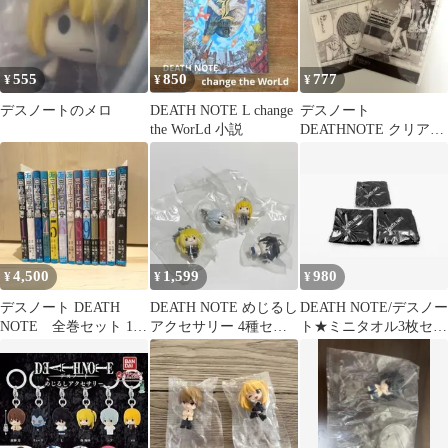
555
850
777
¥
¥
¥
デスノートのメロ
DEATH NOTE L change
デスノート
the WorLd 小説
DEATHNOTE クリアカ
ード L 夜神月
4,500
1,599
980
¥
¥
¥
デスノート DEATH
DEATH NOTE めじるし
DEATH NOTE/デスノー
NOTE 全巻セット 1-
アクセサリー 4種セッ
ト★ミニタオル3枚セッ
13巻
ト
ト