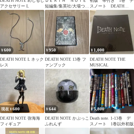
DEATH NOTE めじるし
ＤＥＡＴＨ ＮＯＴＥ
初版 帯付き 1巻 デ
アクセサリー L
短編集/集英社/大場つぐ
スノート DEATH
み（コミック）
NOTE デ 文庫版
600
950
1,000
¥
¥
¥
DEATH NOTE L ネック
DEATH NOTE 13巻 フ
DEATH NOTE THE
レス
ァンブック
MUSICAL
600
644
5,800
現在 ¥
¥
¥
DEATH NOTE 弥海海
DEATH NOTE かぷっこ
Death note. 1-13巻 デ
フィギュア
ふれんず
スノート 1巻以外初版