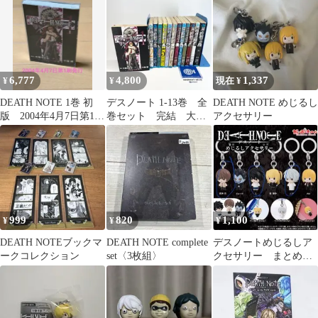
6,777
4,800
1,337
¥
¥
現在 ¥
DEATH NOTE 1巻 初
デスノート 1-13巻 全
DEATH NOTE めじるし
版 2004年4月7日第1刷
巻セット 完結 大場
アクセサリー
発行
つぐみ 小畑健 タロ
ット付き
999
820
1,100
¥
¥
¥
DEATH NOTEブックマ
DEATH NOTE complete
デスノートめじるしア
ークコレクション
set〈3枚組〉
クセサリー まとめ売
り