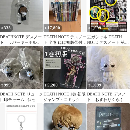
333
17,800
1,699
¥
¥
¥
DEATHNOTE デスノー
DEATH NOTE デスノー
豆ガシャ本 DEATH
ト ラバーキーホルダ
ト 全巻 ほぼ初版帯付き
NOTE デスノート 第1
ー 夜神月
クリアカバー付き
弾 3巻 4巻 5巻
999
5,200
1,099
¥
¥
¥
DEATH NOTE リューク
DEATH NOTE 1巻 初版
DEATH NOTE デスノー
目印チャーム 2個セッ
ジャンプ・コミックス
ト おすわりくらぶ
ト
大場つぐみ 小畑健 希少
ぬいぐるみマスコッ
ト ニア