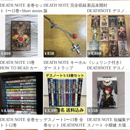
DEATH NOTE 全巻セッ
DEATH NOTE 完全収録
新品未開封
ト 1〜12巻+Short stories
版
DEATHNOTE デスノー
ト 1-12巻 全巻セット
400
830
4,800
¥
¥
¥
DEATH NOTE 13巻
DEATH NOTE キーホル
《シュリンク付き》
HOW TO READ カード
ダー ストラップ
DEATHNOTE デスノー
なし
ト 1~12巻 全巻セット
4,000
3,399
550
¥
¥
¥
DEATH NOTE 全巻セッ
デスノート1〜13巻 全
DEATH NOTE 短編集デ
ト 1-12巻
巻セット DEATHNOTE
スノート 小畑健 大場つ