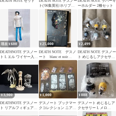
DEATH NOTE セット
DEATH NOTE デスノー
DEATH NOTE ラバーキ
ト('06集英社/ホリプロ/
ーホルダー 2種セット
読売テレビ/バップ/…
600
25,000
2,499
現在 ¥
¥
¥
DEATHNOTE デスノー
DEATH NOTE デスノ
DEATH NOTE デスノー
ト L エル ワイヤー入り
ート blanc et noir
ト めじるしアクセサリ
ぬいぐるみ
DEATH BOX
ー 全6種コンプリート
セット
3,900
1,000
888
¥
¥
¥
DEATHNOTE デスノー
デスノート ブックマー
デスノート めじるしア
ト リアルフィギュアコ
クコレクション ニアメ
クセサリー L メロ
レクション 3種
ロ
DEATHNOTE