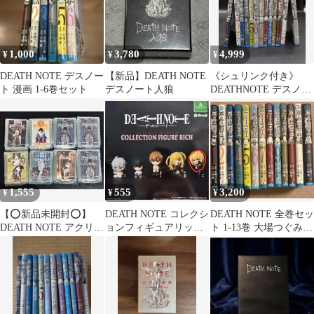
1,000
3,780
4,999
¥
¥
¥
DEATH NOTE デスノー
【新品】DEATH NOTE
《シュリンク付き》
ト 漫画 1-6巻セット
デスノート人狼
DEATHNOTE デスノー
ト 1~12巻 全巻セット
1,555
555
3,200
¥
¥
¥
【⭕️新品未開封⭕️】
DEATH NOTE コレクシ
DEATH NOTE 全巻セッ
DEATH NOTE アクリル
ョンフィギュアリッチ
ト 1-13巻 大場つぐみ
スタンド まとめ売り
メロ
小畑健