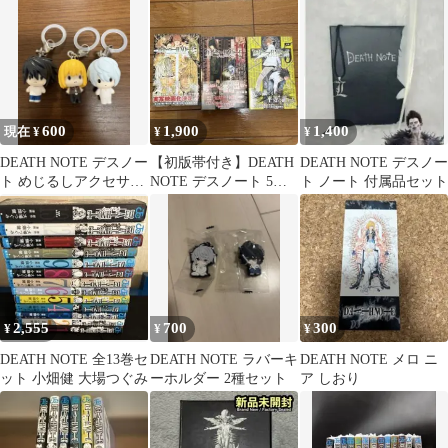
ぐみ 集英社
600
1,900
1,400
現在 ¥
¥
¥
DEATH NOTE デスノー
【初版帯付き】DEATH
DEATH NOTE デスノー
ト めじるしアクセサリ
NOTE デスノート 5巻
ト ノート 付属品セット
ー L ニア メロ
10巻 11巻 セット
2,555
700
300
¥
¥
¥
DEATH NOTE 全13巻セ
DEATH NOTE ラバーキ
DEATH NOTE メロ ニ
ット 小畑健 大場つぐみ
ーホルダー 2種セット
ア しおり