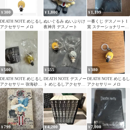
300
1,800
1,199
¥
¥
¥
DEATH NOTE めじるし
ぬいぐるみ ぬいぷりけ
一番くじ デスノート I
アクセサリー メロ
夜神月 デスノート
賞 ステーショナリーア
ソート クリアファイル
500
555
380
¥
¥
¥
DEATH NOTE めじるし
DEATH NOTE デスノー
DEATH NOTE めじるし
アクセサリー 弥海砂ミ
ト めじるしアクセサリ
アクセサリー メロ
サミサ
ー
799
4,200
7,000
¥
¥
¥