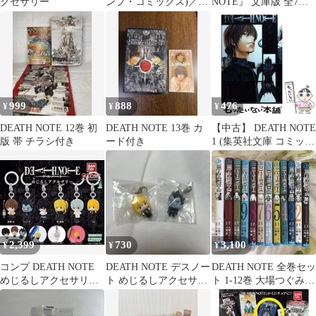
クセサリー
ンプ・コミックス)／小
NOTE』 文庫版 全7巻
畑 健
セット 小畑健／大場つ
ぐみ
999
888
476
¥
¥
¥
DEATH NOTE 12巻 初
DEATH NOTE 13巻 カ
【中古】 DEATH NOTE
版 帯 チラシ付き
ード付き
1 (集英社文庫 コミック
版) / 大場つぐみ、小畑
健 / 集英社
2,399
730
3,100
¥
¥
¥
コンプ DEATH NOTE
DEATH NOTE デスノー
DEATH NOTE 全巻セッ
めじるしアクセサリー
ト めじるしアクセサリ
ト 1-12巻 大場つぐみ
全6種 セット
ー メロ デューク
小畑健