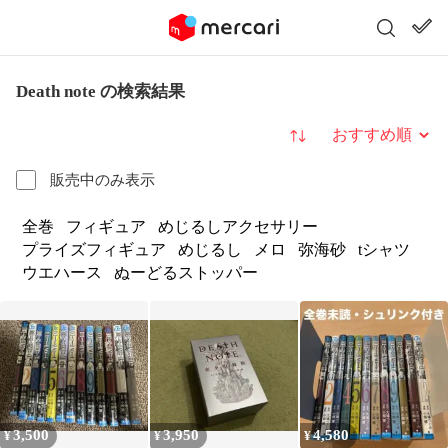
Death note の検索結果
並び替え
販売中のみ表示
全巻
フィギュア
めじるしアクセサリー
プライズフィギュア
めじるし
メロ
弥海砂
tシャツ
ウエハース
ぬーどるストッパー
3,500
3,950
4,580
¥
¥
¥