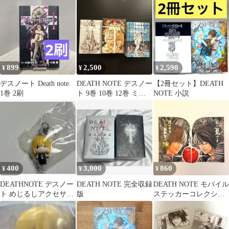
ガチャ 第1巻 1点
海砂 リューク
DEATHNOTE 初版 How
899
2,500
2,590
¥
¥
¥
デスノート Death note.
DEATH NOTE デスノー
【2冊セット】DEATH
1巻 2刷
ト 9巻 10巻 12巻 ミニ
NOTE 小説
チュアセット
400
3,000
860
¥
¥
¥
DEATHNOTE デスノー
DEATH NOTE 完全収録
DEATH NOTE モバイル
ト めじるしアクセサリ
版
ステッカーコレクショ
ー メロ
ン 2枚セット