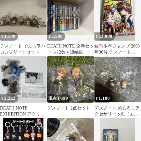
1,500
5,500
23,000
¥
¥
¥
デスノート でふぉラバ
DEATH NOTE 全巻セッ
週刊少年ジャンプ 2003
コンプリートセット
ト 1-12巻＋短編集
年36号 デスノート
DEATH NOTE
2,222
699
1,100
¥
現在 ¥
¥
DEATH NOTE
デスノート 2点セット
デスノート めじるしア
EXHIBITION アクリル
クセサリー のL（エ
スタンド L デスノート
ル）と夜神月
展