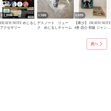
1,000
500
499
¥
¥
¥
DEATH NOTE めじるし
デスノート リュー
【希少】 DEATH NOTE
アクセサリー
ク めじるしチャーム
4巻 恋心 初版 ジャンパ
ラ付き
次へ