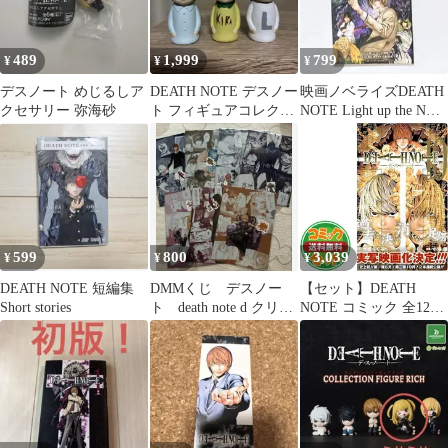
489
1,999
799
¥
¥
¥
デスノート めじるしア
DEATH NOTE デスノー
映画ノベライズDEATH
クセサリー 弥海砂
ト フィギュアコレクシ
NOTE Light up the NEW
ョン セット
world
599
800
3,039
¥
¥
¥
DEATH NOTE 短編集
DMMくじ デスノー
【セット】DEATH
Short stories
ト death note d クリア
NOTE コミック 全12巻
ファイル コンプ
完結+13巻セット (ジャ
ンプ・コミックス) 小
畑 健