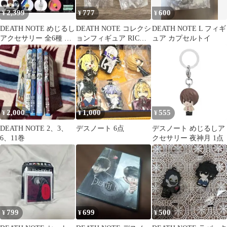
2,399
777
600
¥
¥
¥
DEATH NOTE めじるし
DEATH NOTE コレクシ
DEATH NOTE L フィギ
アクセサリー 全6種 セ
ョンフィギュア RICH 2
ュア カプセルトイ
ット コンプ
点セット
2,000
1,000
555
¥
¥
¥
DEATH NOTE 2、3、
デスノート 6点
デスノート めじるしア
6、11巻
クセサリー 夜神月 1点
799
699
500
¥
¥
¥