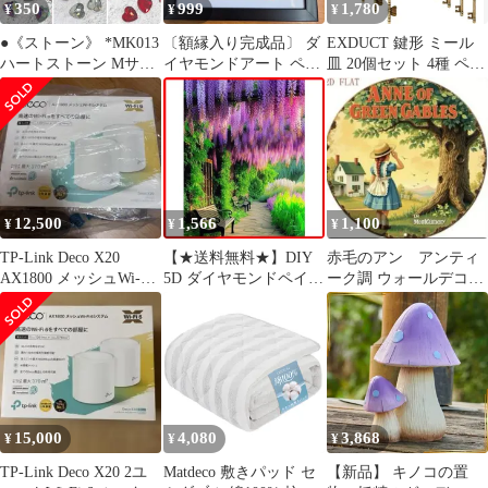
350
999
1,780
¥
¥
¥
●《ストーン》 *MK013
〔額縁入り完成品〕 ダ
EXDUCT 鍵形 ミール
ハートストーン Mサイ
イヤモンドアート ペイ
皿 20個セット 4種 ペン
ズ 6.5×7㎜ / ネイルスト
ント 猫 絵画 クリスタ
ダント デコパーツ 台座
ーン Y2K ワンホンネイ
ル ラインストーン 刺繍
ガラスカボション
ル ハートネイル オーロ
DIY アート クラフト ホ
20mm ドーム形 ハンド
ラ クリスタル カラース
ーム ウォールデコ
メイド シルバー ブロン
トーン ネイルパーツ ラ
ズ 図案拡大効果(
インストーン ガラスス
metallic)
トーン
12,500
1,566
1,100
¥
¥
¥
TP-Link Deco X20
【★送料無料★】DIY
赤毛のアン アンティ
AX1800 メッシュWi-Fi
5D ダイヤモンドペイン
ーク調 ウォールデコプ
システム
ティングキット 庭の木
レート ブリキ看板
絵画 クロスステッチ フ
ルドリル クリスタル ラ
インストーン 刺繍 DIY
アート クラフト ホーム
ウォールデコ 30x40 cm
15,000
4,080
3,868
¥
¥
¥
TP-Link Deco X20 2ユ
Matdeco 敷きパッド セ
【新品】 キノコの置