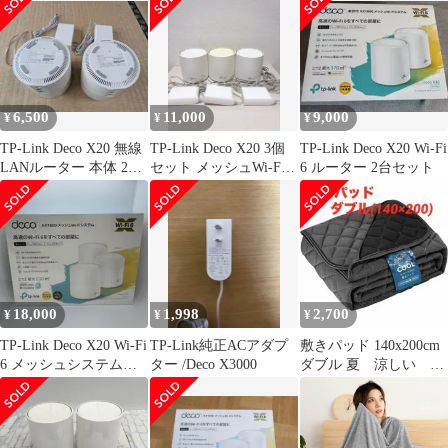
1201Mbps+574Mbps
AX1800
6,500
11,000
9,000
¥
¥
¥
TP-Link Deco X20 無線
TP-Link Deco X20 3個
TP-Link Deco X20 Wi-Fi
LANルーター 本体 2台
セット メッシュWi-Fi
6 ルーター 2台セット
セット
Wi-Fi6
18,000
1,998
2,700
¥
¥
¥
TP-Link Deco X20 Wi-Fi
TP-Link純正ACアダプ
敷きパッド 140x200cm
6 メッシュシステム 3
ター /Deco X3000
ダブル 夏 涼しい ブ
個パック
ラック 洗える