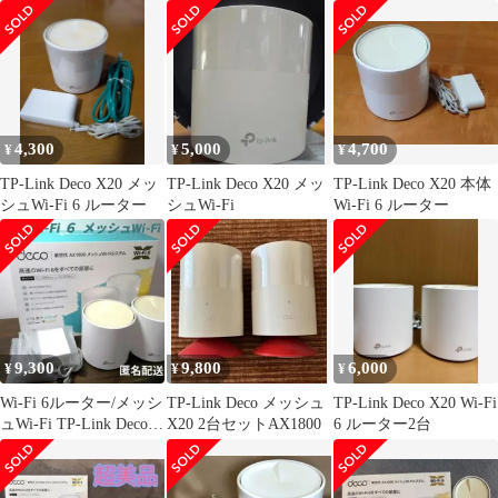
る 女の子 シール手帳
セット／箱なし
中古2台セット
クリアバインダー 3穴
推し活 収納 アクスタ
リフィル付き (シルバ
ー)
4,300
5,000
4,700
¥
¥
¥
TP-Link Deco X20 メッ
TP-Link Deco X20 メッ
TP-Link Deco X20 本体
シュWi-Fi 6 ルーター
シュWi-Fi
Wi-Fi 6 ルーター
9,300
9,800
6,000
¥
¥
¥
Wi-Fi 6ルーター/メッシ
TP-Link Deco メッシュ
TP-Link Deco X20 Wi-Fi
ュWi-Fi TP-Link Deco
X20 2台セットAX1800
6 ルーター2台
X20