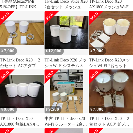
【美品❗️Alexa対応⁉️
TP-Link Deco Voice X20
TP-Link Deco X20
51%OFF】TP-LINK
2台セット メッシュ
AX1800メッシュWi-Fi
Voice X20
WiFiルータ
ルーター
7,000
12,000
7,000
¥
¥
¥
TP-Link Deco X20 2
TP-Link Deco X20 メッ
TP-Link Deco X20メッ
台セット ACアダプター
シュWi-Fiシステム 3台
シュWi-Fi 2台セット
付 初期化済み
セット
9,000
9,500
7,800
¥
¥
¥
TP-Link Deco X20
中古 TP-Link deco x20
TP-Link Deco X20 2
AX1800 無線LANルー
Wi-Fi 6 ルーター 2台セ
台セット ACアダプタ
ター 3個セット
ット
付 初期化済み