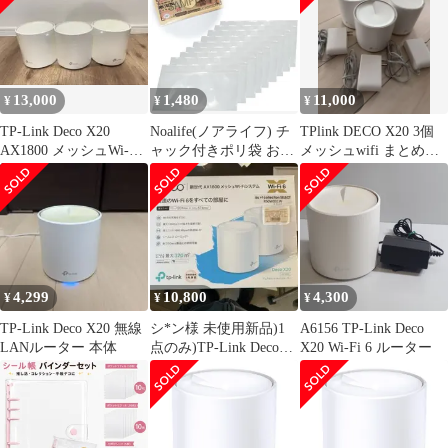
13,000
1,480
11,000
¥
¥
¥
TP-Link Deco X20
Noalife(ノアライフ) チ
TPlink DECO X20 3個
AX1800 メッシュWi-Fi
ャック付きポリ袋 お札
メッシュwifi まとめ売
本体3台
用 チャック付き袋 横型
り
集金袋 お札ケース 透明
小分け袋 ジッパー ジッ
パー付き袋 横長(クリ
ア, 20枚セット)
4,299
10,800
4,300
¥
¥
¥
TP-Link Deco X20 無線
シ*ン様 未使用新品)1
A6156 TP-Link Deco
LANルーター 本体
点のみ)TP-Link Deco
X20 Wi-Fi 6 ルーター
X20 AX1800