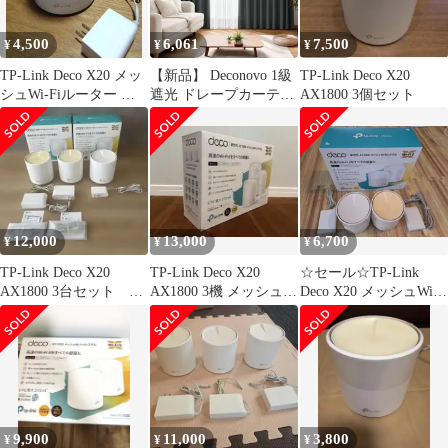
4,500
6,061
7,500
¥
¥
¥
TP-Link Deco X20 メッ
【新品】 Deconovo 1級
TP-Link Deco X20
シュWi-Fiルーター 本
遮光 ドレープカーテン
AX1800 3個セット
体
幅100cmx200cm ダーク
グレー 断熱 保温 北欧
冷気遮断 プライバシー
保護 形態記憶加工済み
全21色 UVカット おし
ゃれ 昼夜目隠し 2枚組
0
12,000
13,000
6,700
¥
¥
¥
TP-Link Deco X20
TP-Link Deco X20
☆セール☆TP-Link
AX1800 3台セット メ
AX1800 3機 メッシュ
Deco X20 メッシュWi-
ッシュWi-Fi
Wi-Fi
Fiシステム 本体
9,900
11,000
3,800
¥
¥
¥