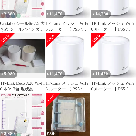
2,380
11,470
14,280
¥
¥
¥
Cristallo シール帳 A5 大
TP-Link メッシュ WiFi
TP-Link メッシュ WiFi
きめ シールバインダー
6 ルーター 【 PS5 /
6 ルーター 【 PS5 /
子供 大人 リフィル20枚
ipad/Nintendo
ipad/Nintendo
PP板5枚 ジッパーケー
Switch/iPhone シリーズ
Switch/iPhone シリーズ
ス2枚 ラッピング済 シ
メーカー動作確認済み
メーカー動作確認済み
ール集め シール交換 小
】 Alexa 認定製品 スマ
】 Alexa 認定製品 スマ
学生 中学生 ゆめかわ
ートテレビ 対応 メッシ
ートテレビ 対応 メッシ
パステル (スィートピ
ュ [単品] [1.) 1ユニット
ュ [単品] [1.) 1ユニット
ンク)
(単品・追加用)]
(単品・追加用)]
5,980
11,470
11,470
¥
¥
¥
TP-Link Deco X20 Wi-Fi
TP-Link メッシュ WiFi
TP-Link メッシュ WiFi
6 本体 2台 現状品
6 ルーター 【 PS5 /
6 ルーター 【 PS5 /
ipad/Nintendo
ipad/Nintendo
Switch/iPhone シリーズ
Switch/iPhone シリーズ
メーカー動作確認済み
メーカー動作確認済み
】 Alexa 認定製品 スマ
】 Alexa 認定製品 スマ
ートテレビ 対応 メッシ
ートテレビ 対応 メッシ
ュ [単品] [1.) 1ユニット
ュ [単品] [1.) 1ユニット
(単品・追加用)]
(単品・追加用)]
2,380
500
¥
¥