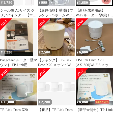
1,780
999
1,680
¥
¥
¥
シール帳 A6サイズ ク
【最終価格】壁掛けブ
【新品•未使用品】
リアバインダー 【本
ラケット✨ホームWiFi
WiFi ルーター 壁掛け
体・リフィル20枚・シ
システム スタンド カバ
ホルダー 収納 ラック3
ール専用台紙2枚・チャ
ー 新品
セット
ック付きボケット2枚・
編み込みキーホルダー1
個】 システム手帳 プリ
帳 6穴 シール収納 推し
活グッズ PPシート ラ
1,220
2,500
6,000
¥
¥
¥
メ 星柄 (ラメ-パープル,
A6)
Bangcheer ルーター壁マ
【ジャンク】TP-Link
TP-Link Deco X20
ウント TP-Link用
Deco X20 メッシュWi-
(AX1800)Wi-Fi6 メッシ
Fiルーター 1台
ュルーター
11,000
2,280
8,080
¥
¥
¥
TP-Link Deco X20
【新品】TP-Link Deco
【新品未開封】TP-Link