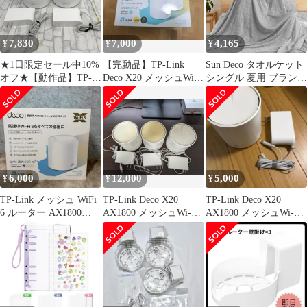
7,830
7,000
4,165
¥
¥
¥
★1日限定セール中10%
【完動品】TP-Link
Sun Deco タオルケット
オフ★【動作品】TP-
Deco X20 メッシュWi-
シングル 夏用 ブランケ
Link Wi-Fiルーター
Fi 6 2台セット
ット 綿100％ 毛布 接触
Deco X20 ２台セット
冷感Q-MAX 0.40 冷感
M2115-
地&タオル地 リバーシ
ブル キルトケット ひん
やり 冷感ケット 洗える
吸湿速乾 抗菌防臭 防ダ
ニ加工 軽量 春夏秋兼用
6,000
12,000
5,000
¥
¥
¥
140x200cm …
TP-Link メッシュ WiFi
TP-Link Deco X20
TP-Link Deco X20
6 ルーター AX1800
AX1800 メッシュWi-Fi
AX1800 メッシュWi-Fi
Deco X20
本体3台
本体