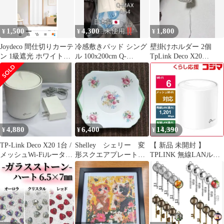
1,500
4,300
1,800
¥
¥
¥
Joydeco 間仕切りカーテ
冷感敷きパッド シング
壁掛けホルダー 2個
ン 1級遮光 ホワイト
ル 100x200cm Q-
TpLink Deco X20
100x200cm
MAX0,54 新品未使用‼️
X50X60X55 Deco
4,880
6,400
14,390
¥
¥
¥
TP-Link Deco X20 1台 /
Shelley シェリー 変
【 新品 未開封 】
メッシュWi-Fiルーター
形スクエアプレート
TPLINK 無線LANルー
++925230
ケーキ／サンドイッチ
ター(Wi-Fiルーター)
プレート
Wi-Fi 6(ax)/ac/n/a/g/b
Deco X20(1-pack) 未使
用 送料無料