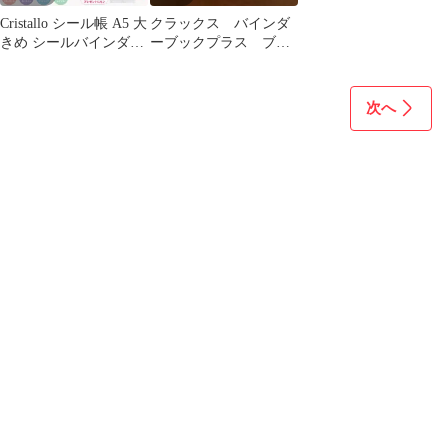
Cristallo シール帳 A5 大
クラックス バインダ
きめ シールバインダー
ーブックプラス ブル
子供 大人 リフィル20枚
ー 水色 シール帳
PP板5枚 ジッパーケー
ス2枚 ラッピング済 シ
次へ
ール集め シール交換 小
学生 中学生 ゆめかわ
パステル (ラベンダー
パープル)