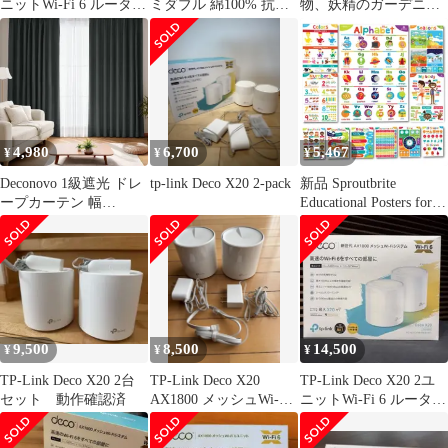
ニットWi-Fi 6 ルーター
ミダブル 綿100% 抗菌
物、妖精のガーデニン
AX1800
防臭防ダニ 吸湿速乾 オ
グ置物、キノコのオー
ールシーズン タオル地
ナメント、屋外装飾キ
グレー 120x200cm 帝人
ノコ、庭園＆室内装飾
マイティトップII中綿
に最適、耐久性・防水
使用 洗える
デザインで、自然をテ
ーマにしたインテリ
ア、樹脂製 (紫色 20H)
4,980
6,700
5,467
¥
¥
¥
1
Deconovo 1級遮光 ドレ
tp-link Deco X20 2-pack
新品 Sproutbrite
ープカーテン 幅
Educational Posters for
100cmx200cm ダークグ
Toddlers - Classroom
レー 断熱 保温 北欧 冷
Decorations -
気遮断 プライバシー保
Kindergarten Homeschool
護 形態記憶加工済み 全
Supplies Materials -
21色 UVカット おしゃ
Preschool L
れ 昼夜目隠し 2枚組
9,500
8,500
14,500
¥
¥
¥
TP-Link Deco X20 2台
TP-Link Deco X20
TP-Link Deco X20 2ユ
セット 動作確認済
AX1800 メッシュWi-Fi
ニットWi-Fi 6 ルーター
システム
AX1800