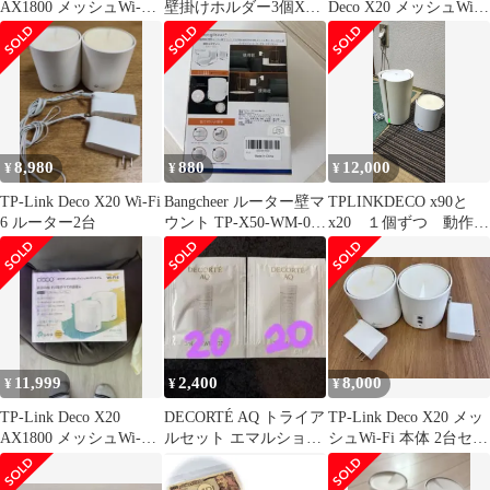
AX1800 メッシュWi-Fi
壁掛けホルダー3個X50
Deco X20 メッシュWi-
6
X55 X20 X10
Fiルーター 高速
8,980
880
12,000
¥
¥
¥
TP-Link Deco X20 Wi-Fi
Bangcheer ルーター壁マ
TPLINKDECO x90と
6 ルーター2台
ウント TP-X50-WM-03
x20 １個ずつ 動作確
壁掛け
認済み
11,999
2,400
8,000
¥
¥
¥
TP-Link Deco X20
DECORTÉ AQ トライア
TP-Link Deco X20 メッ
AX1800 メッシュWi-Fi
ルセット エマルション
シュWi-Fi 本体 2台セッ
システム
Ⅱ ローションⅡ
ト