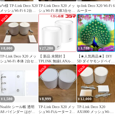
a*e様 TP-Link Deco X20
TP-Link Deco X20 メッ
tp-link Deco X20 Wi-Fi 6
メッシュWi-Fi 6 2台セ
シュWi-Fi 本体3台セッ
ルーター
ット
ト
8,000
27,280
1,788
¥
¥
¥
TP-Link Deco X20 メッ
【 新品 未開封 】
【★人気商品★】DIY
シュWi-Fi 本体 2台セッ
TPLINK 無線LANルー
5D ダイヤモンドペイン
ト
ター(Wi-Fiルーター)
ティングキット マクジ
Wi-Fi 6(ax)/ac/n/a/g/b 目
ャク 絵画 クロスステッ
安：～3LDK/2階建
チ フルドリル クリスタ
Deco X20(2-pack) 未使
ル ラインストーン 刺繍
用 送料無料
DIY アート クラフト ホ
ーム ウォールデコ
40x40 cm
1,580
8,999
12,000
¥
¥
¥
Noalife シール帳 透明
TP-Link Deco X20 メッ
TP-Link Deco X20
A8 バインダー はがせ
シュWi-Fiルーター 2台
AX1800 メッシュWi-Fi