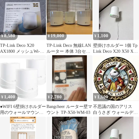
8,580
19,000
1,100
¥
¥
¥
TP-Link Deco X20
TP-Link Deco 無線LAN
壁掛けホルダー 1個 Tp
AX1800 メッシュWi-Fi6
ルーター 本体 3台セッ
Link Deco X20 X50 X60
1ユニット
ト
X55 Deco Mesh Wifi 6
WiFi ルーター ブラケッ
ト
1,400
2,780
1,100
¥
¥
¥
●WIFI 6壁掛けホルダー
Bangcheer ルーター壁マ
不思議の国のアリス
用のウォールマウント
ウント TP-X50-WM-03
白うさぎ ウォールデコ
ホルダー
ブリキ看板