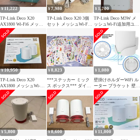
ー)
11,222
7,980
1,700
¥
¥
¥
TP-Link Deco X20
TP-Link Deco X20 3個
TP-Link Deco M3W メ
AX1800 Wi-Fi6 メッシ
セット メッシュWi-Fi
ッシュWi-Fi追加用ユニ
ュ 箱あり
Wi-Fi6
ット（単品）
10,950
8,823
1,080
¥
¥
¥
TP-Link Deco X20
***ステッカー ミック
壁掛けホルダーWiFi ル
AX1800 メッシュWi-Fi
ス ボックス*** ダイア
ーター ブラケット 壁掛
2台セット
リーデコ INミックス
け ホルダー 収納
携帯デコ
5,800
8,600
11,000
¥
¥
¥