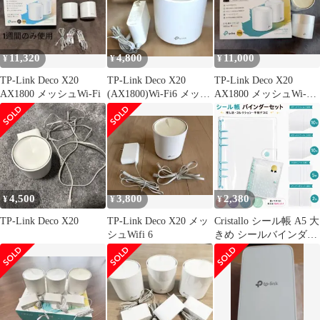
11,320
4,800
11,000
¥
¥
¥
TP-Link Deco X20
TP-Link Deco X20
TP-Link Deco X20
AX1800 メッシュWi-Fi
(AX1800)Wi-Fi6 メッシ
AX1800 メッシュWi-Fi
ュルーター
本体
4,500
3,800
2,380
¥
¥
¥
TP-Link Deco X20
TP-Link Deco X20 メッ
Cristallo シール帳 A5 大
シュWifi 6
きめ シールバインダー
子供 大人 リフィル20枚
PP板5枚 ジッパーケー
ス2枚 ラッピング済 シ
ール集め シール交換 小
学生 中学生 ゆめかわ
パステル (ミントブル