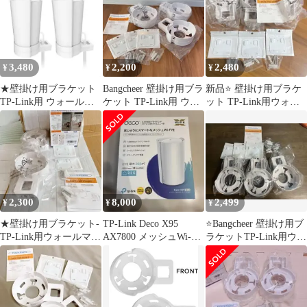
3,480
2,200
2,480
¥
¥
¥
★壁掛け用ブラケット
Bangcheer 壁掛け用ブラ
新品⭐️ 壁掛け用ブラケ
TP-Link用 ウォールマ
ケット TP-Link用 ウォ
ット TP-Link用ウォー
ウント ホワイト 2個入
ールマウント ３個
ルマウント 白色 3入
り
2,300
8,000
2,499
¥
¥
¥
★壁掛け用ブラケット-
TP-Link Deco X95
⭐️Bangcheer 壁掛け用ブ
TP-Link用ウォールマウ
AX7800 メッシュWi-Fi
ラケットTP-Link用ウォ
ント 白色2入装
6
ールマウント 白