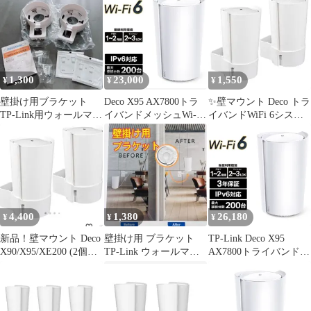
1,300
23,000
1,550
¥
¥
¥
壁掛け用ブラケット
Deco X95 AX7800トラ
✨壁マウント Deco トラ
TP-Link用ウォールマウ
イバンドメッシュWi-Fi
イバンドWiFi 6システ
ントDeco X90 X95
6システム 単体
ム用 (2個パック)
4,400
1,380
26,180
¥
¥
¥
新品！壁マウント Deco
壁掛け用 ブラケット
TP-Link Deco X95
X90/X95/XE200 (2個パ
TP-Link ウォールマウ
AX7800トライバンドメ
ック)
ントDeco X90 X95
ッシュWi-Fi 6システム
単体 DECOX951P