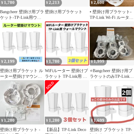
1,780
2,213
2,600
¥
¥
¥
Bangcheer 壁掛け用ブラ
壁掛け用ブラケット
▪︎ 壁掛け用ブラケット-
ケット-TP-Link用ウォ
TP-Link Wi-Fi ルーター
ールマウント白３個
壁掛け
2,199
1,780
1,999
¥
¥
¥
壁掛け用ブラケット ル
WiFiルーター 壁掛けブ
⭐️Bangcheer 壁掛け用ブ
ーター壁掛けマウント
ラケット TP-Link用 ウ
ラケットのみTP-Link用
白色 ホワイト 3個入り
ォールマウント 3個
ウォールマウント
1,280
1,280
1,699
¥
¥
¥
壁掛け用ブラケット -
【新品】TP-Link Deco
壁掛け ブラケット TP-