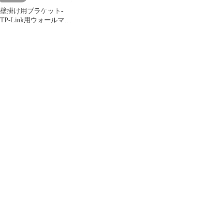
壁掛け用ブラケット-
TP-Link用ウォールマウ
ント 白 2個入り