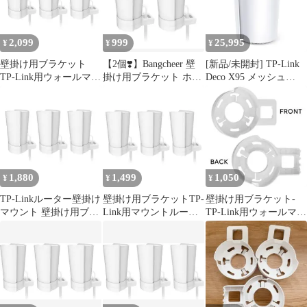
2,099
999
25,995
¥
¥
¥
壁掛け用ブラケット
【2個❣️】Bangcheer 壁
[新品/未開封] TP-Link
TP-Link用ウォールマウ
掛け用ブラケット ホワ
Deco X95 メッシュ
ントDeco X90 X95
イト
WiFi 6 トライバンド
AX7800 1ユニット 無線
LAN
1,880
1,499
1,050
¥
¥
¥
TP-Linkルーター壁掛け
壁掛け用ブラケットTP-
壁掛け用ブラケット-
マウント 壁掛け用ブラ
Link用マウントルータ
TP-Link用ウォールマウ
ケット 白 ホワイト 3個
ー壁掛けマウント白色3
ント
入
入