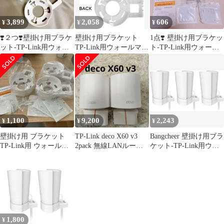
3,899
2,058
606
¥
¥
¥
❣️２つ❣️壁掛け用ブラケ
壁掛け用ブラケット
1点❣️ 壁掛け用ブラケッ
ット-TP-Link用ウォー
TP-Link用ウォールマウ
ト-TP-Link用ウォール
ルマウント
ント 壁掛けマウント 白
マウント
色3入
1,100
9,200
2,243
¥
¥
¥
壁掛け用 ブラケット
TP-Link deco X60 v3
Bangcheer 壁掛け用ブラ
TP-Link用 ウォールマ
2pack 無線LANルータ
ケット-TP-Link用ウォ
ウント ホワイト WiFi
ー
ールマウント
1,800
¥