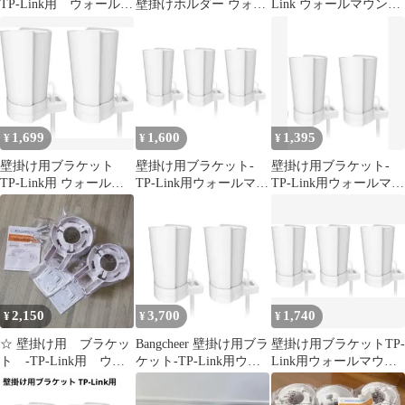
TP-Link用 ウォールマ
壁掛けホルダー ウォー
Link ウォールマウント
ウント WiFi 収納
ルマウント 3個セット
2個
1,699
1,600
1,395
¥
¥
¥
壁掛け用ブラケット
壁掛け用ブラケット-
壁掛け用ブラケット-
TP-Link用 ウォールマ
TP-Link用ウォールマウ
TP-Link用ウォールマウ
ウント ルーターホルダ
ント 白 3個入り
ント 白 2個セット
ー白2個
2,150
3,700
1,740
¥
¥
¥
☆ 壁掛け用 ブラケッ
Bangcheer 壁掛け用ブラ
壁掛け用ブラケットTP-
ト -TP-Link用 ウォ
ケット-TP-Link用ウォ
Link用ウォールマウン
ールマウント
ールマウント白２個
ト 3個セット