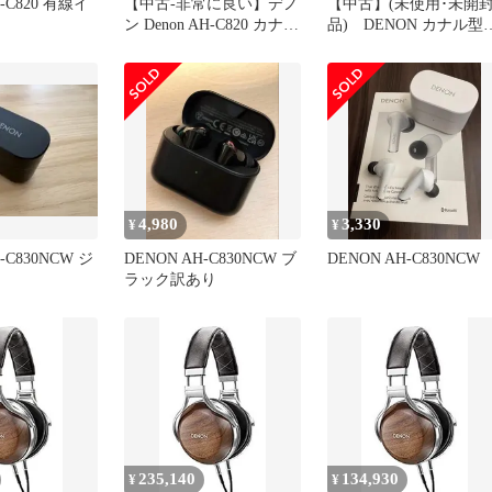
-C820 有線イ
【中古-非常に良い】デノ
【中古】(未使用･未開
ン Denon AH-C820 カナル
品) DENON カナル型
型イヤホン ハイレゾ音源
ヤホン ハイレゾ音源対
対応/デュアルドライバー
応/デュアルドライバー
ブラック AH-C820-BK
ブラック AH-C820-BK
qdkdu57
4,980
3,330
¥
¥
-C830NCW ジ
DENON AH-C830NCW ブ
DENON AH-C830NCW
ラック訳あり
235,140
134,930
¥
¥