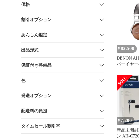
ブラック AH
価格
割引オプション
あんしん鑑定
82,500
¥
出品形式
DENON AH
バーイヤー
保証付き整備品
イレゾ対応 A
色
発送オプション
配送料の負担
7,200
¥
タイムセール割引率
新品未開封D
ン AH-C7