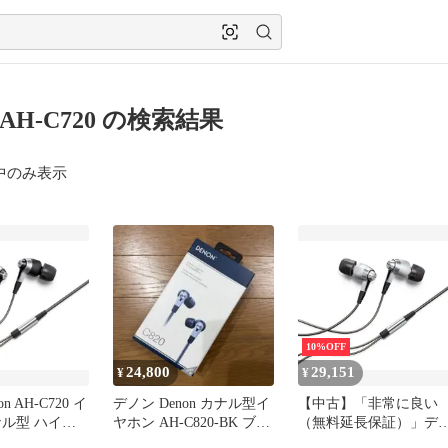
n AH-C720 の検索結果
中のみ表示
10%OFF
24,800
29,151
¥
¥
n AH-C720 イ
デノン Denon カナル型イ
【中古】「非常に良い
ナル型 ハイレ
ヤホン AH-C820-BK ブラ
（無料延長保証）」デ
イナミック型
ック
ン Denon AH-C720 イ