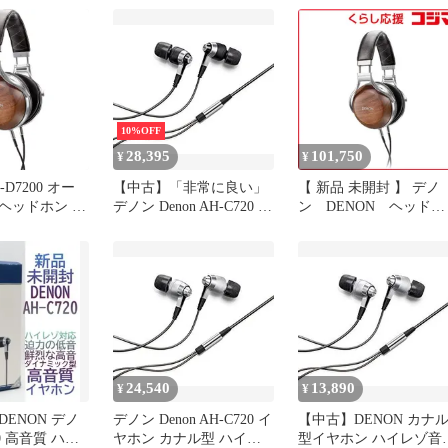
-C720BKEM
ン カナル型 ハイレゾ対
応 ダイナミック型 シル
バーAH-C720SREM
10%OFF
28,395
101,750
¥
¥
-D7200 オー
【中古】「非常に良い」
【 新品 未開封 】 デノ
ヘッドホン ハ
デノン Denon AH-C720 イ
ン DENON ヘッドホ
HD7200EM
ヤホン カナル型 ハイレ
ン AH-D7200EM [φ6.3
ゾ対応 高音質 ダイナミ
標準プラグ] AH-
ック型 ブラック AH-
D7200EM 未使用 送料
C720BKEM
料
24,540
13,890
¥
¥
ENON デノ
デノン Denon AH-C720 イ
【中古】DENON カナ
20 高音質 ハイ
ヤホン カナル型 ハイレ
型イヤホン ハイレゾ音