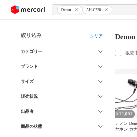
ンツにスキップ
Denon
AH-C720
絞り込み
Deno
クリア
カテゴリー
販売
ブランド
サイズ
販売状況
出品者
12,001
¥
デノン Deno
商品の状態
ヤホン カ
ゾ対応 ダ