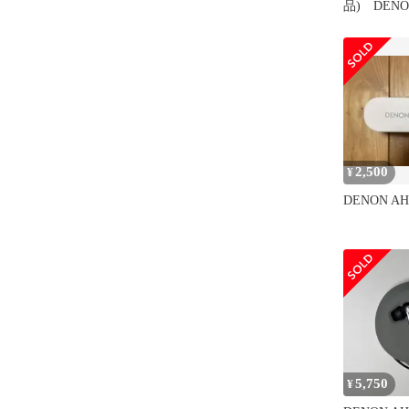
品) DEN
ヤホン ハ
シルバー AH
qdkdu57
2,500
¥
DENON AH
5,750
¥