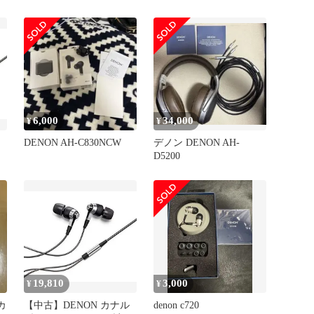
-
6,000
34,000
¥
¥
DENON AH-C830NCW
デノン DENON AH-
D5200
-
19,810
3,000
¥
¥
 カ
【中古】DENON カナル
denon c720