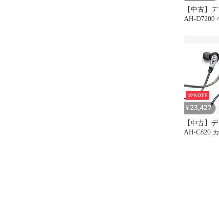
【中古】デノ
AH-D720
ーバーイヤ
源対応/ウ
ウォールナッ
D7200EM
10%OFF
23,427
¥
【中古】デノ
AH-C82
ン ハイレ
ュアルドラ
ク AH-C82