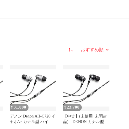
並び替え
31,000
23,700
¥
¥
デノン Denon AH-C720 イ
【中古】(未使用･未開封
ノ
ヤホン カナル型 ハイレ
品) DENON カナル型イ
ヤホ
ゾ対応 ダイナミック型
ヤホン ハイレゾ音源対応