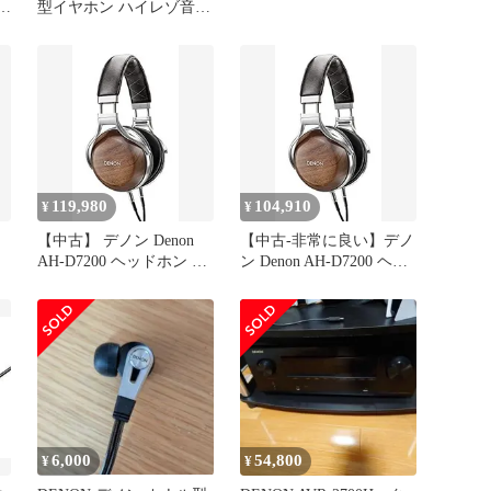
-
型イヤホン ハイレゾ音源
対応 ブラック AH-C720-
BK 2zzhgl6
119,980
104,910
¥
¥
【中古】 デノン Denon
【中古-非常に良い】デノ
AH-D7200 ヘッドホン オ
ン Denon AH-D7200 ヘッ
ーバーイヤー ハイレゾ音
ドホン オーバーイヤー/
源対応 ウッドハウジング
ハイレゾ音源対応/ウッド
ウォールナット木目 AH-
ハウジング ウォールナッ
D7200EM
ト木目 AH-D7200EM
6,000
54,800
¥
¥