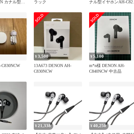
ON カナル型イ
ラック
ナル型イヤホンAH-C820
イレゾ音源対応
BK
-C720-SR
3,500
5,100
¥
¥
-C830NCW
13A673 DENON AH-
m*n様 DENON AH-
C830NCW
C840NCW 中古品
21,338
40,250
¥
¥