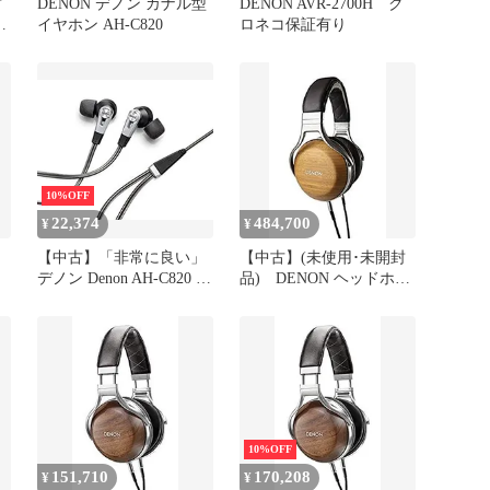
封
DENON デノン カナル型
DENON AVR-2700H ク
イ
イヤホン AH-C820
ロネコ保証有り
10%OFF
22,374
484,700
¥
¥
【中古】「非常に良い」
【中古】(未使用･未開封
デノン Denon AH-C820 カ
品) DENON ヘッドホン
ナル型イヤホン ハイレゾ
オーバーイヤー/ハイレゾ
音源対応/デュアルドライ
音源対応/ウッドハウジン
バー ブラック AH-C820-
グ 木目 AH-D9200 bt0tq1u
BK
10%OFF
151,710
170,208
¥
¥