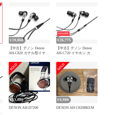
シルバーAH-C720SREM
ブラック AH-C720-BK
qdkdu57
10%OFF
19,068
26,775
¥
¥
【中古】デノン Denon
【中古】デノン Denon
AH-C820 カナル型イヤホ
AH-C720 イヤホン カナ
mm
ン ハイレゾ音源対応/デ
ル型 ハイレゾ対応 高音
ュアルドライバー ブラッ
質 ダイナミック型 ブラ
無
ク AH-C820-BK
ック AH-C720BKEM
53,800
6,980
¥
¥
ル
DENON AH-D7200
DENON AH-C820BKEM
源