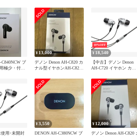
ル型
ゾ対応 ダイナミック型
対応 シルバー AH-C720
シルバーAH-C720SREM
SR 2zzhgl6
10%OFF
13,000
18,540
¥
¥
-C840NCW ブ
デノン Denon AH-C820 カ
【中古】デノン Denon
用極少・付属
ナル型イヤホンAH-C820-
AH-C720 イヤホン カナ
ノン
BK 未開封
ル型 ハイレゾ対応 ダイ
ナミック型 シルバーAH
C720SREM
3,550
12,000
¥
¥
未使用･未開封
DENON AH-C380NCW ブ
デノン Denon AH-C820