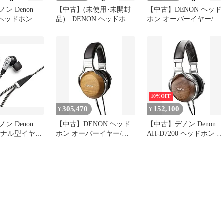
ン Denon
【中古】(未使用･未開封
【中古】DENON ヘッ
0 ヘッドホン オ
品) DENON ヘッドホン
ホン オーバーイヤー/ハ
ー/ハイレゾ音
オーバーイヤー/ハイレゾ
イレゾ音源対応/ウッド
ッドハウジング
音源対応/ウッドハウジン
ウジング 木目 AH-D720
ト木目 AH-
グ 木目 AH-D7200
dwos6rj
qdkdu57
10%OFF
305,470
152,100
¥
¥
ン Denon
【中古】DENON ヘッド
【中古】デノン Denon
0 カナル型イヤホ
ホン オーバーイヤー/ハ
AH-D7200 ヘッドホン オ
ゾ音源対応/デ
イレゾ音源対応/ウッドハ
ーバーイヤー/ハイレゾ
イバー ブラッ
ウジング 木目 AH-D9200
源対応/ウッドハウジン
0-BK
mxn26g8
木目 AH-D7200EM