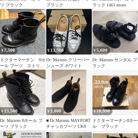
ツ ブラック
ブラック
ラック 1461 mono
7,500
13,500
5,600
¥
¥
¥
ドクターマーチン 8ホ
Dr. Martens クリーパー
Dr. Martens サンダル ブ
ール ブーツ ストリー
シューズ ホワイト
ラック
ト
13,500
3,000
10,990
¥
¥
¥
Dr. Martens 8ホール ブ
■ Dr.Martens MAYPORT
ドクターマーチン8ホー
ーツ ブラック
チャッカブーツ UK8
ル ブラック