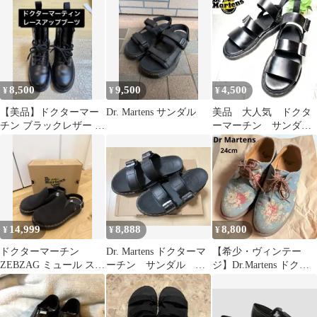
8,500
9,500
4,500
¥
¥
¥
【美品】ドクターマー
Dr. Martens サンダル
美品 大人気 ドクタ
チン ブラックレザー レ
ーマーチン サンダ
ースアップブーツ
ル 25.0cm ブラック
14,999
8,888
8,800
¥
¥
¥
ドクターマーチン
Dr. Martens ドクターマ
【希少・ヴィンテー
ZEBZAG ミュール スエ
ーチン サンダル
ジ】Dr.Martens ドクタ
ード UK7
MYLES
ーマーチン 3ホール 花
柄