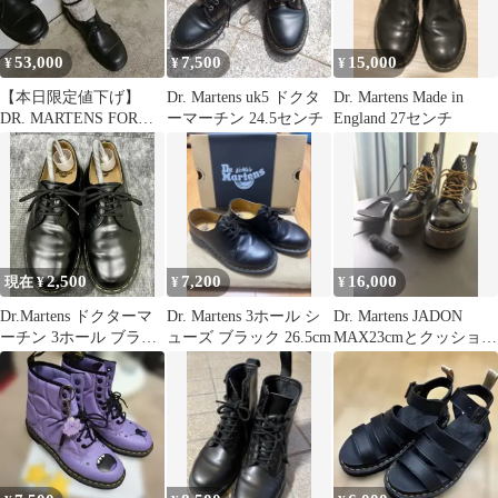
53,000
7,500
15,000
¥
¥
¥
【本日限定値下げ】
Dr. Martens uk5 ドクタ
Dr. Martens Made in
DR. MARTENS FOR
ーマーチン 24.5センチ
England 27センチ
MHL. 1461
2,500
7,200
16,000
現在 ¥
¥
¥
Dr.Martens ドクターマ
Dr. Martens 3ホール シ
Dr. Martens JADON
ーチン 3ホール ブラッ
ューズ ブラック 26.5cm
MAX23cmとクッション
ク
インソール