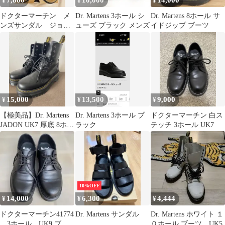
7,800
10,000
14,000
¥
¥
¥
ドクターマーチン メ
Dr. Martens 3ホール シ
Dr. Martens 8ホール サ
ンズサンダル ジョゼ
ューズ ブラック メンズ
イドジップ ブーツ
フ Dr.martens josef 黒
15,000
13,500
9,000
¥
¥
¥
【極美品】Dr. Martens
Dr. Martens 3ホール ブ
ドクターマーチン 白ス
JADON UK7 厚底 8ホー
ラック
テッチ 3ホール UK7
ル ブーツ
10%OFF
14,000
6,300
4,444
¥
¥
¥
ドクターマーチン41774
Dr. Martens サンダル
Dr. Martens ホワイト １
。3ホール UK9 ブラ
０ホール ブーツ UK5