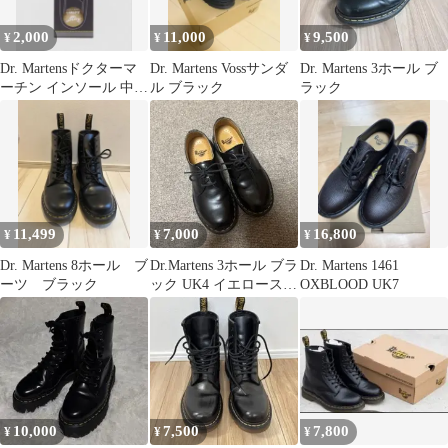
2,000
11,000
9,500
¥
¥
¥
Dr. Martensドクターマ
Dr. Martens Vossサンダ
Dr. Martens 3ホール ブ
ーチン インソール 中敷
ル ブラック
ラック
き UK9（28cm）
11,499
7,000
16,800
¥
¥
¥
Dr. Martens 8ホール ブ
Dr.Martens 3ホール ブラ
Dr. Martens 1461
ーツ ブラック
ック UK4 イエローステ
OXBLOOD UK7
ッチ
10,000
7,500
7,800
¥
¥
¥