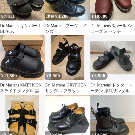
7,611
3,200
10,000
¥
現在 ¥
¥
Dr.Martens キンバー Ⅱ
Dr.Martens ブーツ メ
Dr. Martens 3ホール シ
BLACK
ンズ
ューズ 26センチ
11,500
5,500
8,500
¥
¥
¥
Dr.Martens MATTISON
Dr. Martens GRYPHON
Dr. Martens ドクターマ
スライドサンダル 黒
サンダル ブラック
ーチン 厚底サンダル ブ
26cmUK7箱あり
ラック