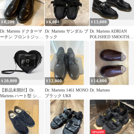
8,200
6,000
13,000
¥
¥
¥
Dr. Martens ドクターマ
Dr. Martens サンダル ブ
Dr. Martens ADRIAN
ーチン フロントジップ
ラック
POLISHED SMOOTHブ
革靴 UK4
ラック
20,000
12,000
14,000
¥
¥
¥
【新品未開封】Dr.
Dr. Martens 1461 MONO
Dr. Martens
Martens ハート型 ショ
ブラック UK8
ルダーバッグ
10%OFF