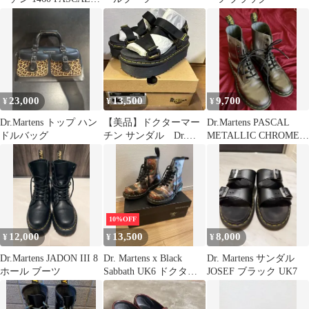
BEX DS
23,000
13,500
9,700
¥
¥
¥
Dr.Martens トップ ハン
【美品】ドクターマー
Dr.Martens PASCAL
ドルバッグ
チン サンダル Dr.
METALLIC CHROME
Martens KIMBER
UK6
10%OFF
12,000
13,500
8,000
¥
¥
¥
Dr.Martens JADON III 8
Dr. Martens x Black
Dr. Martens サンダル
ホール ブーツ
Sabbath UK6 ドクター
JOSEF ブラック UK7
マーチン