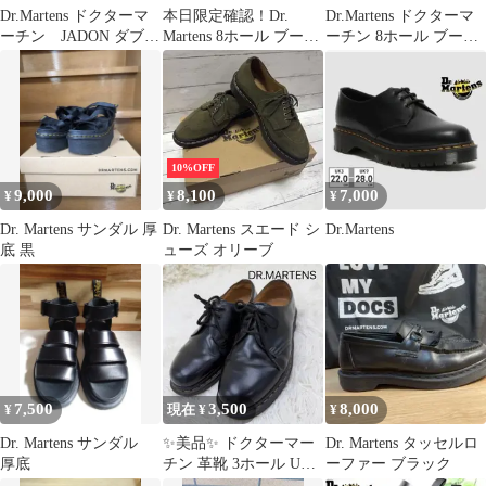
Dr.Martens ドクターマ
本日限定確認！Dr.
Dr.Martens ドクターマ
ーチン JADON ダブル
Martens 8ホール ブーツ
ーチン 8ホール ブーツ
ソール 厚底 黒
ブラック
24〜25cm相当
10%OFF
9,000
8,100
7,000
¥
¥
¥
Dr. Martens サンダル 厚
Dr. Martens スエード シ
Dr.Martens
底 黒
ューズ オリーブ
7,500
3,500
8,000
¥
現在 ¥
¥
Dr. Martens サンダル
✨美品✨ ドクターマー
Dr. Martens タッセルロ
厚底
チン 革靴 3ホール UK7
ーファー ブラック
ブラック AW006