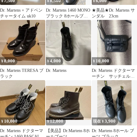
7,500
8,500
6,000
¥
¥
¥
Dr. Martens × アドベン
Dr. Martens 1460 MONO
★美品★Dr. Martens サ
チャータイム uk10
ブラック 8ホールブー
ンダル 23cm
ツ
8,000
4,000
10,000
¥
¥
¥
Dr. Martens TERESA ブ
Dr. Martens
Dr. Martens ドクターマ
ラック
ーチン サッチェルバ
ッグ
10,000
12,000
3,900
¥
¥
現在 ¥
Dr. Martens ドクターマ
【美品】Dr.Martens 8ホ
Dr. Martens 8ホール ブ
ーチン 1460 PASCAL
ールブーツ
ーツ ブラック