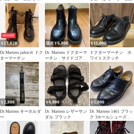
ック
10%OFF
17,820
6,800
11,000
¥
現在 ¥
¥
Dr.Martens jadonⅲ ドク
Dr. Martens ドクターマ
ドクターマーチン ホ
ターマーチン
ーチン サイドゴアブ
ワイトステッチ
ーツ イングランド製
2,800
6,000
5,000
¥
¥
¥
Dr.Martens キーホルダ
Dr. Martens レザーサン
Dr. Martens 1461 ブラッ
ー
ダル ブラック
ク 3ホールシューズ
UK8