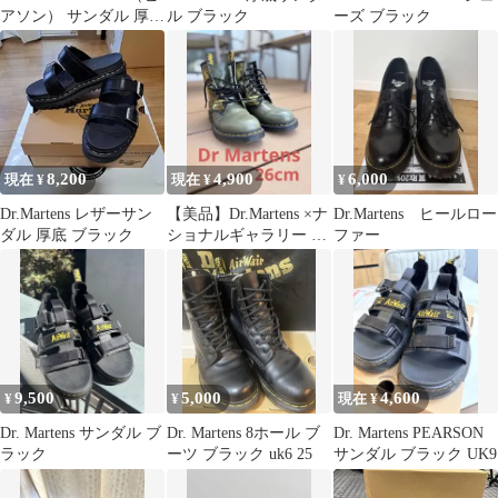
アソン） サンダル 厚底
ル ブラック
ーズ ブラック
ブラック
8,200
4,900
6,000
現在 ¥
現在 ¥
¥
Dr.Martens レザーサン
【美品】Dr.Martens ×ナ
Dr.Martens ヒールロー
ダル 厚底 ブラック
ショナルギャラリー コ
ファー
ラボ 8ホール 26cm
9,500
5,000
4,600
¥
¥
現在 ¥
Dr. Martens サンダル ブ
Dr. Martens 8ホール ブ
Dr. Martens PEARSON
ラック
ーツ ブラック uk6 25
サンダル ブラック UK9