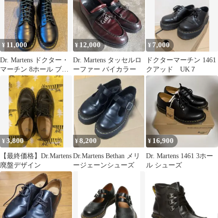
11,000
12,000
7,000
¥
¥
¥
Dr. Martens ドクター・
Dr. Martens タッセルロ
ドクターマーチン 1461
マーチン 8ホール ブー
ーファー バイカラー
クアッド UK７
ツ
3,800
8,200
16,900
¥
¥
¥
【最終価格】Dr.Martens
Dr.Martens Bethan メリ
Dr. Martens 1461 3ホー
廃盤デザイン
ージェーンシューズ
ル シューズ