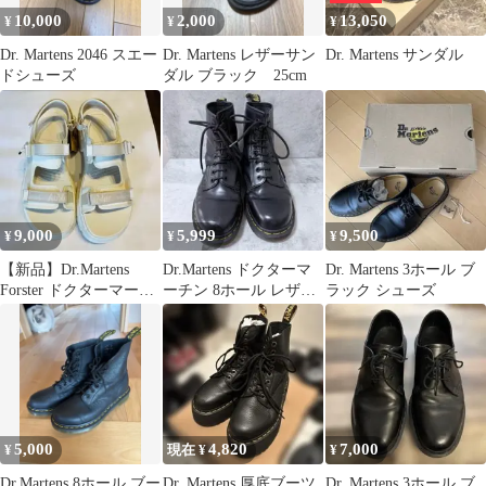
10,000
2,000
13,050
¥
¥
¥
Dr. Martens 2046 スエー
Dr. Martens レザーサン
Dr. Martens サンダル
ドシューズ
ダル ブラック 25cm
9,000
5,999
9,500
¥
¥
¥
【新品】Dr.Martens
Dr.Martens ドクターマ
Dr. Martens 3ホール ブ
Forster ドクターマーチ
ーチン 8ホール レザー
ラック シューズ
ン
ブーツ UK6 厚底
5,000
4,820
7,000
¥
現在 ¥
¥
Dr.Martens 8ホール ブー
Dr. Martens 厚底ブーツ
Dr. Martens 3ホール ブ