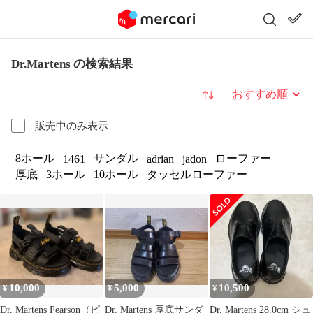
Dr.Martens の検索結果
並び替え
販売中のみ表示
8ホール
サンダル
ローファー
1461
adrian
jadon
厚底
3ホール
10ホール
タッセルローファー
10,000
5,000
10,500
¥
¥
¥
Dr. Martens Pearson（ピ
Dr. Martens 厚底サンダ
Dr. Martens 28.0cm シュ