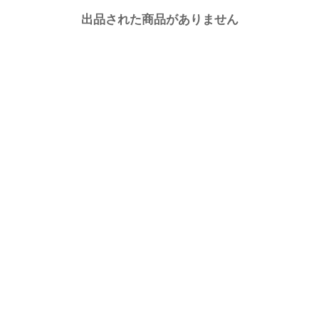
出品された商品がありません