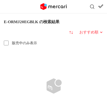
E-ORMJ20EGBLK の検索結果
並び替え
販売中のみ表示