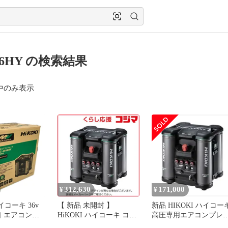
16HY の検索結果
中のみ表示
312,630
171,000
¥
¥
ハイコーキ 36v
【 新品 未開封 】
新品 HIKOKI ハイコー
4口 エアコンプ
HiKOKI ハイコーキ コウ
高圧専用エアコンプレ
バッテリー、充
アツコンプレッサ
サEC4516HY(S)