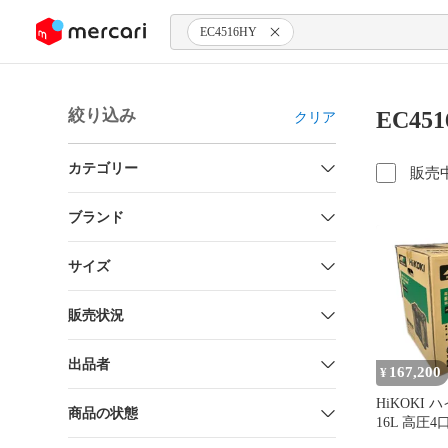
ンツにスキップ
EC4516HY
絞り込み
EC45
クリア
カテゴリー
販売
ブランド
サイズ
販売状況
出品者
167,200
¥
HiKOKI 
商品の状態
16L 高圧
レッサ ※