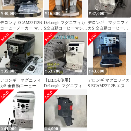
40,000
16,800
37,000
¥
¥
¥
デロンギ ECAM22112B
DeLonghiマグニフィカ
デロンギ マグニフィ
コーヒーメーカー マグ
S全自動コーヒーマシ
カS 全自動コーヒーマ
ニフィカS
ン ECAM22112ジャン
シン ホワイト
ク品
ECAM22112
35,000
53,780
43,800
¥
¥
¥
デロンギ マグニフィ
【ほぼ未使用】
デロンギ マグニフィカ
カS 全自動コーヒーマ
DeLonghi マグニフィカ
S ECAM22112B エスプ
シン ECAM22112B
S ECAM22112W 説明書
レッソマシン
付属
41,000
4,000
¥
¥