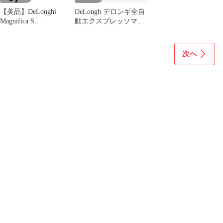
【美品】DeLonghi
DeLongh デロンギ全自
Magnifica S
動エクスプレッソマシ
ECAM22112W
ン用 抽出ユニット
次へ