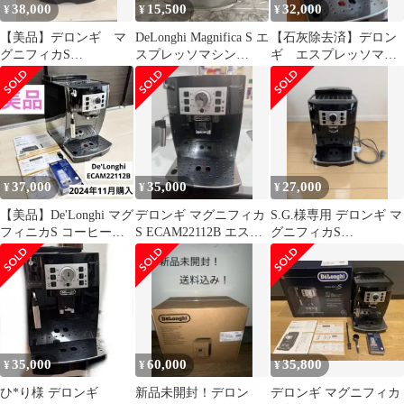
38,000
15,500
32,000
¥
¥
¥
【美品】デロンギ マ
DeLonghi Magnifica S エ
【石灰除去済】デロン
グニフィカS
スプレッソマシン
ギ エスプレッソマシ
ECAM22112B 本体&付
ECAM22112
ン マグニフィカS
属品＆取扱説明書
ECAM22112B
37,000
35,000
27,000
¥
¥
¥
【美品】De'Longhi マグ
デロンギ マグニフィカ
S.G.様専用 デロンギ マ
フィニカS コーヒーメ
S ECAM22112B エスプ
グニフィカS
ーカECAM22112B
レッソマシン
ECAM22112B
35,000
60,000
35,800
¥
¥
¥
ひ*り様 デロンギ
新品未開封！デロン
デロンギ マグニフィカ