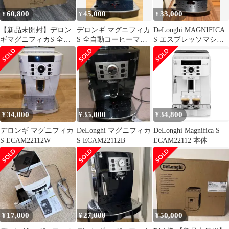
60,800
45,000
33,000
¥
¥
¥
【新品未開封】デロン
デロンギ マグニフィカ
DeLonghi MAGNIFICA
ギマグニフィカS 全自
S 全自動コーヒーマシ
S エスプレッソマシン
動コーヒーマシ
ン ECAM22112B 中古
ECAM22112B
ECAM22112B
美品
34,000
35,000
34,800
¥
¥
¥
デロンギ マグニフィカ
DeLonghi マグニフィカ
DeLonghi Magnifica S
S ECAM22112W
S ECAM22112B
ECAM22112 本体
17,000
27,000
50,000
¥
¥
¥