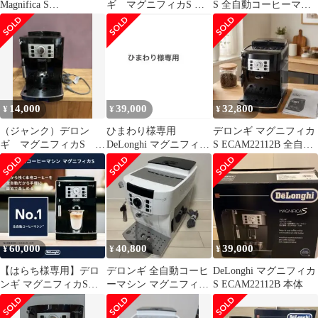
Magnifica S
ギ マグニフィカS 全
S 全自動コーヒーマシ
ECAM22112B 2024-20
自動コーヒーマシン
ンECAM22112B ブラッ
ECAM22112B
ク
14,000
39,000
32,800
¥
¥
¥
（ジャンク）デロン
ひまわり様専用
デロンギ マグニフィカ
ギ マグニフィカS 全
DeLonghi マグニフィカ
S ECAM22112B 全自動
自動コーヒーマシン
S ECAM22112 本体
エスプレッソマシン
ECAM22112B
60,000
40,800
39,000
¥
¥
¥
【はらち様専用】デロ
デロンギ 全自動コーヒ
DeLonghi マグニフィカ
ンギ マグニフィカS
ーマシン マグニフィカ
S ECAM22112B 本体
ECAM22112B
S ECAM22112W