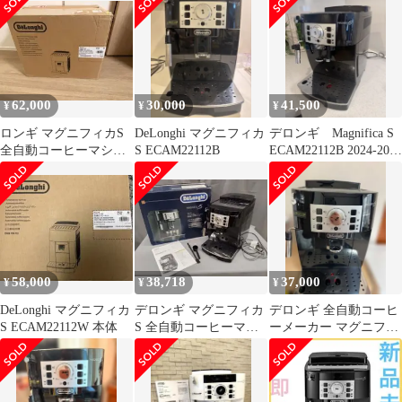
62,000
30,000
41,500
¥
¥
¥
ロンギ マグニフィカS
DeLonghi マグニフィカ
デロンギ Magnifica S
全自動コーヒーマシン
S ECAM22112B
ECAM22112B 2024-2025
ECAM22112B ブラック
年
58,000
38,718
37,000
¥
¥
¥
DeLonghi マグニフィカ
デロンギ マグニフィカ
デロンギ 全自動コーヒ
S ECAM22112W 本体
S 全自動コーヒーマシ
ーメーカー マグニフィ
ン ECAM22112B ブラッ
カS ブラック
ク
ECAM22112B