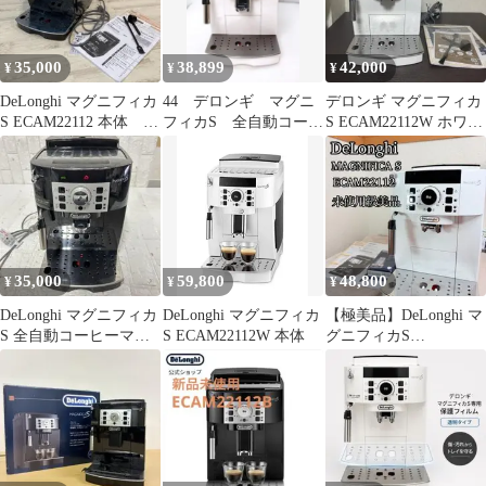
35,000
38,899
42,000
¥
¥
¥
DeLonghi マグニフィカ
44 デロンギ マグニ
デロンギ マグニフィカ
S ECAM22112 本体 デ
フィカS 全自動コーヒ
S ECAM22112W ホワイ
ロンギ
ーマシン ECAM22112W
ト 全自動コーヒーマシ
ン
35,000
59,800
48,800
¥
¥
¥
DeLonghi マグニフィカ
DeLonghi マグニフィカ
【極美品】DeLonghi マ
S 全自動コーヒーマシ
S ECAM22112W 本体
グニフィカS
ン ECAM22112B
ECAM22112W 説明書付
属