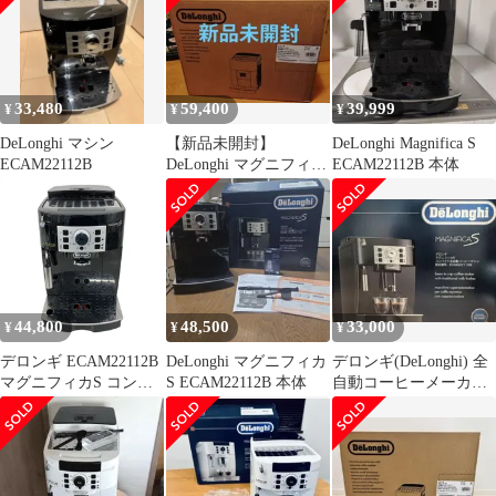
33,480
59,400
39,999
¥
¥
¥
DeLonghi マシン
【新品未開封】
DeLonghi Magnifica S
ECAM22112B
DeLonghi マグニフィカ
ECAM22112B 本体
S ECAM22112B
44,800
48,500
33,000
¥
¥
¥
デロンギ ECAM22112B
DeLonghi マグニフィカ
デロンギ(DeLonghi) 全
マグニフィカS コンパ
S ECAM22112B 本体
自動コーヒーメーカー
クト全自動コーヒーマ
マグニフィカS ブラッ
シン エスプレッソマシ
ク
ン 中古 K11507293