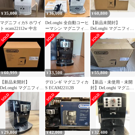
35,000
36,000
60,800
¥
¥
¥
マグニフィカS ホワイ
DeLonghi 全自動コーヒ
【新品未開封】
ト ecam22112w 中古
ーマシン マグニフィカ
DeLonghi マグニフィカ
S ECAM22112W
S ECAM22112B
60,999
33,500
55,800
¥
¥
¥
【新品未開封】
デロンギ マグニフィカ
【新品・未使用・未開
DeLonghi マグニフィカ
S ECAM22112B
封】DeLonghi マグニフ
S ECAM22112B デロン
ィカS ECAM22112B
ギ
29,800
42,000
32,400
¥
¥
¥