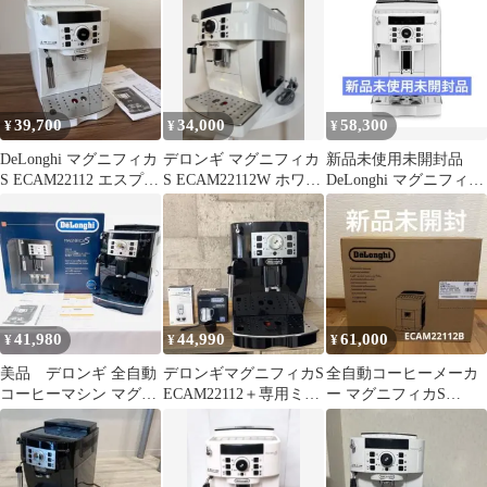
白
39,700
34,000
58,300
¥
¥
¥
DeLonghi マグニフィカ
デロンギ マグニフィカ
新品未使用未開封品
S ECAM22112 エスプレ
S ECAM22112W ホワイ
DeLonghi マグニフィカ
ッソマシン
ト 全自動コーヒーマシ
S ECAM22112W
ン
41,980
44,990
61,000
¥
¥
¥
美品 デロンギ 全自動
デロンギマグニフィカS
全自動コーヒーメーカ
コーヒーマシン マグニ
ECAM22112＋専用ミル
ー マグニフィカS
フィカS ECAM22112B
クジャグ＋専用除石灰
ECAM22112B （ブラッ
剤付き
ク）