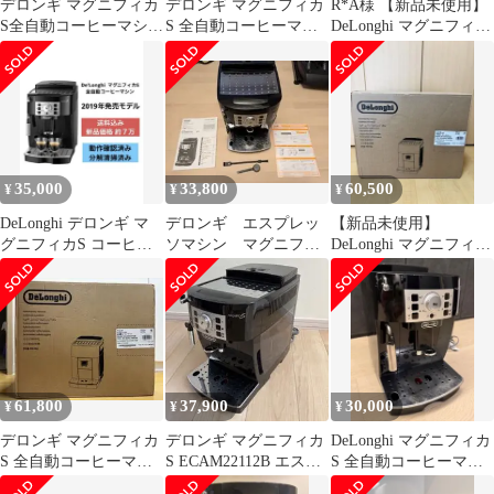
デロンギ マグニフィカ
デロンギ マグニフィカ
R*A様 【新品未使用】
S全自動コーヒーマシン
S 全自動コーヒーマシ
DeLonghi マグニフィカ
ECAM22112W
ン ECAM22112B ブラッ
S ECAM22112W
ク
35,000
33,800
60,500
¥
¥
¥
DeLonghi デロンギ マ
デロンギ エスプレッ
【新品未使用】
グニフィカS コーヒー
ソマシン マグニフィ
DeLonghi マグニフィカ
マシン ECAM22112B
カS ECAM22112B
S ECAM22112B 本体
61,800
37,900
30,000
¥
¥
¥
デロンギ マグニフィカ
デロンギ マグニフィカ
DeLonghi マグニフィカ
S 全自動コーヒーマシ
S ECAM22112B エスプ
S 全自動コーヒーマシ
ン [ECAM22112B]
レッソマシン
ン 本体ECAM22112B