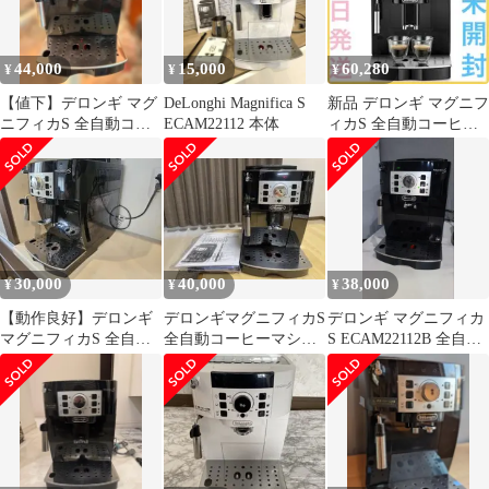
44,000
15,000
60,280
¥
¥
¥
【値下】デロンギ マグ
DeLonghi Magnifica S
新品 デロンギ マグニフ
ニフィカS 全自動コー
ECAM22112 本体
ィカS 全自動コーヒー
ヒーメーカー
マシン ECAM22112B
ECAM22112B
30,000
40,000
38,000
¥
¥
¥
【動作良好】デロンギ
デロンギマグニフィカS
デロンギ マグニフィカ
マグニフィカS 全自動
全自動コーヒーマシ
S ECAM22112B 全自動
コーヒーマシン
ン ECAM22112
コーヒーマシン
ECAM22112B