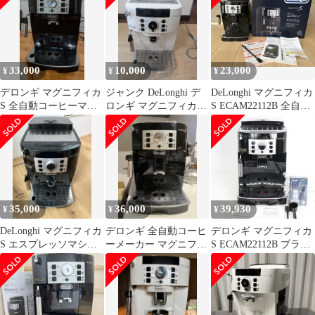
33,000
10,000
23,000
¥
¥
¥
デロンギ マグニフィカ
ジャンク DeLonghi デ
DeLonghi マグニフィカ
S 全自動コーヒーマシ
ロンギ マグニフィカS
S ECAM22112B 全自動
ン ブラック
ECAM22112W
コーヒーマシン
ECAM22112B
35,000
36,000
39,930
¥
¥
¥
DeLonghi マグニフィカ
デロンギ 全自動コーヒ
デロンギ マグニフィカ
S エスプレッソマシン
ーメーカー マグニフィ
S ECAM22112B ブラッ
本体 ECAM22112B
カS ブラック
ク 全自動エスプレッソ
ECAM22112B
マシン コーヒーメーカ
ー DeLonghi 本体