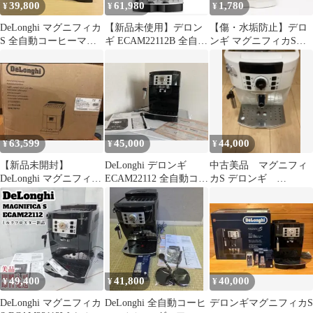
39,800
61,980
1,780
¥
¥
¥
DeLonghi マグニフィカ
【新品未使用】デロン
【傷・水垢防止】デロ
S 全自動コーヒーマシ
ギ ECAM22112B 全自動
ンギ マグニフィカS専
ン ECAM22112B
コーヒーマシン
用 保護フィルム 透明
63,599
45,000
44,000
¥
¥
¥
【新品未開封】
DeLonghi デロンギ
中古美品 マグニフィ
DeLonghi マグニフィカ
ECAM22112 全自動コー
カS デロンギ
S ECAM22112B
ヒーマシン
ECAM22112W内部清掃
済
49,400
41,800
40,000
¥
¥
¥
DeLonghi マグニフィカ
DeLonghi 全自動コーヒ
デロンギマグニフィカS