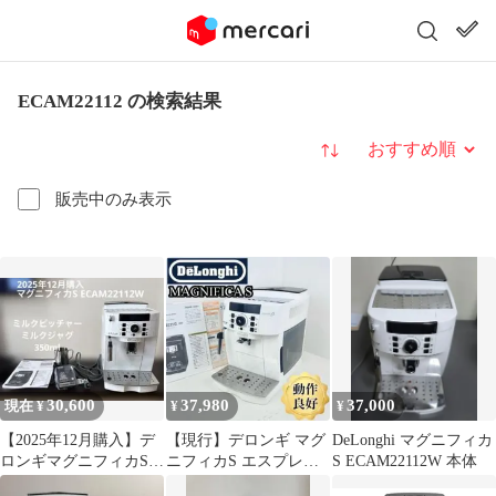
ECAM22112 の検索結果
並び替え
販売中のみ表示
30,600
37,980
37,000
現在 ¥
¥
¥
【2025年12月購入】デ
【現行】デロンギ マグ
DeLonghi マグニフィカ
ロンギマグニフィカS
ニフィカS エスプレッ
S ECAM22112W 本体
ECAM22112W
ソマシン ECAM22112