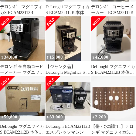
デロンギ マグニフィ
DeLonghi マグニフィカ
デロンギ コーヒーメ
カS ECAM22112B
S ECAM22112B 本体
ーカー ECAM22112B
34,000
15,000
42,000
¥
¥
¥
デロンギ 全自動コーヒ
【ジャンク品】
DeLonghi マグニフィカ
ーメーカー マグニフィ
DeLonghi Magnifica S エ
S ECAM22112B 本体&
カS ブラック
スプレッソマシン 本体
付属品付き
ECAM22112B
59,800
33,000
2,200
¥
¥
¥
DeLonghi マグニフィカ
De'Longhi ECAM22112B
【傷・水垢防止】デロ
S ECAM22112B 本体
エスプレッソマシン
ンギ マグニフィカS専