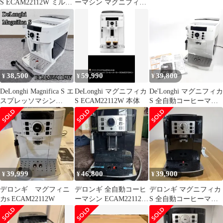
S ECAM22112W ミルク
ーマシン マグニフィカ
フロスター新品
S ECAM22112B
38,500
59,990
39,800
¥
¥
¥
DeLonghi Magnifica S エ
DeLonghi マグニフィカ
De'Longhi マグニフィカ
スプレッソマシン
S ECAM22112W 本体
S 全自動コーヒーマシ
ECAM22112W
ン ECAM22112W ホワ
イト 動作確認済み
39,999
46,800
39,900
¥
¥
¥
デロンギ マグフィニ
デロンギ 全自動コーヒ
デロンギ マグニフィカ
カs ECAM22112W
ーマシン ECAM22112B
S 全自動コーヒーマシ
マグニフィカSコンパク
ン
ト