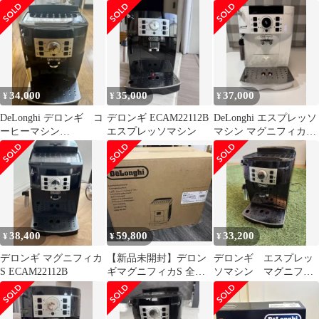
新品未使用
用 ドリップトレイ保護
シート 木目
34,000
35,000
37,000
¥
¥
¥
DeLonghi デロンギ コ
デロンギ ECAM22112B
DeLonghi エスプレッソ
ーヒーマシン
エスプレッソマシン
マシン マグニフィカS
ECAM22112B
ECAM22112W
38,400
59,800
33,200
¥
¥
¥
デロンギ マグニフィカ
【新品未開封】デロン
デロンギ エスプレッ
S ECAM22112B
ギマグニフィカS 全自
ソマシン マグニフィ
動コーヒーマシン
カS ECAM22112B
ECAM22112B