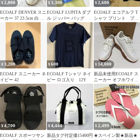
2,800
3,300
2,600
¥
¥
¥
ECOALF DENVER スニ
ECOALF LUPITA ダブ
ECOALF エコアルフ T
ーカー 37 23.5cm 白 軽
ル ジッパー バッグ
シャツ プリント プリ
量
ント半袖 イエロー サイ
ズM
3,200
600
14,000
¥
¥
¥
ECOALF スニーカー ネ
ECOALF Tシャツ ネイ
新品未使用ECOALF ス
イビー 42
ビー ロゴ入り 12Y
ニーカー オフホワイト
24.5
4,700
4,444
2,499
¥
¥
¥
ECOALF スポーツサン
新品タグ付定価15400円
★スペイン製★新品★