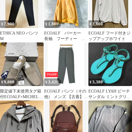
7,900
1,800
3,800
¥
¥
¥
ETHICA NEO パンツ
ECOALF パーカー
ECOALF フード付きジ
M
長袖 フーディー イ
ップアップホワイト
エロー 無地 プルオ
ーバー
5%OFF
9,000
3,420
3,380
¥
¥
¥
限定値下未使用タグ箱
ECOALF パンツ（その
ECOALF LYAH ビーチ
付ECOALF×MICHELIN
他） メンズ 【古着】
サンダル ミントグリー
ニットローファースニ
【中古】【送料無料】
ン us7
ーカ40