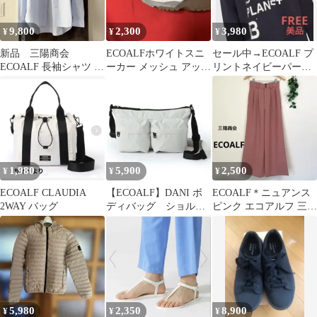
9,800
2,300
3,980
¥
¥
¥
新品 三陽商会
ECOALFホワイトスニ
セール中→ECOALF プ
ECOALF 長袖シャツ ラ
ーカー メッシュ アッパ
リントネイビーパーカ
イトブルー
ー 24㎝
ー FREEサイズ 【美
品】
1,980
5,900
2,500
¥
¥
¥
ECOALF CLAUDIA
【ECOALF】DANI ボ
ECOALF＊ニュアンス
2WAY バッグ
ディバッグ ショルダ
ピンク エコアルフ 三陽
ーバッグ ホワイト
商会 ワイドパンツ ガウ
チョ
5,980
2,350
8,900
¥
¥
¥