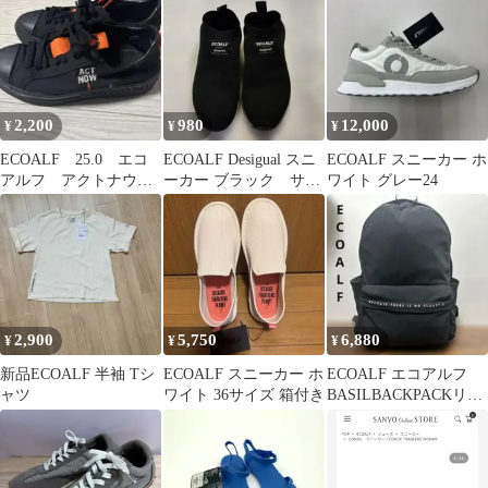
ク メンズ
2,200
980
12,000
¥
¥
¥
ECOALF 25.0 エコ
ECOALF Desigual スニ
ECOALF スニーカー ホ
アルフ アクトナウ
ーカー ブラック サイ
ワイト グレー24
スニーカー オレン
ズ不明
ジ 厚底 黒
2,900
5,750
6,880
¥
¥
¥
新品ECOALF 半袖 Tシ
ECOALF スニーカー ホ
ECOALF エコアルフ
ャツ
ワイト 36サイズ 箱付き
BASILBACKPACKリュ
ックバックパックブラ
ック