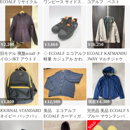
ECOALF リサイクルポ
ワンピース サイドスリ
コアルフ ベスト
リエステルジャケット
ット
コート グレー
2,200
3,664
16,250
¥
¥
¥
旧モデル 廃盤ecoalf ナ
◇ ECOALF エコアルフ
ECOALF KATMANDU
イロンJKT アウトドア
軽量 カジュアル かわい
3WAY マルチジャケッ
ネイビー Mサイズ
い スニーカー シューズ
ト
ブラック レディース P
【1402160007506】
1,800
12,500
4,300
¥
¥
現在 ¥
JOURNAL STANDARD
美品 エコアルフ
完売品 美品 ECOALF S
ネイビー バックパック
ECOALF カーディガン
ブルー マウンテンパー
リュック
青
カ