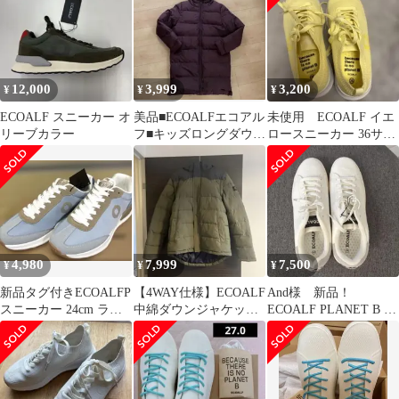
12,000
3,999
3,200
¥
¥
¥
ECOALF スニーカー オ
美品■ECOALFエコアル
未使用 ECOALF イエ
リーブカラー
フ■キッズロングダウン
ロースニーカー 36サイ
■12Y スペイン
ズ
4,980
7,999
7,500
¥
¥
¥
新品タグ付きECOALFP
【4WAY仕様】ECOALF
And様 新品！
スニーカー 24cm ライ
中綿ダウンジャケット /
ECOALF PLANET B ホ
トブルー
ベスト カーキ Sサイズ
ワイトスニーカー