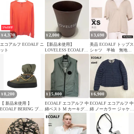
◇■◎レディース
5%OFF
4,370
2,000
3,690
¥
¥
¥
エコアルフ ECOALF ニ
【新品未使用】
美品 ECOALF トップス
ット
LOVELESS ECOALF
シャツ 半袖 無地
サステナブル素材 限定
麻 スキッパー スタ
タンブラー
ンダード
8,200
15,800
6,900
¥
¥
¥
【 新品未使用 】
ECOALF エコアルフ 中
ECOALF エコアルフ 中
ECOALF BERING ブー
綿ベスト M カーキグリ
綿 ノーカラー ジャケッ
ツ
ーン ダブルジップ 軽量
ト S ネイビー 美品