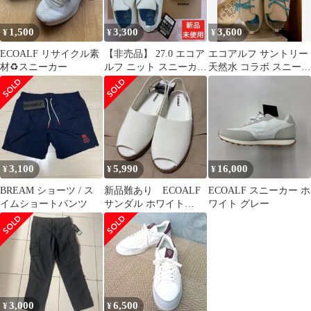
1,500
3,300
3,600
¥
¥
¥
ECOALF リサイクル素
【非売品】 27.0 エコア
エコアルフ サントリー
材♻️スニーカー
ルフ ニット スニーカー
天然水 コラボ スニーカ
サントリー ローカット
ー 27.0
3,100
5,990
16,000
¥
¥
¥
BREAM ショーツ / ス
新品難あり ECOALF
ECOALF スニーカー ホ
イムショートパンツ
サンダル ホワイト
ワイト グレー
23.5cm
3,000
6,500
¥
¥