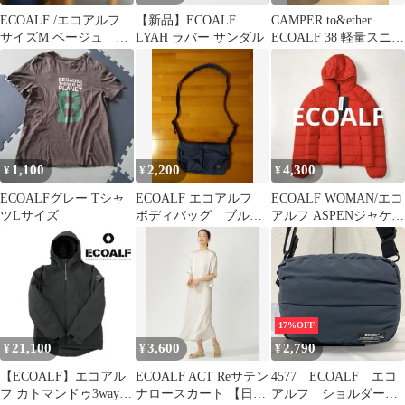
ECOALF /エコアルフ
【新品】ECOALF
CAMPER to&ether
サイズM ベージュ フ
LYAH ラバー サンダル
ECOALF 38 軽量スニー
ード付き中綿アウター
カー ブラック
1,100
2,200
4,300
¥
¥
¥
ECOALFグレー Tシャ
ECOALF エコアルフ
ECOALF WOMAN/エコ
ツLサイズ
ボディバッグ ブルー
アルフ ASPENジャケッ
系
ト ダウンジャケット
17%OFF
21,100
3,600
2,790
¥
¥
¥
【ECOALF】エコアル
ECOALF ACT Reサテン
4577 ECOALF エコ
フ カトマンドゥ3wayマ
ナロースカート 【日本
アルフ ショルダーバ