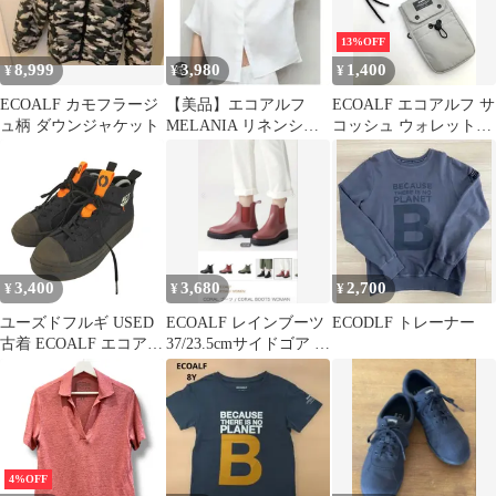
13%OFF
8,999
3,980
1,400
¥
¥
¥
ECOALF カモフラージ
【美品】エコアルフ
ECOALF エコアルフ サ
ュ柄 ダウンジャケット
MELANIA リネンシャ
コッシュ ウォレットバ
ツ KIMONO スリー
ッグ ショルダー ショル
ブ 白
ダー ポーチ グレー ■■
メンズ
3,400
3,680
2,700
¥
¥
¥
ユーズドフルギ USED
ECOALF レインブーツ
ECODLF トレーナー
古着 ECOALF エコアル
37/23.5cmサイドゴア 長
フ ACT NOW アクトナ
靴 エコアルフ
ウ キャンバス スニーカ
ー import レディース 37
4%OFF