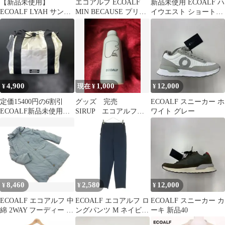
【新品未使用】
エコアルフ ECOALF
新品未使用 ECOALF ハ
ECOALF LYAH サンダ
MIN BECAUSE プリン
イウエスト ショートパ
ル ピンク 38 24cm
ト Tシャツ カットソー
ンツ 白 ホワイト
半袖 M ベージュ 41P11-
626-03
4,900
1,000
12,000
¥
現在 ¥
¥
定価15400円の6割引
グッズ 完売
ECOALF スニーカー ホ
ECOALF新品未使用タ
SIRUP エコアルフ
ワイト グレー
グ付トートバッグ白黒
保冷ボトル ジャンク
8,460
2,580
12,000
¥
¥
¥
ECOALF エコアルフ 中
ECOALF エコアルフ ロ
ECOALF スニーカー カ
綿 2WAY フーディー コ
ングパンツ M ネイビー
ーキ 新品40
ート sizeM/カーキ
レディース 古着