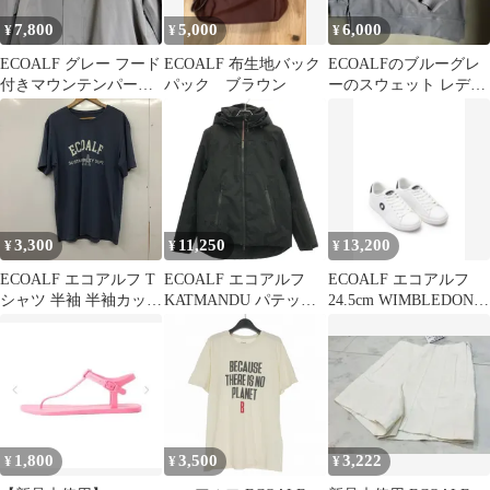
7,800
5,000
6,000
¥
¥
¥
ECOALF グレー フード
ECOALF 布生地バック
ECOALFのブルーグレ
付きマウンテンパーカ
パック ブラウン
ーのスウェット レディ
ー
ースのフリーサイズ
3,300
11,250
13,200
¥
¥
¥
ECOALF エコアルフ T
ECOALF エコアルフ
ECOALF エコアルフ
シャツ 半袖 半袖カット
KATMANDU パテッド
24.5cm WIMBLEDON
ソー プリントTシャツ
ジャケット 41F04-200-
スニーカー
クルーネックカットソ
09 ブラック S
ー
1,800
3,500
3,222
¥
¥
¥