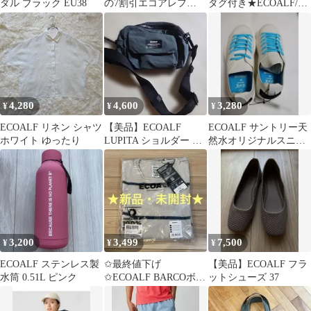
ダル ブラック EU38
の7割引エコアレフ
タグ付き★ECOALF/エ
ecoalfトートバック男女
コアルフ☆ビーチサン
兼用
ダル☆
4,280
4,600
3,280
¥
¥
¥
ECOALF リネン シャツ
【美品】ECOALF
ECOALF サントリー天
ホワイト ゆったり
LUPITA ショルダー
然水オリジナルスニー
ブルー ナイロン
カー 23.5cm
3,200
3,499
7,500
¥
¥
¥
ECOALF ステンレス製
✩最終値下げ
【美品】ECOALF フラ
水筒 0.51L ピンク
✩ECOALF BARCOボー
ットシューズ 37
ダーニット
BARCOALFKNIT