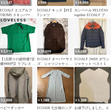
2,947
900
18,000
¥
¥
¥
ECOALF エコアルフ
ECOALF キッズ【8Y】
カンペール PELOTAS
TROMS スキッパーポ
Tシャツ
together ECOALF ブラ
ロシャツ サイズXS(SS)
ック
サーモンピンク NO
RN-204601-18025 トッ
プス 半袖 リネン麻
100% シンプル 無地 レ
ディース 夏 ゴーゴー古
着久喜倉庫店 No.草
3,999
20,000
4,500
¥
¥
¥
1872
【1点限りの超特価‼️定
ECOALF オーバーサイ
ECOALF 2WAY ダウン
価9900円】ラブレス ポ
ズ シャツジャケッ
ジャケット ベスト L
ロシャツ グリーン L
ト ジャケット
2,800
1,580
3,300
¥
¥
¥
ベビーダッカー
ECOAIR 七分袖ロング
お値下げしました。エ