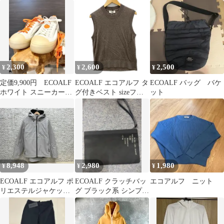
ルチ ジャケット 日本L
限定】
ッグ 小さめ ミニ
レディース メンズ
ユニセックス 軽量
2,300
2,600
2,500
¥
¥
¥
定価9,900円 ECOALF
ECOALF エコアルフ タ
ECOALF バッグ バケ
ホワイト スニーカー
グ付きベスト sizeフリ
ット
23.5cm 靴紐2色付き
ー/チャコールグレー系
8,948
2,980
1,980
¥
¥
¥
ECOALF エコアルフ ポ
ECOALF クラッチバッ
エコアルフ ニット
リエステルジャケット
グ ブラック系 シンプル
41F04-855-03 サイズL
エコアルフ
ライトグレー 中綿ポリ
エステルインナー付