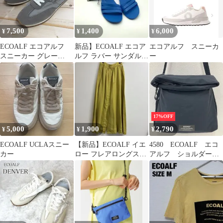
7,500
1,400
6,000
¥
¥
¥
ECOALF エコアルフ
新品】ECOALF エコア
エコアルフ スニーカ
スニーカー グレー
ルフ ラバー サンダル
ー
24cm相当
25cm (40)
17%OFF
5,000
1,900
2,790
¥
¥
¥
ECOALF UCLAスニー
【新品】ECOALF イエ
4580 ECOALF エコ
カー
ロー フレアロングスカ
アルフ ショルダーバ
ート
ッグ レディース メ
ンズ ユニセックス
軽量 無地