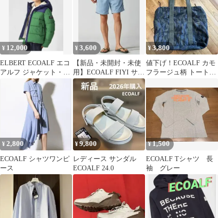
12,000
3,600
3,800
¥
¥
¥
ELBERT ECOALF エコ
【新品・未開封・未使
値下げ！ECOALF カモ
アルフ ジャケット・ア
用】ECOALF FIYI サマ
フラージュ柄 トートバ
ウタ
ーショーツ/メンズ水
ッグ
着 S
2,800
9,800
1,500
¥
¥
¥
ECOALF シャツワンピ
レディース サンダル
ECOALF Tシャツ 長
ース
ECOALF 24.0
袖 グレー