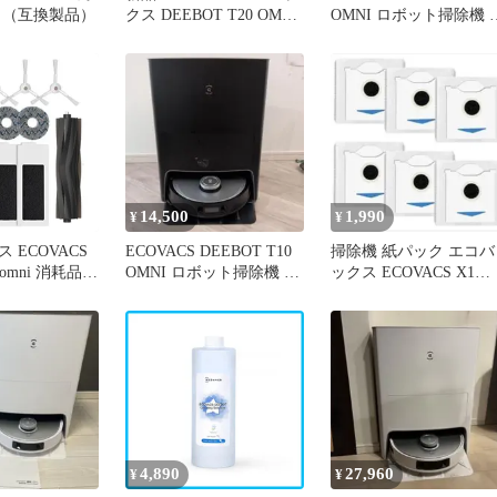
ク（互換製品）
クス DEEBOT T20 OMNI
OMNI ロボット掃除機 
ロボット掃除機
体
14,500
1,990
¥
¥
 ECOVACS
ECOVACS DEEBOT T10
掃除機 紙パック エコバ
0 omni 消耗品
OMNI ロボット掃除機 本
ックス ECOVACS X1
20e OMNI 消
体
OMNI/X1 PLUS
 T20 PRO／
ro／Max Plus
セサリー用交
ストバッグ3
パッド４枚、
4,890
27,960
¥
¥