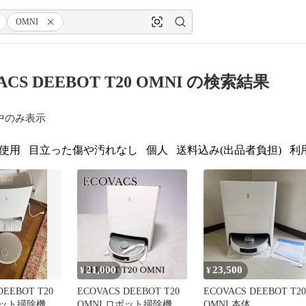
OMNI
ACS DEEBOT T20 OMNI の検索結果
中のみ表示
使用
目立った傷や汚れなし
個人
送料込み(出品者負担)
利
21,000
23,500
¥
¥
DEEBOT T20
ECOVACS DEEBOT T20
ECOVACS DEEBOT T20
ボット掃除機 本
OMNI ロボット掃除機
OMNI 本体