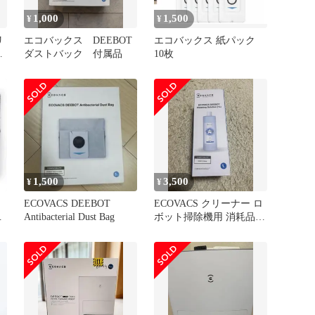
1,000
1,500
¥
¥
リ
エコバックス DEEBOT
エコバックス 紙パック
ダストバック 付属品
10枚
1,500
3,500
¥
¥
ECOVACS DEEBOT
ECOVACS クリーナー ロ
菌
Antibacterial Dust Bag
ボット掃除機用 消耗品
専用洗浄剤（1L）