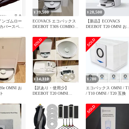
39,500
28,500
¥
¥
 メインゴムロー
ECOVACS エコバックス
【新品】ECOVACS
カバースペア
DEEBOT T30S COMBO
DEEBOT T20 OMNI お
美品
除ロボット
14,310
780
¥
¥
20e OMNI お
【訳あり・使用少】
エコバックス OMNI / T
ト
DEEBOT T20 OMNI
/ T10 OMNI / T20 互換
ECOVACS ロボット掃除
機