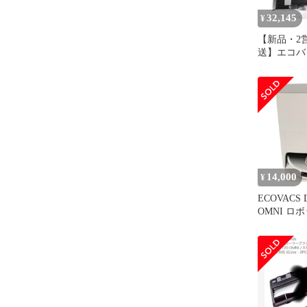
32,145
¥
【新品・2
送】エコバ
ン(Ecovacs
ックス DEE
OMNI DL
シルバー
14,000
¥
ECOVACS 
OMNI ロ
deebot-t2
(B)】