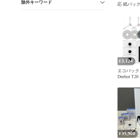
除外キーワード
応 紙パッ
3,124
¥
エコバックス
Deebot T2
DEEBOT T
耗品 Deebot
MAX T20 P
掃除機アク
換部品 ダ
枚、モップ
フィル 1
35,900
¥