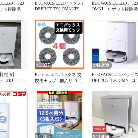
DEEBOT T20
ECOVACS(エコバックス)
ECOVACS DEEBOT T20
ボット掃除機
DEEBOT T90 OMNI/T90
OMNI ロボット掃除機
PRO OMNI/X11
OMNICYCLONE/T80
OMNI/T50 OMNI/T80S
OMNI/T50S OMNI/X8
PRO OMNI/DEEBOT
mini/DEEBOT
1,027
44,999
¥
¥
料配送】
Ecovacs エコバックス 交
ECOVACS(エコバックス
DEEBOT T10
換用モップ 4個入り 互換
DEEBOT T20 OMNI ロ
7
品 DEEBOT
ット掃除機
6%OFF
1,200
14,000
¥
¥