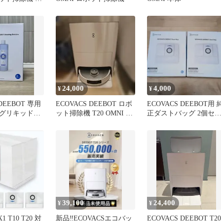
24,000
4,000
¥
¥
 DEEBOT 専用
ECOVACS DEEBOT ロボ
ECOVACS DEEBOT用 
グリキッド
ット掃除機 T20 OMNI 付
正ダストバッグ 2個セ
属品付き
ト
39,100
24,400
¥
¥
1 T10 T20 対
新品‼️ECOVACSエコバッ
ECOVACS DEEBOT T20