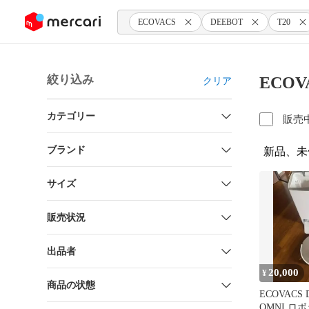
ンツにスキップ
ECOVACS
DEEBOT
T20
絞り込み
ECOV
クリア
カテゴリー
販売
ブランド
新品、未
サイズ
販売状況
出品者
20,000
¥
商品の状態
ECOVACS 
OMNI ロ