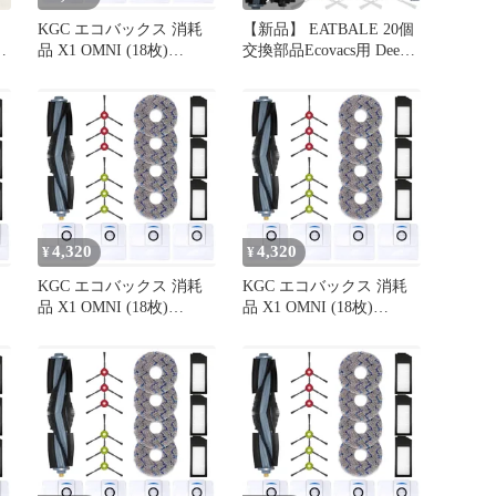
S
KGC エコバックス 消耗
【新品】 EATBALE 20個
ボ
品 X1 OMNI (18枚)
交換部品Ecovacs用 Deebot
DEEBOT ロボット掃除機
用 T20 Omni / T20e Omni
X1 OMNI／X1 PLUS／
ロボット掃除機 2ゴムメ
T10／ T10 OMNI／T20交
インブラシ 6サイドブラ
換用 消耗品 交換アクセ
シ 4ダストバッグ 4ヘパ
サリ ECOVACS ダストボ
フィルター 4ワイプモッ
ックス交換用エコ紙パッ
プクロス アクセサリーキ
ク*4 フィルター × 1
ット消耗品 1
4,320
4,320
¥
¥
KGC エコバックス 消耗
KGC エコバックス 消耗
品 X1 OMNI (18枚)
品 X1 OMNI (18枚)
機
DEEBOT ロボット掃除機
DEEBOT ロボット掃除機
X1 OMNI／X1 PLUS／
X1 OMNI／X1 PLUS／
交
T10／ T10 OMNI／T20交
T10／ T10 OMNI／T20交
換用 消耗品 交換アクセ
換用 消耗品 交換アクセ
ボ
サリ ECOVACS ダストボ
サリ ECOVACS ダストボ
ッ
ックス交換用エコ紙パッ
ックス交換用エコ紙パッ
ク*4 フィルター × 1
ク*4 フィルター × 1