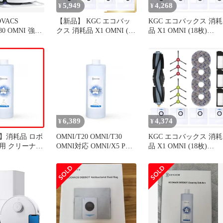
5,949
4,268
¥
¥
VACS
【新品】 KGC エコバッ
KGC エコバックス 消耗
80 OMNI 強吸
クス 消耗品 X1 OMNI (18
品 X1 OMNI (18枚)
ット掃除機
枚) DEEBOT ロボット掃
DEEBOT ロボット掃除
除機 X1 OMNI/X1 PLUS/
X1 OMNI／X1 PLUS／
T10/ T10 OMNI/T20交換
T10／ T10 OMNI／T20
用 消耗品 交換アクセサ
換用 消耗品 交換アクセ
リ ECOVACS ダストボッ
サリ ECOVACS ダスト
クス交換用エコ紙パック
ックス交換用エコ紙パ
*4 フィ 1
ク*4 フィルター × 1
6,389
4,374
¥
¥
】消耗品 ロボ
OMNI/T20 OMNI/T30
KGC エコバックス 消耗
用 クリーナー
OMNI対応 OMNI/X5 PRO
品 X1 OMNI (18枚)
MNI/T10
PRO クリーナー PRO
DEEBOT ロボット掃除
 OMNI/X1
mini/N30 OMNI/DEEBOT
X1 OMNI／X1 PLUS／
OMNI/T30 専
ロボット掃除機用
T10／ T10 OMNI／T20
1L）
OMNI/X8 OMNI/T50S
換用 消耗品 交換アクセ
RO PRO PRO
OMNI/T80S OMNI/T50 消
サリ ECOVACS ダスト
OMNI/DEEBOT
耗品 OMNICYCL
ックス交換用エコ紙パ
ク*4 フィルター × 0