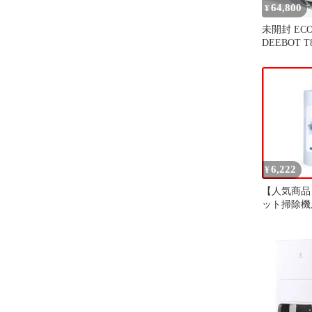
64,800
¥
未開封 ECO
DEEBOT T
引力 ロボ
6,222
¥
【人気商品
ット掃除機
OMNI対応 O
TURBO/X1
OMNI/T20 
用洗浄剤（
OMNI/X5 P
mini/N30 
OMN