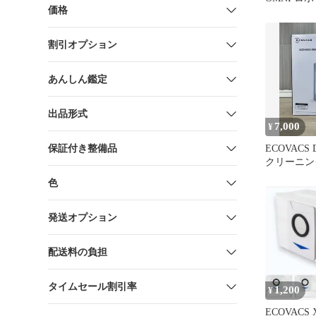
価格
体
割引オプション
あんしん鑑定
出品形式
7,000
¥
保証付き整備品
ECOVACS
クリーニン
1L×2本
色
発送オプション
配送料の負担
タイムセール割引率
1,200
¥
ECOVACS X