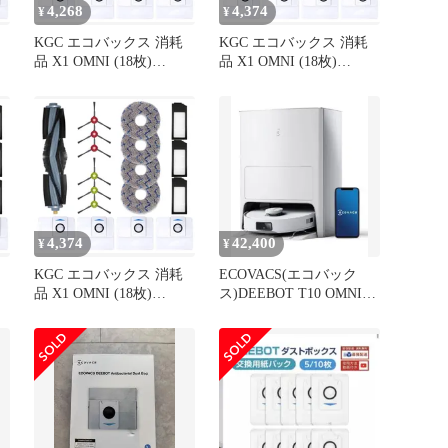
4,268
4,374
¥
¥
KGC エコバックス 消耗
KGC エコバックス 消耗
品 X1 OMNI (18枚)
品 X1 OMNI (18枚)
機
DEEBOT ロボット掃除機
DEEBOT ロボット掃除機
X1 OMNI／X1 PLUS／
X1 OMNI／X1 PLUS／
交
T10／ T10 OMNI／T20交
T10／ T10 OMNI／T20交
換用 消耗品 交換アクセ
換用 消耗品 交換アクセ
ボ
サリ ECOVACS ダストボ
サリ ECOVACS ダストボ
ッ
ックス交換用エコ紙パッ
ックス交換用エコ紙パッ
ク*4 フィルター × 0
ク*4 フィルター × 1
4,374
42,400
¥
¥
KGC エコバックス 消耗
ECOVACS(エコバック
品 X1 OMNI (18枚)
ス)DEEBOT T10 OMNI
機
DEEBOT ロボット掃除機
ロボット掃除機
X1 OMNI／X1 PLUS／
交
T10／ T10 OMNI／T20交
換用 消耗品 交換アクセ
ボ
サリ ECOVACS ダストボ
ッ
ックス交換用エコ紙パッ
ク*4 フィルター × 1