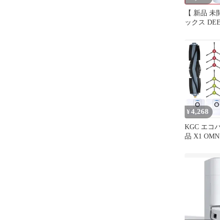
【 新品 未開封
ックス DE
浄剤（1L） D
未使用 送
4,268
¥
KGC エコ
品 X1 OMNI
DEEBOT
X1 OMNI／
T10／ T10
換用 消耗
サリ ECO
ックス交換
ク*4 フィル