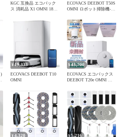
KGC 互換品 エコバック
ECOVACS DEEBOT T50S
ス 消耗品 X1 OMNI 18枚
OMNI ロボット掃除機-
DEEBOT ロボット掃除機
-531711
OMNI/X1 PLUS/ T10/ 交
換用 交換アクセサリ
ECOVACS 18枚セット 社
外品
19,333
43,700
¥
¥
)
ECOVACS DEEBOT T10
ECOVACS エコバックス
ボ
OMNI
DEEBOT T20e OMNI ロ
ボット掃除機
4,320
5,216
¥
¥