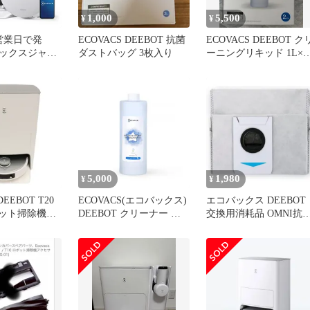
1,000
5,500
¥
¥
営業日で発
ECOVACS DEEBOT 抗菌
ECOVACS DEEBOT ク
ックスジャパ
ダストバッグ 3枚入り
ーニングリキッド 1L×2
 Japan) エコバ
本
BOT T20
X23 ホワイト×
5,000
1,980
¥
¥
DEEBOT T20
ECOVACS(エコバックス)
エコバックス DEEBOT
ボット掃除機
DEEBOT クリーナー ロ
交換用消耗品 OMNI抗
0-omni【良い
ボット掃除機用 消耗品
ゴミパック3個入り
専用洗浄剤（1L）T50
(DDB020008)
OMNI／T80 OMNI／X11
1