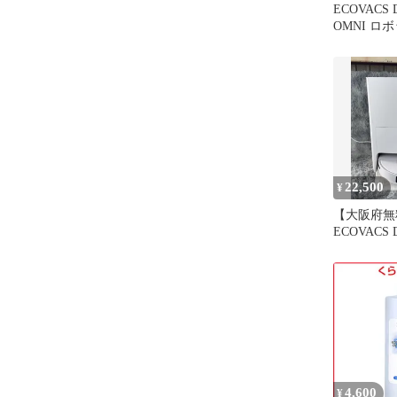
ECOVACS 
OMNI ロ
22,500
¥
【大阪府無
ECOVACS 
OMNI R-44
4,600
¥