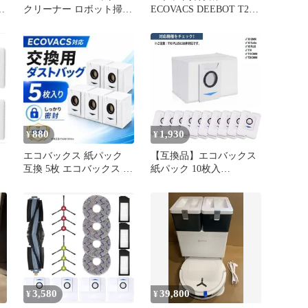
本
クリーナー ロボット掃除
ECOVACS DEEBOT T20e
機用 消耗品 専用洗浄剤
OMNI
（110ml） D-SO01-0021
880
1,930
¥
¥
エコバックス 紙パック
【互換品】エコバックス
互換 5枚 エコバックス ダ
紙パック 10枚入
ストバッグ 交換用
DEEBOT X1 OMNI T20
OMNI ダストボックス交
換用エコ紙パック T20
OMN / X1 / X1 OMNI / X1
対応 ECOVACS 床用ロボ
ット掃除機 消耗品
3,580
39,800
¥
¥