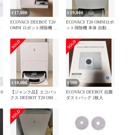
17,800
19,000
¥
¥
ECOVACS DEEBOT T20
ECOVACS T20 OMNIロボ
掃
OMNI ロボット掃除機 本
ット掃除機 本体 自動ゴ
体
ミ収集 水拭き
10,000
500
¥
¥
10
【ジャンク品】エコバッ
ECOVACS DEEBOT 抗菌
クス DEEBOT T20 OMNI
ダストバッグ 2枚入
DLX23