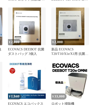
体
ット掃除機
2,000
2,000
¥
¥
純
ECOVACS DEEBOT 抗菌
新品 ECOVACS
ッ
ダストバッグ 3個入
T20/T10/X1e/X1用 抗菌ダ
ストバッグ 3個入
1,040
33,000
¥
¥
ECOVACS エコバックス
ロボット掃除機