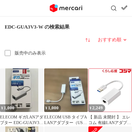
EDC-GUA3V3-W の検索結果
並び替え
販売中のみ表示
1,000
1,000
2,249
¥
¥
¥
ELECOM ギガLANアダ
ELECOM USB タイプA
【 新品 未開封 】 エレ
プター EDC-GUA3V3-
LANアダプター（USB-
コム 有線LANアダプタ
W
Aプラグ）
ー USB-A 1000Mbps 高