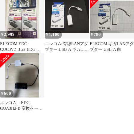
速通信 USB3.2 Gen1 (
Win 11 10 Mac Nintendo
Switch 対応 ) ホワイト
EDC-GUA3V3-W 未使
用 送料無料
2,999
1,100
780
¥
¥
¥
ELECOM EDC-
エレコム 有線LANアダ
ELECOM ギガLANアダ
GUC3V2-B x2 EDC-
プター USB-A ギガLAN
プター USB-A 白
GUA3H2-B x1
ホワイト 659
600
¥
エレコム EDC-
GUA3H2-B 変換ケーブ
ル付き