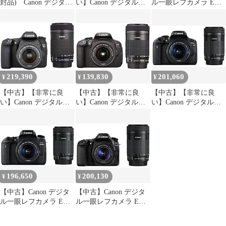
封品) Canon デジタル
い】Canon デジタル一
ル一眼レフカメラ EOS
一眼レフカメラ EOS
眼レフカメラ EOS
Kiss X7 ダブルズームキ
Kiss X8i ダブルズーム
8000D ダブルズームキ
ット EF-S18-55ｍ
キット EF-S18-
ット EF-S18-55mm/EF-
ｍ/EF-S55-250ｍｍ付属
55mm/EF-S55-250mm
S55-250mm 付属
KISSX7-WKIT khxv5rg
付属 EOSKISSX8I-
EOS8000D-WKIT
WKIT kmdlckf
qqffhab
219,390
139,830
201,060
¥
¥
¥
【中古】【非常に良
【中古】【非常に良
【中古】【非常に良
い】Canon デジタル一
い】Canon デジタル一
い】Canon デジタル一
眼レフカメラ EOS 70D
眼レフカメラ EOS Kiss
眼レフカメラ EOS Kiss
ダブルズームキット
X7i ダブルズームキッ
X8i ダブルズームキッ
EF-S18-55 IS STM/EF-
ト EF-S18-55 IS
ト EF-S18-55mm/EF-
S55-250 IS STM付属
STM/EF-S55-250 IS
S55-250mm 付属
EOS70D-WKIT rdzdsi3
STM付属 KISSX7I-
EOSKISSX8I-WKIT
WKIT
qqffhab
196,650
200,130
¥
¥
【中古】Canon デジタ
【中古】Canon デジタ
ル一眼レフカメラ EOS
ル一眼レフカメラ EOS
8000D ダブルズームキ
80D ダブルズームキッ
ット EF-S18-55mm/EF-
ト EF-S18-55 IS