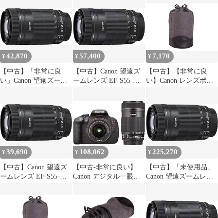
STM※EF-Sレンズ
5.6 IS STM APS-C対応
IS STM APS-C対応 EF-
（APS-Cサイズ用）
EF-S55-250ISSTM
S55-250ISSTM
EF-S55-250ISSTM
42,870
57,400
7,170
¥
¥
¥
【中古】「非常に良
【中古】Canon 望遠ズ
【中古】【非常に良
い」Canon 望遠ズーム
ームレンズ EF-S55-
い】Canon レンズポー
レンズ EF-S55-250mm
250mm F4-5.6 IS STM
チ LP1019 cm3dmju
F4-5.6 IS STM APS-C対
APS-C対応 EF-S55-
応 EF-S55-250ISSTM
250ISSTM rdzdsi3
39,690
108,062
225,270
¥
¥
¥
【中古】Canon 望遠ズ
【中古-非常に良い】
【中古】「未使用品」
ームレンズ EF-S55-
Canon デジタル一眼レ
Canon 望遠ズームレン
250mm F4-5.6 IS STM
フカメラ EOS Kiss X7i
ズ EF-S55-250mm F4-
APS-C対応 EF-S55-
ダブルズームキット
5.6 IS STM APS-C対応
250ISSTM
EF-S18-55 IS STM/EF-
EF-S55-250ISSTM
S55-250 IS STM付属