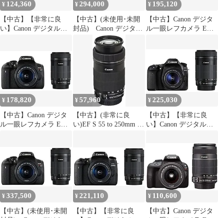
124,360
294,000
195,120
¥
¥
¥
【中古】【非常に良
【中古】(未使用･未開
【中古】Canon デジタ
い】Canon デジタル一
封品) Canon デジタル
ル一眼レフカメラ EOS
眼レフカメラ EOS Kiss
一眼レフカメラ EOS
70D ダブルズームキッ
X7 ダブルズームキット
Kiss X7 ダブルズームキ
ト EF-S18-55 IS
EF-S18-55ｍｍ/EF-S55-
ット EF-S18-55ｍ
STM/EF-S55-250 IS
250ｍｍ付属 KISSX7-
ｍ/EF-S55-250ｍｍ付属
STM付属 EOS70D-
WKIT khxv5rg
KISSX7-WKIT 60wa65s
WKIT rdzdsi3
178,820
57,960
225,030
¥
¥
¥
【中古】Canon デジタ
【中古】(非常に良
【中古】【非常に良
ル一眼レフカメラ EOS
い)EF S 55 to 250mm f 4
い】Canon デジタル一
Kiss X8i ダブルズーム
5.6 IS
眼レフカメラ EOS 80D
キット EF-S18-
ダブルズームキット
55mm/EF-S55-250mm
EF-S18-55 IS STM/EF-
付属 EOSKISSX8I-
S55-250 IS STM付属
WKIT qqffhab
EOS80D-WKIT
ggw725x
337,500
221,110
110,600
¥
¥
¥
【中古】(未使用･未開
【中古】【非常に良
【中古】Canon デジタ