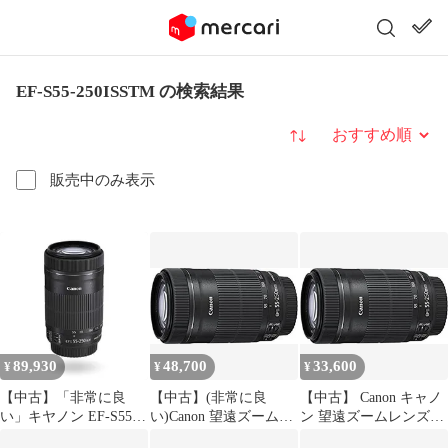
EF-S55-250ISSTM の検索結果
並び替え
販売中のみ表示
89,930
48,700
33,600
¥
¥
¥
【中古】「非常に良
【中古】(非常に良
【中古】 Canon キャノ
い」キヤノン EF-S55-
い)Canon 望遠ズームレ
ン 望遠ズームレンズ
250mm F4-5.6 IS
ンズ EF-S55-250mm F4-
EF-S55-250mm F4-5.6