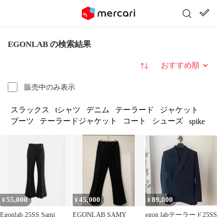
EGONLAB の検索結果
並び替え
販売中のみ表示
スラックス
tシャツ
デニム
テーラード
ジャケット
ブーツ
テーラードジャケット
コート
シューズ
spike
55,000
45,000
89,000
¥
¥
¥
Egonlab 25SS Sami
EGONLAB SAMY
egon labテーラード25SS