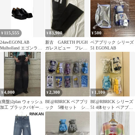
ELEV ATED コットン
デニムカーゴパンツ ブ
ラック(ブラウン寄り) S
メンズ
115,555
83,900
500
¥
¥
¥
24awEGONLAB
新古 GARETH PUGH
ベアブリック シリーズ
Mulholland エゴンラ
ガレスピュー フレア
51 EGONLAB
ボ スクエアトゥ
パンツ ワイドスラッ
クス
4,000
2,300
1,100
¥
¥
¥
(廃盤)2plan ウォッシュ
BE@RBRICK ベアブリ
BE@RBRICK シリーズ
加工 ブラックバギーデ
ック 5種セット シリ
51 4体セット ベアブリ
ニム
ーズ51
ック 未開封