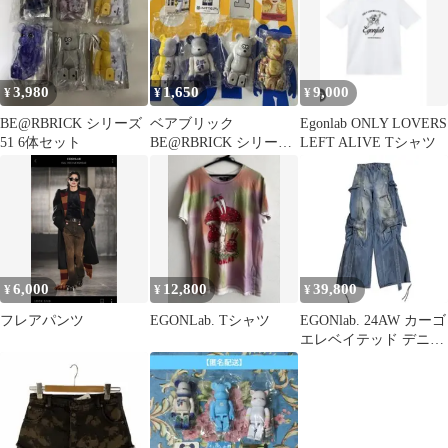
3,980
1,650
9,000
¥
¥
¥
BE@RBRICK シリーズ
ベアブリック
Egonlab ONLY LOVERS
51 6体セット
BE@RBRICK シリーズ
LEFT ALIVE Tシャツ
51 4種
6,000
12,800
39,800
¥
¥
¥
フレアパンツ
EGONLab. Tシャツ
EGONlab. 24AW カーゴ
エレベイテッド デニム
パンツ