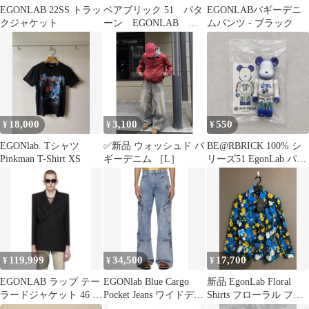
EGONLAB 22SS トラッ
ベアブリック 51 パタ
EGONLABバギーデニ
クジャケット
ーン EGONLAB
ムパンツ - ブラック
BE@RBRICK
18,000
3,100
550
¥
¥
¥
EGONlab. Tシャツ
✅新品 ウォッシュド バ
BE@RBRICK 100% シ
Pinkman T-Shirt XS
ギーデニム ［L］
リーズ51 EgonLab パタ
ーン
119,999
34,500
17,700
¥
¥
¥
EGONLAB ラップ テー
EGONlab Blue Cargo
新品 EgonLab Floral
ラードジャケット 46 ブ
Pocket Jeans ワイドデニ
Shirts フローラル フラ
ラック 定価約17万円
ム S
ワー シャツ