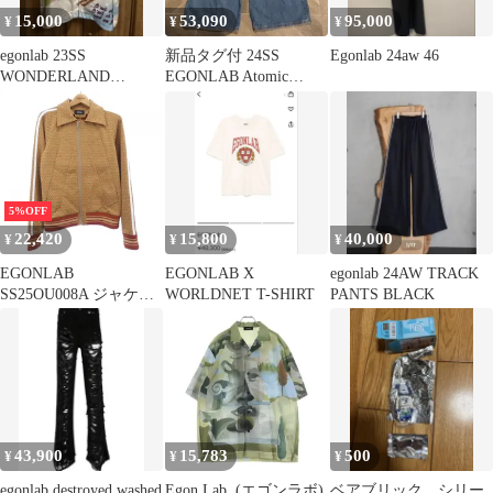
15,000
53,090
95,000
¥
¥
¥
egonlab 23SS
新品タグ付 24SS
Egonlab 24aw 46
WONDERLAND
EGONLAB Atomic
SUMMER SHIRT
denim/XL
5%OFF
22,420
15,800
40,000
¥
¥
¥
EGONLAB
EGONLAB X
egonlab 24AW TRACK
SS25OU008A ジャケッ
WORLDNET T-SHIRT
PANTS BLACK
ト
43,900
15,783
500
¥
¥
¥
egonlab destroyed washed
Egon Lab. (エゴンラボ)
ベアブリック シリー