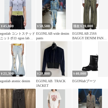
45,000
58,500
20,000
¥
¥
現在 ¥
egonlab コントステッド
EGONLAB wide denim
EGONLAB 25SS
ニットポロ egon lab
pants
BAGGY DENIM PANTS
EGONLAB
XSサイズ
21,300
28,800
40,000
¥
¥
¥
egonlab atomic denim
EGONLAB. TRACK
EGONlabブーツ
JACKET