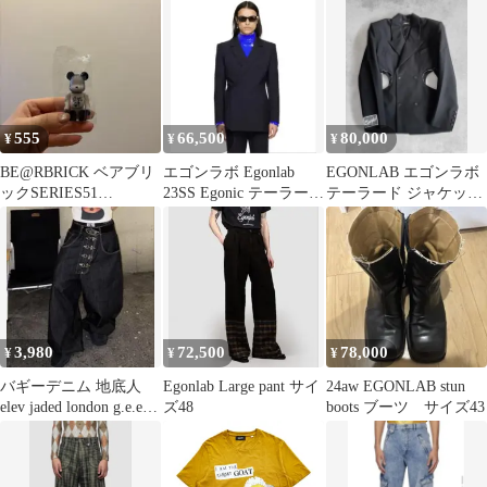
555
66,500
80,000
¥
¥
¥
BE@RBRICK ベアブリ
エゴンラボ Egonlab
EGONLAB エゴンラボ
ックSERIES51
23SS Egonic テーラード
テーラード ジャケット
EGONLAB
ジャケット 52
ダブルブレスト スーツ
46
3,980
72,500
78,000
¥
¥
¥
バギーデニム 地底人
Egonlab Large pant サイ
24aw EGONLAB stun
elev jaded london g.e.e.k
ズ48
boots ブーツ サイズ43
風