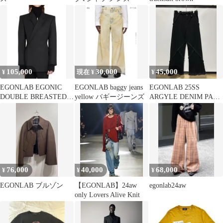
105,000
30,000
45,000
¥
現在 ¥
¥
EGONLAB EGONIC
EGONLAB baggy jeans
EGONLAB 25SS
DOUBLE BREASTED
yellow バギージーンズ
ARGYLE DENIM PANT
JACKET
エゴンラボ M 黒
76,000
40,000
68,000
¥
¥
¥
EGONLAB ブルゾン
【EGONLAB】24aw
egonlab24aw
only Lovers Alive Knit