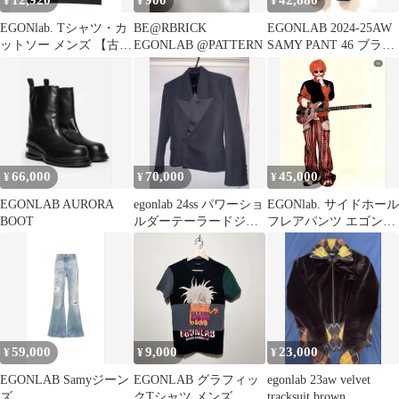
12,920
900
42,880
¥
¥
¥
EGONlab. Tシャツ・カ
BE@RBRICK
EGONLAB 2024-25AW
ットソー メンズ 【古
EGONLAB @PATTERN
SAMY PANT 46 ブラッ
着】【中古】【送料無
ク
料】
66,000
70,000
45,000
¥
¥
¥
EGONLAB AURORA
egonlab 24ss パワーショ
EGONlab. サイドホール
BOOT
ルダーテーラードジャ
フレアパンツ エゴンラ
ケット サイズ46
ボ 深瀬着用デザイン
59,000
9,000
23,000
¥
¥
¥
EGONLAB Samyジーン
EGONLAB グラフィッ
egonlab 23aw velvet
ズ
クTシャツ メンズ
tracksuit brown