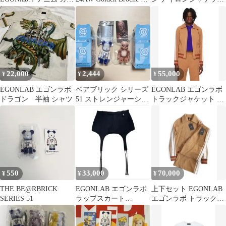
タースカート
ローチ ゴールド【代官
トラックジャケット M
山A11】
22,000
2,444
55,000
¥
¥
¥
EGONLAB エゴンラボ
ベアブリック シリーズ
EGONLAB エゴンラボ
ドラゴン 半袖 シャツ
51 ストレンジャーシン
トラックジャケット サ
グス シークレット
イズS
EGONLAB
550
33,000
70,000
¥
¥
¥
THE BE@RBRICK
EGONLAB エゴンラボ
上下セット EGONLAB
SERIES 51
ラップスカート
エゴンラボ トラックス
ENHYPENヒスン着用
ーツ トラックパンツ ジ
メンズ
ャージ