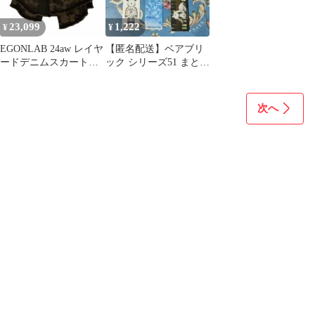
23,099
1,222
¥
¥
EGONLAB 24aw レイヤ
【匿名配送】ベアブリ
ードデニムスカート
ック シリーズ51 まとめ
BRW
売り
次へ