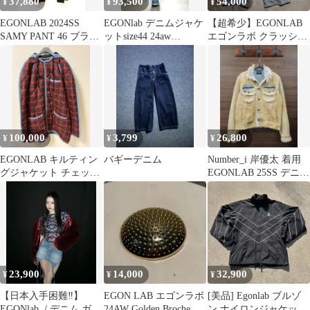
37,880
93,500
54,000
¥
¥
¥
EGONLAB 2024SS
EGONlab デニムジャケ
【超希少】EGONLAB
SAMY PANT 46 ブラッ
ットsize44 24aw
エゴンラボ クラッシュ
ク
collection
変形フレアデニムパン
ツ モード
100,000
3,799
26,800
¥
¥
¥
EGONLAB キルティン
バギーデニム
Number_i 岸優太 着用
グジャケット チェック
EGONLAB 25SS デニム
柄 S
ジャケット S
23,900
14,000
32,900
¥
¥
¥
【日本入手困難‼️】
EGON LAB エゴンラボ
[美品] Egonlab ブルゾ
EGONlab. / デニム ガー
24AW Golden Broche ブ
ン ナイロンジャケット