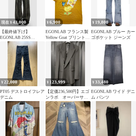
43,000
6,900
19,800
現在 ¥
¥
¥
【最終値下げ】
EGONLAB フランス製
EGONLAB ブルー カー
EGONLAB 25SS
Yellow Goat プリント T
ゴポケット ジーンズ
BAGGY DENIM PANTS
シャツ M マスタード
イエロー NUBIAN /
MIDWEST 取扱い
22,000
123,999
33,480
¥
¥
¥
PT05 デストロイフレア
【定価236,500円】エゴ
EGONLAB ワイド デニ
デニム
ンラボ オーバーサイ
ム パンツ
ズテーラードジャケッ
ト 44