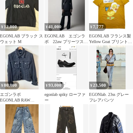
12,000
41,000
7,777
¥
¥
¥
EGONLAB ブラック ス
EGONLAB エゴンラ
EGONLAB フランス製
ウェット M
ボ 22aw プリーツスカ
Yellow Goat プリント T
ート 46
シャツ M
80,000
93,000
23,500
¥
¥
¥
エゴンラボ
egonlab spiky ローファ
EGONlab. 23ss グレー
EGONLAB RAW
ー
フレアパンツ
EDGES DENIM
JACKET 未使用