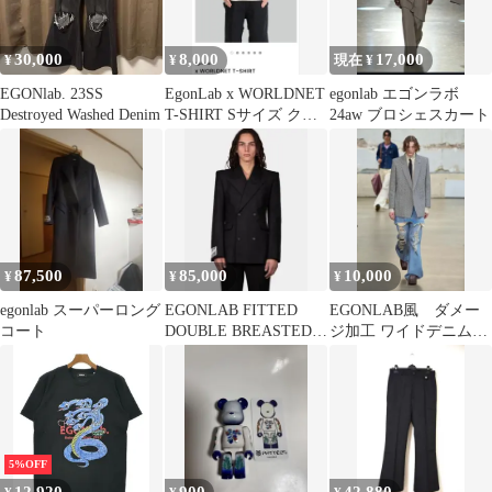
30,000
8,000
17,000
¥
¥
現在 ¥
EGONlab. 23SS
EgonLab x WORLDNET
egonlab エゴンラボ
Destroyed Washed Denim
T-SHIRT Sサイズ クリ
24aw ブロシェスカート
ーム色
87,500
85,000
10,000
¥
¥
¥
egonlab スーパーロング
EGONLAB FITTED
EGONLAB風 ダメー
コート
DOUBLE BREASTED
ジ加工 ワイドデニムパ
JACKET
ンツ
5%OFF