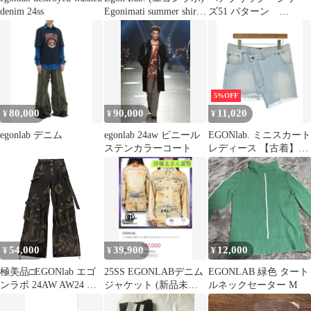
denim 24ss
Egonimati summer shirt
ズ51 パターン
エゴニマティ サマー 半
EGONLAB
袖シャツ グリーン
5%OFF
80,000
90,000
11,020
¥
¥
¥
egonlab デニム
egonlab 24aw ビニール
EGONlab. ミニスカート
ステンカラーコート
レディース 【古着】
【中古】【送料無料】
54,000
39,900
12,000
¥
¥
¥
極美品□EGONlab エゴ
25SS EGONLABデニム
EGONLAB 緑色 タート
ンラボ 24AW AW24 DN
ジャケット (新品未使
ルネックセーター M
002 B DENIM CARGO
用近い状態60%OFF)