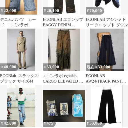
22,000
20,100
70,000
¥
¥
¥
デニムパンツ カー
EGONLAB エゴンラブ
EGONLAB アシンメト
ゴ エゴンラボ
BAGGY DENIM
リー クロップド ダウン
BLACK PANTS バギー
デニムパンツ ワイド L
ブラック ジーンズ ボト
ムス
40,000
33,000
33,000
¥
¥
現在 ¥
EGONlab. スラックス
エゴンラボ egonlab
EGONLAB
ブラック サイズ44
CARGO ELEVATED デ
AW24/TRACK PANT
ニム 24AW xs
BLACK
42,000
475
53,000
¥
¥
¥