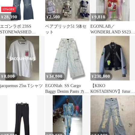
13%OFF
28,390
2,500
9,810
¥
¥
¥
エゴンラボ 23SS
ベアブリック51 5体セ
EGONLAB／
STONEWASHED
ット
WONDERLAND SS23／
DENIM ATOMIC
エゴンラボ／メンズ 半
DENIM ウォッシュドダ
袖Tシャツ／タイダイ
メージフレアワイドデ
柄 プリントT キノコ／
ニムパンツ メンズ 48
Lサイズ
8,000
34,800
230,000
¥
¥
¥
jacquemus 25ss Tシャツ
EGONlab. SS Cargo
【KIKO
Baggy Denim Pants カー
KOSTADINOV】futur
ゴ バギー デニムパンツ
varsity jacket 46
エゴンラボ
SS23TR008A インディ
ゴ 46 （180MG）