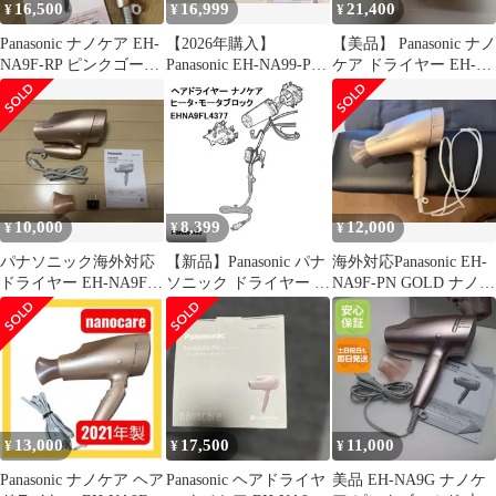
16,500
16,999
21,400
¥
¥
¥
Panasonic ナノケア EH-
【2026年購入】
【美品】 Panasonic ナノ
NA9F-RP ピンクゴール
Panasonic EH-NA99-PN
ケア ドライヤー EH-
ド海外対応 美品
ナノケアドライヤー
NA9F-PN
10,000
8,399
12,000
¥
¥
¥
パナソニック海外対応
【新品】Panasonic パナ
海外対応Panasonic EH-
ドライヤー EH-NA9F-
ソニック ドライヤー ナ
NA9F-PN GOLD ナノケ
PNピンクゴールド
ノケア ヒータ・モータ
アドライヤー
ブロック
EHNA9FL4377 ※本体
別売
13,000
17,500
11,000
¥
¥
¥
Panasonic ナノケア ヘア
Panasonic ヘアドライヤ
美品 EH-NA9G ナノケ