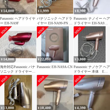
14,000
1,999
8,990
¥
¥
¥
Panasonic ヘアドライヤ
パナソニック ヘアドラ
Panasonic ナノイー ヘア
ー EH-NA9F
イヤー EH-NA99-PN ナ
ドライヤー EH-NA9G
ノケア ナノイー搭載
ローズゴールド
14,000
22,000
3,000
¥
¥
¥
海外対応Panasonic パナ
Panasonic EH-NA9A-CN
Panasonic ナノケア ヘア
ソニック ドライヤー
ドライヤー 本体 EH-
EH-NA9F 23年製
NA9E-PN
13,000
10,400
4,390
¥
¥
¥