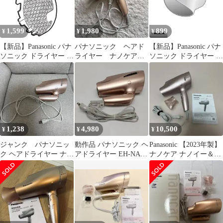
1,599
1,980
899
¥
¥
¥
【新品】Panasonic パナ
パナソニック ヘアド
【新品】Panasonic パナ
ソニック ドライヤー ナ
ライヤー ナノケア
ソニック ドライヤー ナ
ノケア 吸込口
ピンクゴールド EH-
ノケア ノズル(ピンク
EHNA9AH0247 ※本体
NA98-PN
ゴールド用)
別売
EHNA9FPN7557 ※本体
別売
1,238
4,980
10,500
¥
¥
¥
ジャンク パナソニッ
動作品 パナソニック ヘ
Panasonic 【2023年製】
ク ヘアドライヤー ナノ
アドライヤー EH-NA99
ナノケア ナノイー＆ミ
ケア ピンクゴールド
ピンクゴールド A115
ネラル EH-NA9G
EH-NA9E