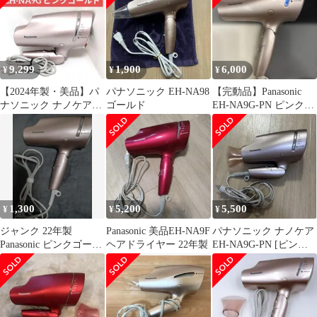
9,299
1,900
6,000
¥
¥
¥
【2024年製・美品】パ
パナソニック EH-NA98
【完動品】Panasonic
ナソニック ナノケア
ゴールド
EH-NA9G-PN ピンクゴ
EH-NA9G ピンクゴー
ールド
ルド
1,300
5,200
5,500
¥
¥
¥
ジャンク 22年製
Panasonic 美品EH-NA9F
パナソニック ナノケア
Panasonic ピンクゴール
ヘアドライヤー 22年製
EH-NA9G-PN [ピンク
ド EH-NA9G-PN
ゴールド]