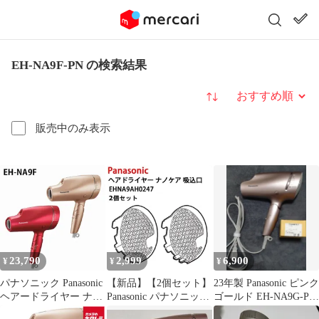
EH-NA9F-PN の検索結果
並び替え
販売中のみ表示
23,790
2,999
6,900
¥
¥
¥
パナソニック Panasonic
【新品】【2個セット】
23年製 Panasonic ピンク
ヘアードライヤー ナノ
Panasonic パナソニック
ゴールド EH-NA9G-PN
ケア ピンクゴールド
ドライヤー ナノケア 吸
ナノケア