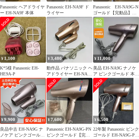
Panasonic ヘアドライヤ
Panasonic EH-NA9F ド
Panasonic EH-NA9G-N
ー EH-NA9F 本体
ライヤー
ゴールド【完動品】送
料込み
1,100
3,480
11,000
¥
¥
¥
K*5様 Panasonic EH-
動作品 パナソニック ヘ
美品 EH-NA9G ナノケ
HE9A-P
アドライヤー EH-NA99
ア ピンクゴールド 本体
ピンクゴールド m2164
即日発送 土日祝発送
OK あすつく 09000
9,900
7,600
6,500
¥
¥
¥
良品中古 EH-NA9G ナ
Panasonic EH-NA9G-PN
22年製 Panasonic ピンク
ノケア ピンクゴールド
ピンクゴールド【完動
ゴールド EH-NA9G-PN