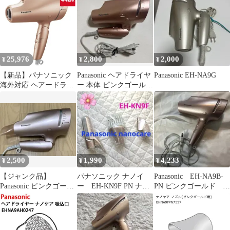
EH-NA9F-PN ルージュ
込口 EHNA9AH0247-2s
ピンク EH-NA9F-RP か
※本体別売
わいい おしゃれ
EHNA9FPN EHNA9FRP
25,976
2,800
2,000
¥
¥
¥
【新品】パナソニック
Panasonic ヘアドライヤ
Panasonic EH-NA9G
海外対応 ヘアードライ
ー 本体 ピンクゴールド
ヤー ナノケア EH-
EH-NA9A
NA9F-PN ピンクゴール
ド
2,500
1,990
4,233
¥
¥
¥
【ジャンク品】
パナソニック ナノイ
Panasonic EH-NA9B‐
Panasonic ピンクゴール
ー EH-KN9F PN ナノ
PN ピンクゴールド ナ
ドEH-NA9G ナノケア
ケア くるくるドライ
ノケア
ヤー