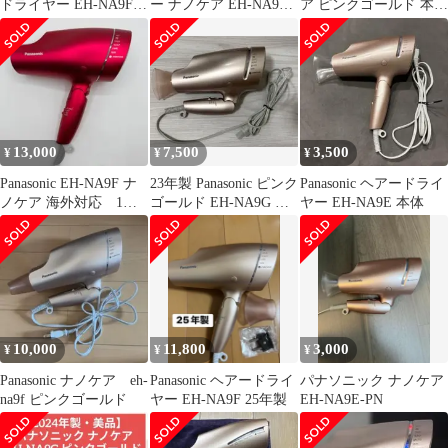
ドライヤー EH-NA9F
ー ナノケア EH-NA9G-
ア ピンクゴールド 本体
海外対応
PN
即日発送 土日祝発送
OK あすつく 05000
13,000
7,500
3,500
¥
¥
¥
Panasonic EH-NA9F ナ
23年製 Panasonic ピンク
Panasonic ヘアードライ
ノケア 海外対応 1度
ゴールド EH-NA9G ナ
ヤー EH-NA9E 本体
のみ使用 美品
ノケア
10,000
11,800
3,000
¥
¥
¥
Panasonic ナノケア eh-
Panasonic ヘアードライ
パナソニック ナノケア
na9f ピンクゴールド
ヤー EH-NA9F 25年製
EH-NA9E-PN