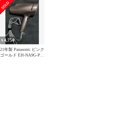
本体 即日発送 土日祝発
品】
ナノケア
送OK あすつく 00000
4,750
¥
21年製 Panasonic ピンク
ゴールド EH-NA9G-PN
ナノケア