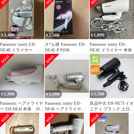
3,400
2,500
1,899
¥
¥
¥
Panasonic ionity EH-
さ*ん様 Panasonic EH-
Panasonic ionity EH-
NE4B ドライヤー 海
NE4E-P PINK
NE4E ドライヤー 本体
外国内両用
1,900
1,500
5,500
¥
¥
¥
Panasonic ヘアドライヤ
Panasonic ionity EH-
良品中古 EH-NE7J イオ
ー EH-NE4J 本体 2023
NE46 ヘアドライヤー
ニティ ブラック 土日祝
年製
本体
発送 即日発送 05000