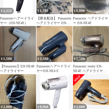
2,222
1,788
6,000
¥
¥
¥
Panasonicヘアードライ
【匿名配送】 Panasonic
Panasonic ヘアドライヤ
ヤー（EH-NE4E）
ヘアドライヤー EH-
ー EH-NE4E
NE4E 22年製
1,500
3,580
1,500
¥
¥
¥
【Panasonic】EH-NE48
Panasonicヘアードライ
Panasonic ionity EH-
ヘアドライヤー
ヤーEH-NE4 E
NE4E ヘアドライヤー
本体
2,000
8,960
1,000
¥
¥
¥