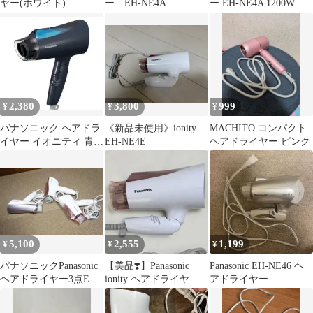
ヤー(ホワイト)
ー EH-NE4A
ー EH-NE4A 1200W
2,380
3,800
999
¥
¥
¥
パナソニック ヘアドラ
《新品未使用》ionity
MACHITO コンパクト
イヤー イオニティ 青調
EH-NE4E
ヘアドライヤー ピンク
EH-NE4A
5,100
2,555
1,199
¥
¥
¥
パナソニックPanasonic
【美品❣️】Panasonic
Panasonic EH-NE46 ヘ
ヘアドライヤー3点EH-
ionity ヘアドライヤー
アドライヤー
NE5G EH-NE4A
EH-NE4A