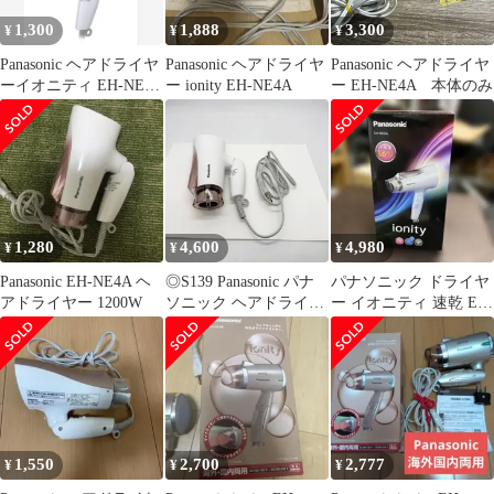
1,300
1,888
3,300
¥
¥
¥
Panasonic ヘアドライヤ
Panasonic ヘアドライヤ
Panasonic ヘアドライヤ
ーイオニティ EH-NE4
ー ionity EH-NE4A
ー EH-NE4A 本体のみ
Ａ-PP SALE中❣️
1,280
4,600
4,980
¥
¥
¥
Panasonic EH-NE4A ヘ
◎S139 Panasonic パナ
パナソニック ドライヤ
アドライヤー 1200W
ソニック ヘアドライヤ
ー イオニティ 速乾 EH-
ー EH-NE4E 2022年製
NE4A 新品未使用
簡易動作確認済み（ｍ
ｆ）
1,550
2,700
2,777
¥
¥
¥