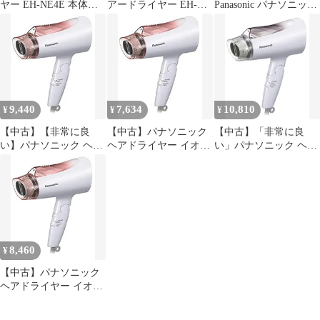
ヤー EH-NE4E 本体
アードライヤー EH-
Panasonic パナソニック
（訳あり）
NE4E 本体【迅速発
ドライヤー イオニティ
送】
速乾ノズル
EHNE55K7657-2s ※本
体別売
9,440
7,634
10,810
¥
¥
¥
【中古】【非常に良
【中古】パナソニック
【中古】「非常に良
い】パナソニック ヘア
ヘアドライヤー イオニ
い」パナソニック ヘア
ドライヤー イオニティ
ティ ペールピンク調
ドライヤー イオニティ
ペールピンク調 EH-
EH-NE4A-PP
ブラウン調 EH-NE4A-T
NE4A-PP
8,460
¥
【中古】パナソニック
ヘアドライヤー イオニ
ティ ペールピンク調
EH-NE4A-PP