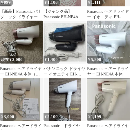
899
1,100
1,111
¥
¥
¥
【新品】Panasonic パナ
【ジャンク品】
Panasonic ヘアドライヤ
ソニック ドライヤー 速
Panasonic EH-NE4A ヘ
ー イオニティ EH-
乾ノズル(ピンク用)
アドライヤー 1200W
NE4E 本体
EHNE4AP7557 ※本体
別売
2,000
1,400
5,800
現在 ¥
¥
¥
Panasonic ヘアドライヤ
パナソニック ドライヤ
Panasonic ヘアードライ
ー EH-NE4A 本体（ピ
ー イオニティ EH-
ヤー EH-NE4A 本体
ンク）
NE4A ブルー
3,000
2,100
1,199
¥
¥
¥
Panasonic ヘアードライ
Panasonic ドライヤ
Panasonic ヘアドライヤ