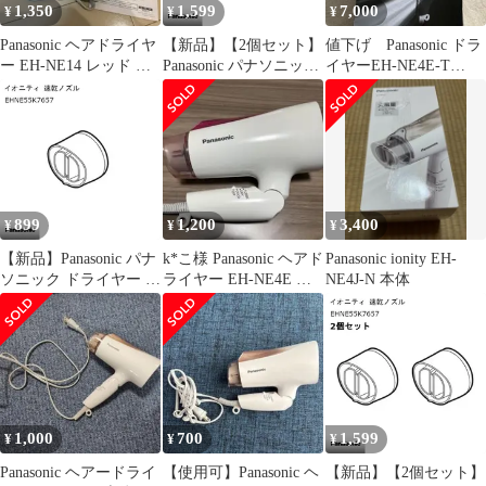
1,350
1,599
7,000
¥
¥
¥
Panasonic ヘアドライヤ
【新品】【2個セット】
値下げ Panasonic ドラ
ー EH-NE14 レッド 取
Panasonic パナソニック
イヤーEH-NE4E-T
扱説明書付き
ドライヤー 速乾ノズル
BROWN 説明書付
(ピンク用)
EHNE4AP7557-2s ※本
体別売
899
1,200
3,400
¥
¥
¥
【新品】Panasonic パナ
k*こ様 Panasonic ヘアド
Panasonic ionity EH-
ソニック ドライヤー イ
ライヤー EH-NE4E 本
NE4J-N 本体
オニティ 速乾ノズル
体
EHNE55K7657 ※本体
別売
1,000
700
1,599
¥
¥
¥
Panasonic ヘアードライ
【使用可】Panasonic ヘ
【新品】【2個セット】