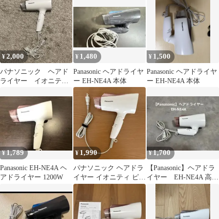
2,000
1,480
1,500
¥
¥
¥
パナソニック ヘアド
Panasonic ヘアドライヤ
Panasonic ヘアドライヤ
ライヤー イオニテ
ー EH-NE4A 本体
ー EH-NE4A 本体
ィ EH-NE4A
1,789
1,990
1,700
¥
¥
¥
Panasonic EH-NE4A ヘ
パナソニック ヘアドラ
【Panasonic】ヘアドラ
アドライヤー 1200W
イヤー イオニティ ピン
イヤー EH-NE4A 高性
ク EH-NE4A
能 送料無料