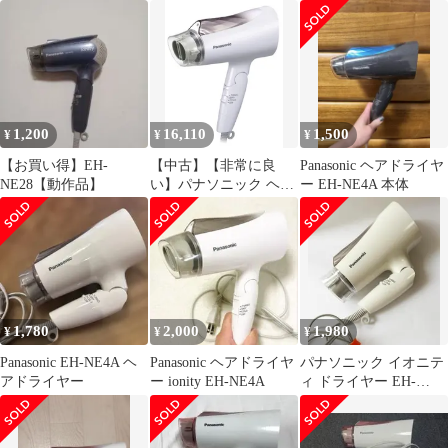
NE4A
ー
NE4A
1,200
16,110
1,500
¥
¥
¥
【お買い得】EH-
【中古】【非常に良
Panasonic ヘアドライヤ
NE28【動作品】
い】パナソニック ヘア
ー EH-NE4A 本体
ドライヤー イオニティ
ブラウン調 EH-NE4A-T
1,780
2,000
1,980
¥
¥
¥
Panasonic EH-NE4A ヘ
Panasonic ヘアドライヤ
パナソニック イオニテ
アドライヤー
ー ionity EH-NE4A
ィ ドライヤー EH-
NE4A ブラウン調