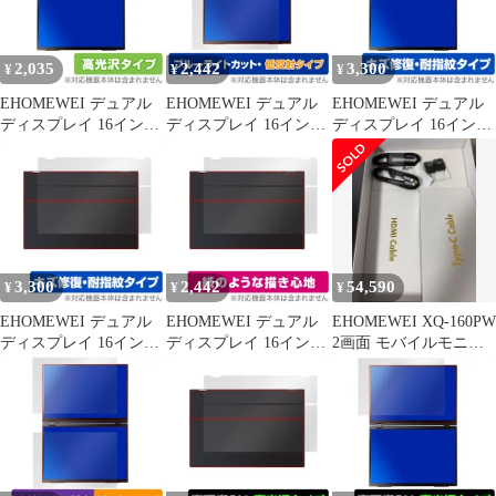
素材
2,035
2,442
3,300
¥
¥
¥
EHOMEWEI デュアル
EHOMEWEI デュアル
EHOMEWEI デュアル
ディスプレイ 16インチ
ディスプレイ 16インチ
ディスプレイ 16インチ
2.5K XQ-160PW 保護
2.5K XQ-160PW 保護
2.5K XQ-160PW 保護
フィルム OverLay
フィルム OverLay Eye
フィルム OverLay
Brilliant 液晶保護 指紋
Protector 低反射 ブルー
Magic 液晶保護 傷修復
がつきにくい 指紋防止
ライトカット 反射防止
耐指紋 指紋防止 コーテ
高光沢
ィング
3,300
2,442
54,590
¥
¥
¥
EHOMEWEI デュアル
EHOMEWEI デュアル
EHOMEWEI XQ-160PW
ディスプレイ 16インチ
ディスプレイ 16インチ
2画面 モバイルモニタ
2.5K XQ-160PW 天板
2.5K XQ-160PW 天板
ー タッチ対応 美品
保護 フィルム OverLay
保護 フィルム OverLay
Magic 本体保護 傷修復
Paper ザラザラした手触
指紋防止 コーティング
り ホールド感アップ