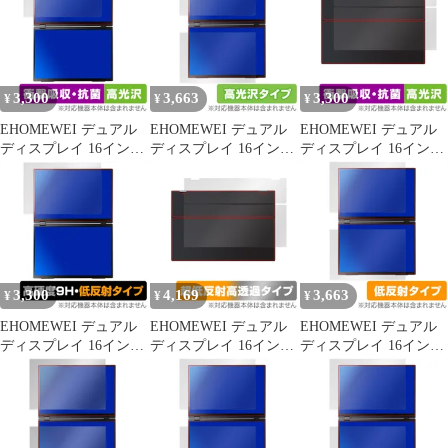
Absorber 低反射 衝撃吸
Protector 9H 液晶保護
収 反射防止 抗菌
9H 高硬度 ブルーライ
トカット
3,300
3,663
3,300
¥
¥
¥
EHOMEWEI デュアル
EHOMEWEI デュアル
EHOMEWEI デュアル
ディスプレイ 16インチ
ディスプレイ 16インチ
ディスプレイ 16インチ
2.5K XQ-160PW 保護
2.5K XQ-160PW 上部
2.5K XQ-160PW 天板
フィルム OverLay
下部 フィルム OverLay
保護 フィルム OverLay
Absorber 高光沢 衝撃吸
Brilliant 指紋がつきに
Absorber 高光沢 衝撃吸
収 抗菌
くい 指紋防止 高光沢
収 高光沢 抗菌
3,300
4,169
3,663
¥
¥
¥
EHOMEWEI デュアル
EHOMEWEI デュアル
EHOMEWEI デュアル
ディスプレイ 16インチ
ディスプレイ 16インチ
ディスプレイ 16インチ
2.5K XQ-160PW 保護
2.5K XQ-160PW 天板
2.5K XQ-160PW 上部
フィルム OverLay 9H
保護 フィルム OverLay
下部 フィルム OverLay
Plus 9H 高硬度 アンチ
Plus Premium 本体保護
Plus アンチグレア 反射
グレア 反射防止
さらさら手触り 低反射
防止 非光沢 指紋防止
素材