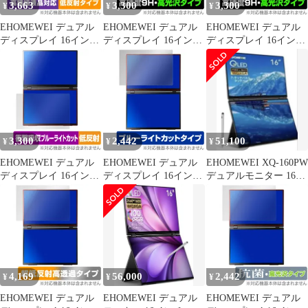
3,663
3,300
3,300
¥
¥
¥
EHOMEWEI デュアル
EHOMEWEI デュアル
EHOMEWEI デュアル
ディスプレイ 16インチ
ディスプレイ 16インチ
ディスプレイ 16インチ
2.5K XQ-160PW 上部
2.5K XQ-160PW 天板
2.5K XQ-160PW 保護
下部 フィルム OverLay
保護 フィルム OverLay
フィルム OverLay 9H
Plus Lite 高精細液晶対
9H Brilliant 9H高硬度
Brilliant 9H 高硬度 透明
応 アンチグレア 反射防
透明感 高光沢
高光沢
止
3,300
2,442
51,100
¥
¥
¥
EHOMEWEI デュアル
EHOMEWEI デュアル
EHOMEWEI XQ-160PW
ディスプレイ 16インチ
ディスプレイ 16インチ
デュアルモニター 16イ
2.5K XQ-160PW 保護
2.5K XQ-160PW 保護
ンチ
フィルム OverLay
フィルム OverLay Eye
Absorber 低反射 衝撃吸
Protector 液晶保護 目に
収 反射防止 ブルーライ
優しい ブルーライトカ
トカット
ット
4,169
56,000
2,442
¥
¥
¥
EHOMEWEI デュアル
EHOMEWEI デュアル
EHOMEWEI デュアル