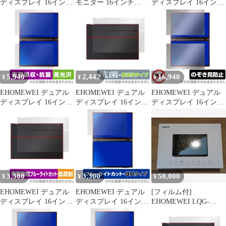
ディスプレイ 16インチ
モニター 16インチ
ディスプレイ 16インチ
2.5K XQ-160PW 保護
QLED2.5K2560x1600
2.5K XQ-160PW 保護
フィルム OverLay Plus
フィルム OverLay 抗菌
Premium アンチグレア
Brilliant Hydro Ag+ 抗菌
反射防止 高透過 指紋防
抗ウイルス 高光沢
止
5,940
2,442
16,940
¥
¥
¥
EHOMEWEI デュアル
EHOMEWEI デュアル
EHOMEWEI デュアル
ディスプレイ 16インチ
ディスプレイ 16インチ
ディスプレイ 16インチ
2.5K XQ-160PW 上部
2.5K XQ-160PW 天板
2.5K XQ-160PW 上部
下部 フィルム OverLay
保護 フィルム OverLay
下部 フィルム OverLay
Absorber 高光沢 衝撃吸
抗菌 Brilliant Hydro Ag+
Secret 液晶保護 プライ
収 抗菌
抗菌 抗ウイルス 高光沢
バシーフィルター 覗き
見防止
3,300
3,300
50,000
¥
¥
¥
EHOMEWEI デュアル
EHOMEWEI デュアル
[フィルム付]
ディスプレイ 16インチ
ディスプレイ 16インチ
EHOMEWEI LQG-
2.5K XQ-160PW 天板
2.5K XQ-160PW 保護
160PW ＆ PDA工房純黒
保護 フィルム OverLay
フィルム OverLay Eye