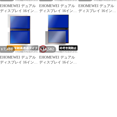
EHOMEWEI デュアル
EHOMEWEI デュアル
EHOMEWEI デュアル
ディスプレイ 16インチ
ディスプレイ 16インチ
ディスプレイ 16インチ
2.5K XQ-160PW 上部
2.5K XQ-160PW 上部
2.5K XQ-160PW 上部
下部 フィルム OverLay
下部 フィルム OverLay
下部 フィルム OverLay
9H Brilliant 9H 高硬度
Eye Protector 9H 9H 高
Eye Protector 低反射 ブ
透明 高光沢
硬度 ブルーライトカッ
ルーライトカット 反射
ト
防止
7,480
10,582
¥
¥
EHOMEWEI デュアル
EHOMEWEI デュアル
ディスプレイ 16インチ
ディスプレイ 16インチ
2.5K XQ-160PW 上部
2.5K XQ-160PW 保護
下部 フィルム OverLay
フィルム OverLay
Plus Premium アンチグ
Secret 液晶保護 プライ
レア 反射防止 高透過
バシーフィルター 覗き
見防止