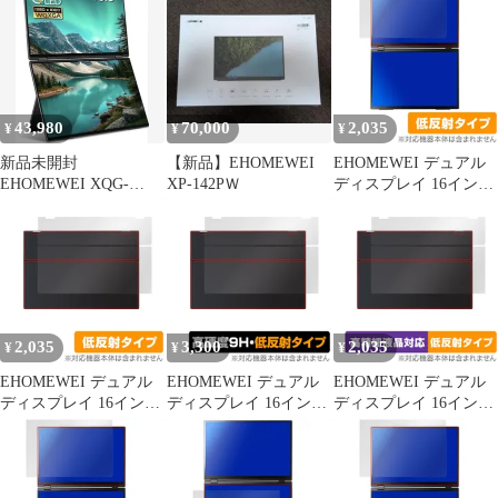
フィルム OverLay Paper
フィルム OverLay Plus
保護 フィルム OverLay
書き味向上 紙のような
Lite 高精細液晶対応 ア
Brilliant 本体保護フィ
描き心地
ンチグレア 反射防止 非
ルム 高光沢素材
光沢
43,980
70,000
2,035
¥
¥
¥
新品未開封
【新品】EHOMEWEI
EHOMEWEI デュアル
EHOMEWEI XQG-
XP-142PＷ
ディスプレイ 16インチ
185NF
2.5K XQ-160PW 保護
フィルム OverLay Plus
液晶保護 アンチグレア
反射防止 非光沢 指紋防
止
2,035
3,300
2,035
¥
¥
¥
EHOMEWEI デュアル
EHOMEWEI デュアル
EHOMEWEI デュアル
ディスプレイ 16インチ
ディスプレイ 16インチ
ディスプレイ 16インチ
2.5K XQ-160PW 天板
2.5K XQ-160PW 天板
2.5K XQ-160PW 天板
保護 フィルム OverLay
保護 フィルム OverLay
保護 フィルム OverLay
Plus 本体保護フィルム
9H Plus 9H高硬度 さら
Plus Lite 本体保護 さら
さらさら手触り 低反射
さら手触り反射防止
さら手触り 低反射素材