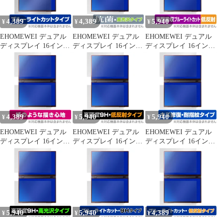
4,389
4,389
5,940
¥
¥
¥
EHOMEWEI デュアル
EHOMEWEI デュアル
EHOMEWEI デュアル
ディスプレイ 16インチ
ディスプレイ 16インチ
ディスプレイ 16インチ
2.5K XQ-160PW 上部
2.5K XQ-160PW 上部
2.5K XQ-160PW 上部
下部 フィルム OverLay
下部 フィルム OverLay
下部 フィルム OverLay
Eye Protector 目に優し
抗菌 Brilliant Hydro Ag+
Absorber 低反射 衝撃吸
い ブルーライトカット
抗菌 抗ウイルス 高光沢
収 ブルーライトカット
抗菌
4,389
5,940
5,940
¥
¥
¥
EHOMEWEI デュアル
EHOMEWEI デュアル
EHOMEWEI デュアル
ディスプレイ 16インチ
ディスプレイ 16インチ
ディスプレイ 16インチ
2.5K XQ-160PW 上部
2.5K XQ-160PW 上部
2.5K XQ-160PW 上部
下部 フィルム OverLay
下部 フィルム OverLay
下部 フィルム OverLay
Paper 書き味向上 紙の
9H Plus 9H 高硬度 反射
Magic 傷修復 耐指紋 指
ような描き心地
防止
紋防止 コーティング
5,940
5,940
4,389
¥
¥
¥