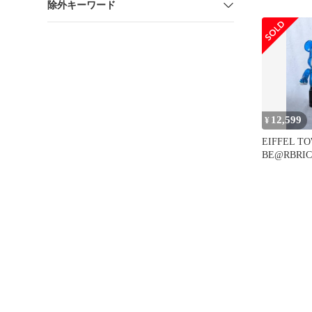
除外キーワード
12,599
¥
EIFFEL TO
BE@RBRIC