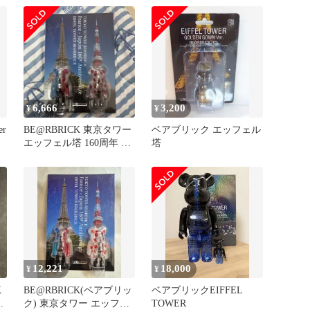
6,666
3,200
¥
¥
er
BE@RBRICK 東京タワー
ベアブリック エッフェル
エッフェル塔 160周年 限
塔
定 ベアブリック
12,221
18,000
¥
¥
K
BE@RBRICK(ベアブリッ
ベアブリックEIFFEL
エ
ク) 東京タワー エッフェ
TOWER